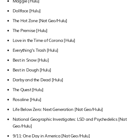
Maggie [Hulu]
Dollface [Hulu]
The Hot Zone [Nat Geo/Hulu]
The Premise [Hulu]
Love in the Time of Corona [Hulu]
Everything’s Trash [Hulu]
Best in Snow [Hulu]
Best in Dough [Hulu]
Darby and the Dead [Hulu]
The Quest [Hulu]
Rosaline [Hulu]
Life Below Zero: Next Generation [Nat Geo/Hulu]
National Geographic Investigates: LSD and Psychedelics [Nat
Geo/Hulu]
9/11: One Day in America [Nat Geo/Hulu]