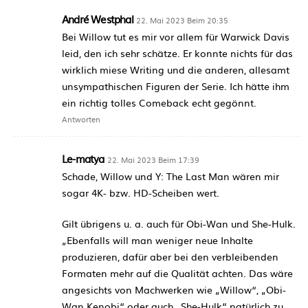
André Westphal
22. Mai 2023 Beim 20:35
Bei Willow tut es mir vor allem für Warwick Davis
leid, den ich sehr schätze. Er konnte nichts für das
wirklich miese Writing und die anderen, allesamt
unsympathischen Figuren der Serie. Ich hätte ihm
ein richtig tolles Comeback echt gegönnt.
Antworten
Le-matya
22. Mai 2023 Beim 17:39
Schade, Willow und Y: The Last Man wären mir
sogar 4K- bzw. HD-Scheiben wert.
Gilt übrigens u. a. auch für Obi-Wan und She-Hulk.
„Ebenfalls will man weniger neue Inhalte
produzieren, dafür aber bei den verbleibenden
Formaten mehr auf die Qualität achten. Das wäre
angesichts von Machwerken wie „Willow“, „Obi-
Wan Kenobi“ oder auch „She-Hulk“ natürlich zu