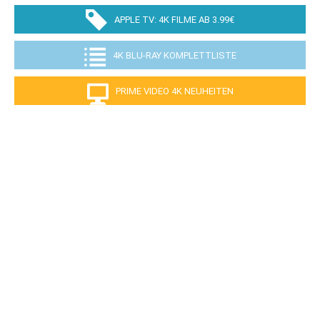
APPLE TV: 4K FILME AB 3.99€
4K BLU-RAY KOMPLETTLISTE
PRIME VIDEO 4K NEUHEITEN