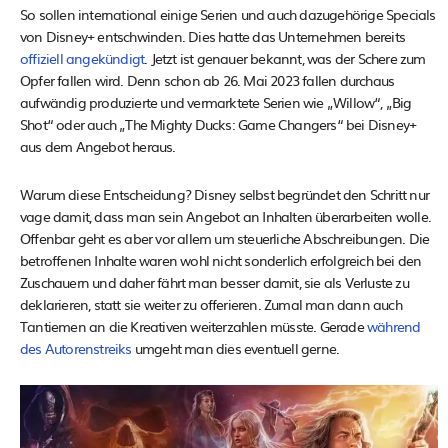
So sollen international einige Serien und auch dazugehörige Specials
von Disney+ entschwinden. Dies hatte das Unternehmen bereits
offiziell angekündigt
. Jetzt ist genauer bekannt, was der Schere zum
Opfer fallen wird. Denn schon ab 26. Mai 2023 fallen durchaus
aufwändig produzierte und vermarktete Serien wie „Willow“, „Big
Shot“ oder auch „The Mighty Ducks: Game Changers“ bei Disney+
aus dem Angebot heraus.
Warum diese Entscheidung? Disney selbst begründet den Schritt nur
vage damit, dass man sein Angebot an Inhalten überarbeiten wolle.
Offenbar geht es aber vor allem um steuerliche Abschreibungen. Die
betroffenen Inhalte waren wohl nicht sonderlich erfolgreich bei den
Zuschauern und daher fährt man besser damit, sie als Verluste zu
deklarieren, statt sie weiter zu offerieren. Zumal man dann auch
Tantiemen an die Kreativen weiterzahlen müsste. Gerade
während
des Autorenstreiks
umgeht man dies eventuell gerne.