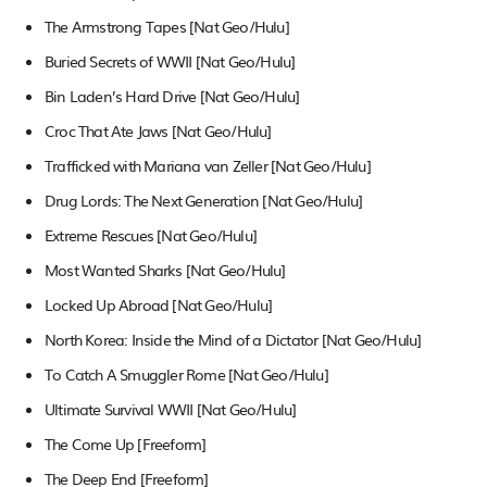
The Armstrong Tapes [Nat Geo/Hulu]
Buried Secrets of WWII [Nat Geo/Hulu]
Bin Laden’s Hard Drive [Nat Geo/Hulu]
Croc That Ate Jaws [Nat Geo/Hulu]
Trafficked with Mariana van Zeller [Nat Geo/Hulu]
Drug Lords: The Next Generation [Nat Geo/Hulu]
Extreme Rescues [Nat Geo/Hulu]
Most Wanted Sharks [Nat Geo/Hulu]
Locked Up Abroad [Nat Geo/Hulu]
North Korea: Inside the Mind of a Dictator [Nat Geo/Hulu]
To Catch A Smuggler Rome [Nat Geo/Hulu]
Ultimate Survival WWII [Nat Geo/Hulu]
The Come Up [Freeform]
The Deep End [Freeform]