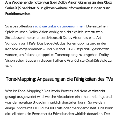
Am Wochenende hatten wir über Dolby Vision Gaming an den Xbox
Series X|S berichtet. Nun gibt es weitere Informationen zur genauen
Funktionsweise.
So ist es offenbar
nicht wie anfangs angenommen
: Die einzelnen
Spiele müssen Dolby Vision wohl gar nicht explizit unterstützen.
Stattdessen implementiert Microsoft Dolby Vision als eine Art
Variation von HGiG. Das bedeutet, das Tonemapping wird in der
Konsole vorgenommen – und nur dort. HGiG ist ja dazu geschaffen
worden, um falsches, doppeltes Tonemapping zu umgehen. Dolby
Vision scheint quasi in diesem Fall eine Art nächste Qualitätsstufe zu
sein.
Tone-Mapping: Anpassung an die Fähigkeiten des TVs
Was ist Tone-Mapping? Das ist ein Prozess, bei dem vereinfacht
gesagt ausgewertet wird, welche Metadaten ein Inhalt mitbringt und
was der jeweilige Bildschirm wirklich darstellen kann. So werden
einige Inhalte mit HDR auf 4.000 Nits oder mehr gemastert. Das kann
aktuell aber kein Fernseher für Privatkunden wirklich darstellen. Der