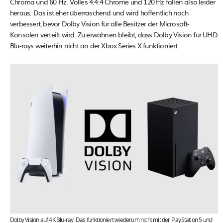
Chroma und 60 Hz. Volles 4:4:4 Chrome und 120 Hz fallen also leider
heraus. Das ist eher überraschend und wird hoffentlich noch
verbessert, bevor Dolby Vision für alle Besitzer der Microsoft-
Konsolen verteilt wird. Zu erwähnen bleibt, dass Dolby Vision für UHD
Blu-rays weiterhin nicht an der Xbox Series X funktioniert.
Dolby Vision auf 4K Blu-ray: Das funktioniert wiederum nicht mit der PlayStation 5 und