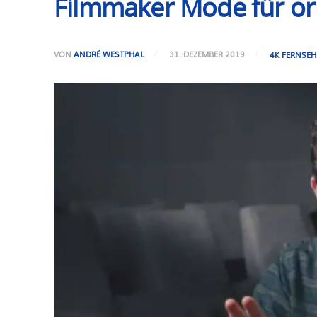
Filmmaker Mode für ori
VON
ANDRÉ WESTPHAL
31. DEZEMBER 2019
4K FERNSEH