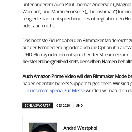
unter anderem auch Paul Thomas Anderson („Magnolia“)
Woman“) und Martin Scorsese („The Irishman“) für ei
reagierte dann entsprechend – es obliegt aber den He
oder auch nicht.
Das höchste Ziel ist dabei den Filmmaker Mode leicht 
auf der Fernbedienung oder auch die Option ihn auf W
UHD Blu-ray oder ein entsprechender Stream erkannt
herstellerübergreifend stets denselben Namen behalte
Auch Amazon Prime Video will den Filmmaker Mode bei
haben ebenfalls bereits Support zugesichert. Wir sind
–
in unserem Special zur Messe
werden wir natürlich d
SCHLAGWÖRTER
CES 2020
UHD
André Westphal