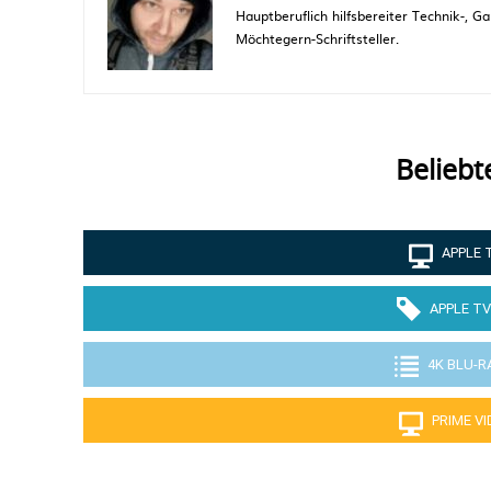
Hauptberuflich hilfsbereiter Technik-,
Möchtegern-Schriftsteller.
Beliebt
APPLE 
APPLE TV
4K BLU-R
PRIME V