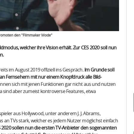
 promoten den "Filmmaker Mode"
dmodus, welcher ihre Vision erhält. Zur CES 2020 soll nun
n.
eits im August 2019 offiziell ins Gespräch.
Im Grunde soll
 an Fernsehern mit nur einem Knopfdruck alle Bild-
ennen sich mit jenen Funktionen gar nicht aus und nutzen
a sind aber zumeist kontroverse Features, etwa
eler aus Hollywood, unter anderem J. J. Abrams,
s an TVs stark, welcher es jedem Nutzer möglichst einfach
S 2020 sollen nun die ersten TV-Anbieter den sogenannten