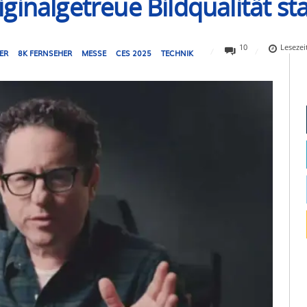
ginalgetreue Bildqualität st
10
Lesezei
ER
8K FERNSEHER
MESSE
CES 2025
TECHNIK