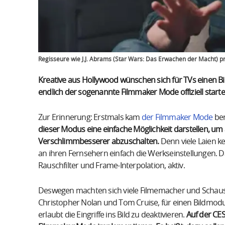
Regisseure wie J.J. Abrams (Star Wars: Das Erwachen der Macht)
Kreative aus Hollywood wünschen sich für TVs einen Bil
endlich der sogenannte Filmmaker Mode offiziell starte
Zur Erinnerung: Erstmals kam
der Filmmaker Mode
ber
dieser Modus eine einfache Möglichkeit darstellen, um
Verschlimmbesserer abzuschalten.
Denn viele Laien k
an ihren Fernsehern einfach die Werkseinstellungen. D
Rauschfilter und Frame-Interpolation, aktiv.
Deswegen machten sich viele Filmemacher und Schauspi
Christopher Nolan und Tom Cruise, für einen Bildmodu
erlaubt die Eingriffe ins Bild zu deaktivieren.
Auf der CE