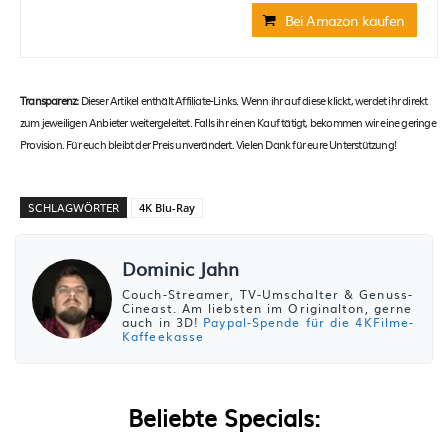
Bei Amazon kaufen
Transparenz:
Dieser Artikel enthält Affiliate-Links. Wenn ihr auf diese klickt, werdet ihr direkt
zum jeweiligen Anbieter weitergeleitet. Falls ihr einen Kauf tätigt, bekommen wir eine geringe
Provision. Für euch bleibt der Preis unverändert. Vielen Dank für eure Unterstützung!
SCHLAGWÖRTER
4K Blu-Ray
Dominic Jahn
Couch-Streamer, TV-Umschalter & Genuss-
Cineast. Am liebsten im Originalton, gerne
auch in 3D!
Paypal-Spende für die 4KFilme-
Kaffeekasse
Beliebte Specials: