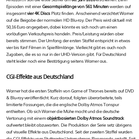
Episoden mit einer
Gesamtspiellänge von 561 Minuten
werden auf
insgesamt
vier 4K Discs
Platz finden. Anscheinend verzichtet Warner
auf die Beigabe der normalen HD Blu-ray. Der Preis wird aktuell mit
50,16 Euro angegeben, dabei könnte es sich noch um einen
vorläufigen Verkaufspreis handeln. Preis/Leistung würden aber
bereits stimmen. Der Umfang der ersten Staffel entspricht in etwas
vier bis fünf Filmen in Spielfilmlänge. Vielleicht gibt es auch noch
Zugaben, die es so nur in der UHD-Version gibt. Für Deutschland
steht leider noch eine Bestätigung seitens Warner aus.
CGI-Effekte aus Deutschland
Warner hat die ersten Staffeln von Game of Thrones bereits auf DVD
& Blu-ray veröffentlicht. Kurz darauf, folgten überarbeitete, teils
limitierte Fassungen, die die englische Dolby Atmos Tonspur
enthielten. Ob sich Warner die Mühe macht und die deutsche
Vertonung mit einem
objektbasierten Dolby Atmos Soundtrack
aufwertet bleibt abzuwarten. Die Produktion der Serie setz übrigens
auf visuelle Effekte aus Deutschland. Seit der zweiten Staffel wurden
die CGI-Effekte vom Stuttgarter Unternehmen Pixomondo erstellt. Seit