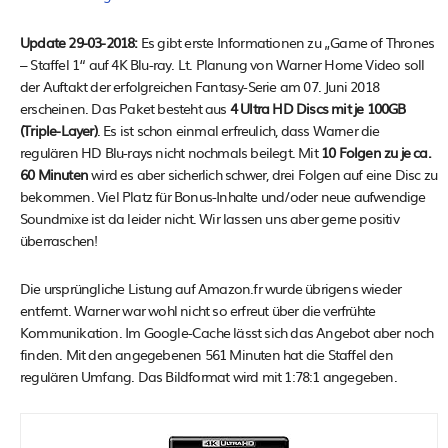
Update 29-03-2018:
Es gibt erste Informationen zu „Game of Thrones
– Staffel 1“ auf 4K Blu-ray. Lt. Planung von Warner Home Video soll
der Auftakt der erfolgreichen Fantasy-Serie am 07. Juni 2018
erscheinen. Das Paket besteht aus
4 Ultra HD Discs mit je 100GB
(Triple-Layer)
. Es ist schon einmal erfreulich, dass Warner die
regulären HD Blu-rays nicht nochmals beilegt. Mit
10 Folgen zu je ca.
60 Minuten
wird es aber sicherlich schwer, drei Folgen auf eine Disc zu
bekommen. Viel Platz für Bonus-Inhalte und/oder neue aufwendige
Soundmixe ist da leider nicht. Wir lassen uns aber gerne positiv
überraschen!
Die ursprüngliche Listung auf Amazon.fr wurde übrigens wieder
entfernt. Warner war wohl nicht so erfreut über die verfrühte
Kommunikation. Im Google-Cache lässt sich das Angebot aber noch
finden. Mit den angegebenen 561 Minuten hat die Staffel den
regulären Umfang. Das Bildformat wird mit 1:78:1 angegeben.