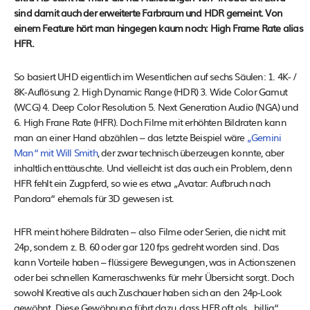
sind damit auch der erweiterte Farbraum und HDR gemeint. Von
einem Feature hört man hingegen kaum noch: High Frame Rate alias
HFR.
So basiert UHD eigentlich im Wesentlichen auf sechs Säulen: 1. 4K- /
8K-Auflösung 2. High Dynamic Range (HDR) 3. Wide Color Gamut
(WCG) 4. Deep Color Resolution 5. Next Generation Audio (NGA) und
6. High Frane Rate (HFR). Doch Filme mit erhöhten Bildraten kann
man an einer Hand abzählen – das letzte Beispiel wäre
„Gemini
Man“ mit Will Smith
, der zwar technisch überzeugen konnte, aber
inhaltlich enttäuschte. Und vielleicht ist das auch ein Problem, denn
HFR fehlt ein Zugpferd, so wie es etwa „Avatar: Aufbruch nach
Pandora“ ehemals für 3D gewesen ist.
HFR meint höhere Bildraten – also Filme oder Serien, die nicht mit
24p, sondern z. B. 60 oder gar 120 fps gedreht worden sind. Das
kann Vorteile haben – flüssigere Bewegungen, was in Actionszenen
oder bei schnellen Kameraschwenks für mehr Übersicht sorgt. Doch
sowohl Kreative als auch Zuschauer haben sich an den 24p-Look
gewöhnt. Diese Gewöhnung führt dazu, dass HFR oft als „billig“