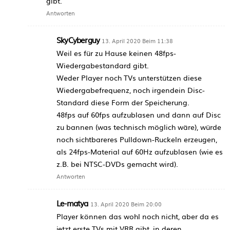
gibt.
Antworten
SkyCyberguy
13. April 2020 Beim 11:38
Weil es für zu Hause keinen 48fps-
Wiedergabestandard gibt.
Weder Player noch TVs unterstützen diese
Wiedergabefrequenz, noch irgendein Disc-
Standard diese Form der Speicherung.
48fps auf 60fps aufzublasen und dann auf Disc
zu bannen (was technisch möglich wäre), würde
noch sichtbareres Pulldown-Ruckeln erzeugen,
als 24fps-Material auf 60Hz aufzublasen (wie es
z.B. bei NTSC-DVDs gemacht wird).
Antworten
Le-matya
13. April 2020 Beim 20:00
Player können das wohl noch nicht, aber da es
jetzt erste TVs mit VRR gibt, in deren