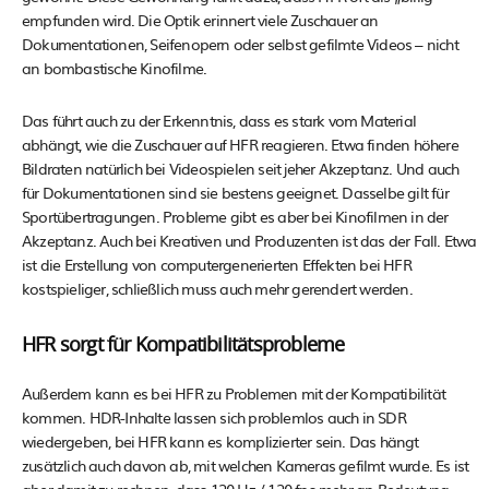
empfunden wird. Die Optik erinnert viele Zuschauer an
Dokumentationen, Seifenopern oder selbst gefilmte Videos – nicht
an bombastische Kinofilme.
Das führt auch zu der Erkenntnis, dass es stark vom Material
abhängt, wie die Zuschauer auf HFR reagieren. Etwa finden höhere
Bildraten natürlich bei Videospielen seit jeher Akzeptanz. Und auch
für Dokumentationen sind sie bestens geeignet. Dasselbe gilt für
Sportübertragungen. Probleme gibt es aber bei Kinofilmen in der
Akzeptanz. Auch bei Kreativen und Produzenten ist das der Fall. Etwa
ist die Erstellung von computergenerierten Effekten bei HFR
kostspieliger, schließlich muss auch mehr gerendert werden.
HFR sorgt für Kompatibilitätsprobleme
Außerdem kann es bei HFR zu Problemen mit der Kompatibilität
kommen. HDR-Inhalte lassen sich problemlos auch in SDR
wiedergeben, bei HFR kann es komplizierter sein. Das hängt
zusätzlich auch davon ab, mit welchen Kameras gefilmt wurde. Es ist
aber damit zu rechnen, dass 120 Hz / 120 fps mehr an Bedeutung