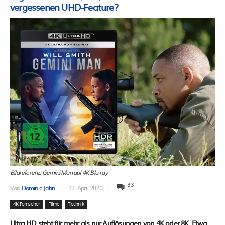
vergessenen UHD-Feature?
Bildreferenz: Gemini Man auf 4K Blu-ray
33
Von
Dominic Jahn
13. April 2020
4K Fernseher
Filme
Technik
Ultra HD steht für mehr als nur Auflösungen von 4K oder 8K. Etwa