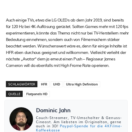
Auch einige TVs, etwa die LG OLEDs ab dem Jahr 2019, sind bereits
für 120 Hz bei 4K-Auflösung gerüstet. Sollten Games mehr mit 120 fps
experimentieren, könnte das Thema nicht nur bei TV-Herstellern mehr
Bedeutung einnehmen, sondern auch von Filmemachern stärker
beachtet werden. Wünschenswert wäre es, denn für einige Inhalte ist
HFR eben durchaus geeignet und willkommen. Vielleicht verleiht der
nächste „Avatar“ dem ja erneut einen Push – Regisseur James
Cameron will da ebenfalls mit High Frame Rate operieren.
SCHLAGWÖRTER
HFR
UHD
Ultra High Definition
QUELLE
Flatpanels HD
Dominic Jahn
Couch-Streamer, TV-Umschalter & Genuss-
Cineast. Am liebsten im Originalton, gerne
auch in 3D!
Paypal-Spende für die 4KFilme-
Kaffeekasse