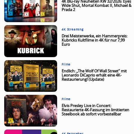
4K Blu-ray Neuheiten KW 32/2026: Eyes
Wide Shut, Mortal Kombat II, Michael &
Prada 2
4K Streaming
Drei Meisterwerke, ein Hammerpreis:
Kubricks Kultfilme in 4K für nur 7,99
Euro
Filme
Endlich: „The Wolf Of Wall Street“ mit
Leonardo DiCaprio erhält eine 4K-
Restaurierung! (Update)
Filme
Elvis Presley Live in Concert:
Restaurierte 4K-Fassung im limitierten
Steelbook ab sofort vorbestellbar