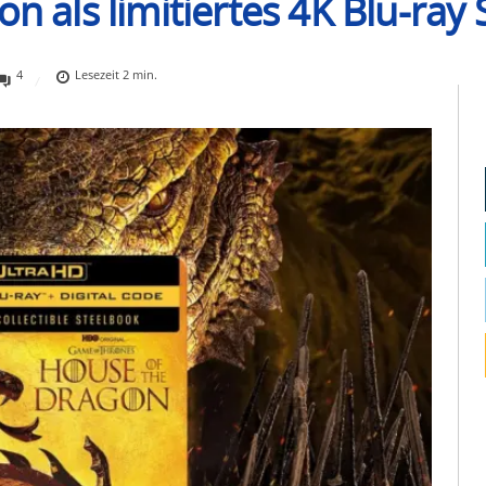
on als limitiertes 4K Blu-ray
4
Lesezeit
2
min.