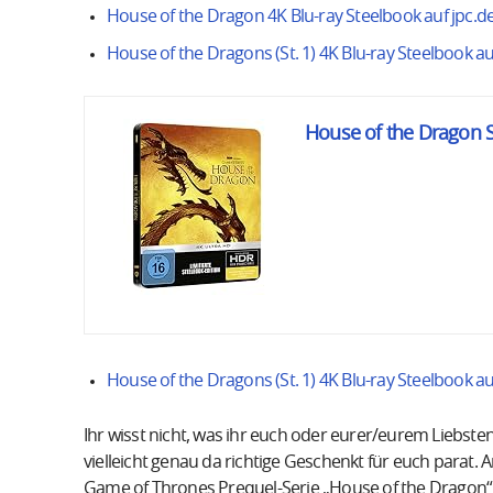
House of the Dragon 4K Blu-ray Steelbook auf jpc.d
House of the Dragons (St. 1) 4K Blu-ray Steelbook 
House of the Dragon St
House of the Dragons (St. 1) 4K Blu-ray Steelbook 
Ihr wisst nicht, was ihr euch oder eurer/eurem Liebs
vielleicht genau da richtige Geschenkt für euch parat. 
Game of Thrones Prequel-Serie „House of the Dragon“ al