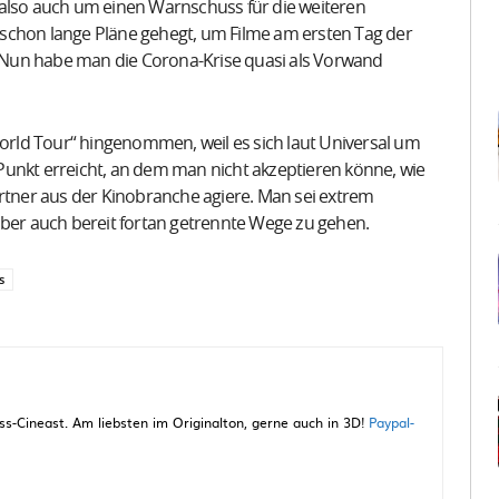
 also auch um einen Warnschuss für die weiteren
schon lange Pläne gehegt, um Filme am ersten Tag der
 Nun habe man die Corona-Krise quasi als Vorwand
rld Tour“ hingenommen, weil es sich laut Universal um
Punkt erreicht, an dem man nicht akzeptieren könne, wie
artner aus der Kinobranche agiere. Man sei extrem
aber auch bereit fortan getrennte Wege zu gehen.
s
-Cineast. Am liebsten im Originalton, gerne auch in 3D!
Paypal-