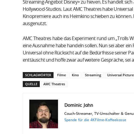
Streaming-Angebot Disney+ zu hieven. Es handelt sich
Hollywood-Studios. Laut AMC Theatres habe Universal 
Kinopremiere auch ins Heimkino schieben zu können.
ausgenutzt.
AMC Theatres habe das Experiment rund um „Trolls Wo
eine Ausnahme habe handeln sollen. Nun sei aber ein 
Universal ohne Rücksicht auf die Bedürfnisse seiner P
enttäuscht und hoffe zwar auf weitere Gespräche, sei 
SCHLAGWÖRTER
Filme
Kino
Streaming
Universal Picture
QUELLE
AMC Theatres
Dominic Jahn
Couch-Streamer, TV-Umschalter & Genuss
Spende für die 4KFilme-Kaffeekasse