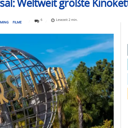
sal: Weltweit größte Kinoket
6
Lesezeit
2
min.
AMING
FILME