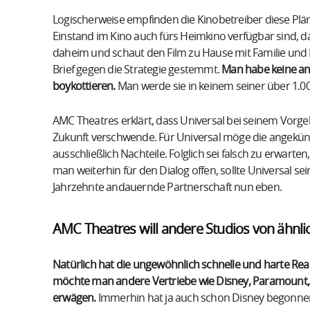
Logischerweise empfinden die Kinobetreiber diese Plä
Einstand im Kino auch fürs Heimkino verfügbar sind, da
daheim und schaut den Film zu Hause mit Familie und 
Brief gegen die Strategie gestemmt.
Man habe keine and
boykottieren.
Man werde sie in keinem seiner über 1.
AMC Theatres erklärt, dass Universal bei seinem Vorge
Zukunft verschwende. Für Universal möge die angekündi
ausschließlich Nachteile. Folglich sei falsch zu erwarten
man weiterhin für den Dialog offen, sollte Universal s
Jahrzehnte andauernde Partnerschaft nun eben.
AMC Theatres will andere Studios von ähnli
Natürlich hat die ungewöhnlich schnelle und harte Re
möchte man andere Vertriebe wie Disney, Paramount, S
erwägen.
Immerhin hat ja auch schon Disney begonne