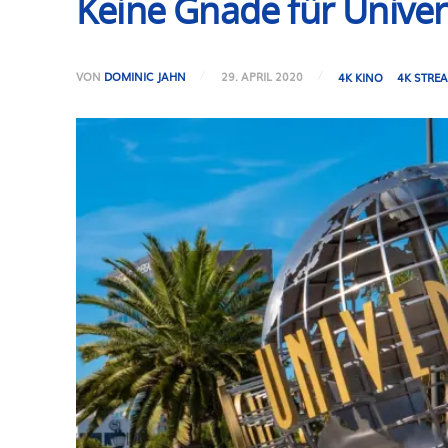
Keine Gnade für Univer
VON
DOMINIC JAHN
29. APRIL 2020
4K KINO
4K STRE