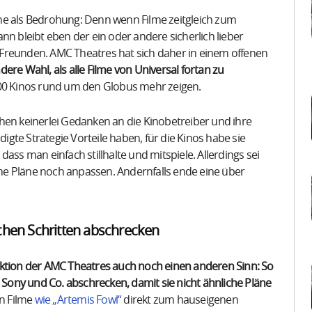
ne als Bedrohung: Denn wenn Filme zeitgleich zum
nn bleibt eben der ein oder andere sicherlich lieber
Freunden. AMC Theatres hat sich daher in einem offenen
ere Wahl, als alle Filme von Universal fortan zu
000 Kinos rund um den Globus mehr zeigen.
hen keinerlei Gedanken an die Kinobetreiber und ihre
gte Strategie Vorteile haben, für die Kinos habe sie
, dass man einfach stillhalte und mitspiele. Allerdings sei
eine Pläne noch anpassen. Andernfalls ende eine über
chen Schritten abschrecken
aktion der AMC Theatres auch noch einen anderen Sinn: So
ony und Co. abschrecken, damit sie nicht ähnliche Pläne
n Filme
wie „Artemis Fowl“
direkt zum hauseigenen