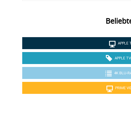
Beliebt
APPLE 
APPLE TV
4K BLU-R
PRIME V