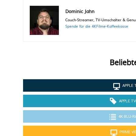
Dominic Jahn
Couch-Streamer, TV-Umschalter & Genuss
Spende für die 4KFilme-Kaffeekasse
Beliebt
APPLE 
APPLE TV
4K BLU-R
PRIME V