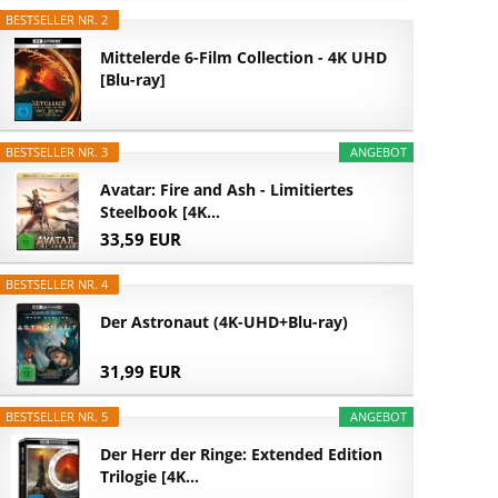
BESTSELLER NR. 2
Mittelerde 6-Film Collection - 4K UHD
[Blu-ray]
BESTSELLER NR. 3
ANGEBOT
Avatar: Fire and Ash - Limitiertes
Steelbook [4K...
33,59 EUR
BESTSELLER NR. 4
Der Astronaut (4K-UHD+Blu-ray)
31,99 EUR
BESTSELLER NR. 5
ANGEBOT
Der Herr der Ringe: Extended Edition
Trilogie [4K...