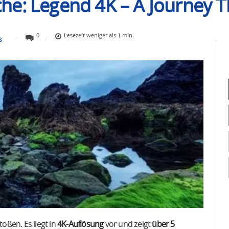
he: Legend 4K – A Journey T
0
Lesezeit
weniger als 1
min.
S
ßen. Es liegt in
4K-Auflösung
vor und zeigt
über 5