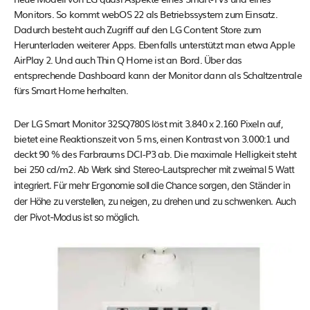
Monitors. So kommt webOS 22 als Betriebssystem zum Einsatz.
Dadurch besteht auch Zugriff auf den LG Content Store zum
Herunterladen weiterer Apps. Ebenfalls unterstützt man etwa Apple
AirPlay 2. Und auch Thin Q Home ist an Bord. Über das
entsprechende Dashboard kann der Monitor dann als Schaltzentrale
fürs Smart Home herhalten.
Der LG Smart Monitor 32SQ780S löst mit 3.840 x 2.160 Pixeln auf,
bietet eine Reaktionszeit von 5 ms, einen Kontrast von 3.000:1 und
deckt 90 % des Farbraums DCI-P3 ab. Die maximale Helligkeit steht
bei 250 cd/m2.
Ab Werk sind Stereo-Lautsprecher mit zweimal 5 Watt
integriert. Für mehr Ergonomie soll die Chance sorgen, den Ständer in
der Höhe zu verstellen, zu neigen, zu drehen und zu schwenken. Auch
der Pivot-Modus ist so möglich.