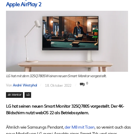
Apple AirPlay 2
LG hat mit dem 32SQ780SW einen neuen Smart Monitor vorgestellt.
0
Von
André Westphal
18. Oktober 2022
4K Monitor
LG
LG hat seinen neuen Smart Monitor 32SQ780S vorgestellt. Der 4K-
Bildschirm nutzt webOS 22 als Betriebssystem.
Ähnlich wie Samsungs Pendant,
der M8 mit Tizen
, so vereint auch das
neue Modell von LG quasi Aspekte eines Smart-TVs und eines