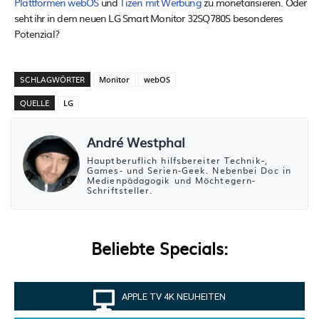
Plattformen webOS
und
Tizen mit Werbung
zu monetarisieren. Oder
seht ihr in dem neuen LG Smart Monitor 32SQ780S besonderes
Potenzial?
SCHLAGWÖRTER
Monitor
webOS
QUELLE
LG
André Westphal
Hauptberuflich hilfsbereiter Technik-,
Games- und Serien-Geek. Nebenbei Doc in
Medienpädagogik und Möchtegern-
Schriftsteller.
Beliebte Specials:
APPLE TV 4K NEUHEITEN