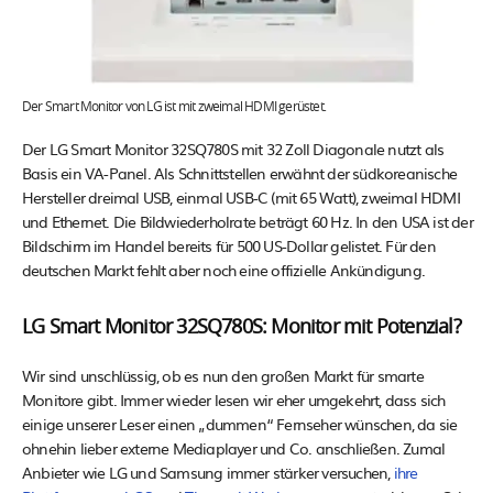
Der Smart Monitor von LG ist mit zweimal HDMI gerüstet.
Der LG Smart Monitor 32SQ780S mit 32 Zoll Diagonale nutzt als
Basis ein VA-Panel. Als Schnittstellen erwähnt der südkoreanische
Hersteller dreimal USB, einmal USB-C (mit 65 Watt), zweimal HDMI
und Ethernet. Die Bildwiederholrate beträgt 60 Hz. In den USA ist der
Bildschirm im Handel bereits für 500 US-Dollar gelistet. Für den
deutschen Markt fehlt aber noch eine offizielle Ankündigung.
LG Smart Monitor 32SQ780S: Monitor mit Potenzial?
Wir sind unschlüssig, ob es nun den großen Markt für smarte
Monitore gibt. Immer wieder lesen wir eher umgekehrt, dass sich
einige unserer Leser einen „dummen“ Fernseher wünschen, da sie
ohnehin lieber externe Mediaplayer und Co. anschließen. Zumal
Anbieter wie LG und Samsung immer stärker versuchen,
ihre