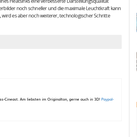
nes Heatsinks eine verbesserte Darstellungsqualität
rbilder noch schneller und die maximale Leuchtkraft kann
wird es aber noch weiterer, technologischer Schritte
5 Zoll) OLED evo Fernseher (Cinema HDR, 120 Hz,
 HD Blu-ray + Blu-ray / Limited Steelbook / Motiv
LED77C27LA, Dolby Vision, Atmos, HDMI 2.1, 120Hz,
-Cineast. Am liebsten im Originalton, gerne auch in 3D!
Paypal-
Zum Angebot
Zum Angebot
Zum Angebot