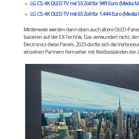
LG CS: 4K OLED TV mit 55 Zoll für 949 Euro (Media M
LG CS: 4K OLED TV mit 65 Zoll für 1.444 Euro (Media
Mittlerweile werden dann eben auch ältere OLED-Panels
basieren auf der EX-Technik. Das verwundert nicht, d
Electronics diese Panels. 2023 dürfte sich die Verbr
einzelnen Partnern Fernseher mit Restbeständen der 