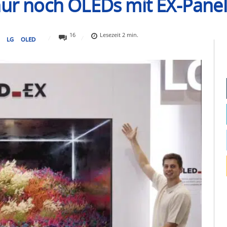
nur noch OLEDs mit EX-Panel
16
Lesezeit
2
min.
LG
OLED