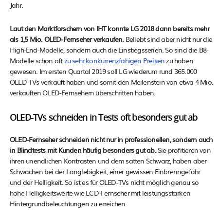
Jahr.
Laut den Marktforschern von IHT konnte LG 2018 dann bereits mehr
als 1,5 Mio. OLED-Fernseher verkaufen.
Beliebt sind aber nicht nur die
High-End-Modelle, sondern auch die Einstiegsserien. So sind die B8-
Modelle schon oft
zu sehr konkurrenzfähigen Preisen
zu haben
gewesen. Im ersten Quartal 2019 soll LG wiederum rund 365.000
OLED-TVs verkauft haben und somit den Meilenstein von etwa 4 Mio.
verkauften OLED-Fernsehern überschritten haben.
OLED-TVs schneiden in Tests oft besonders gut ab
OLED-Fernseher schneiden nicht nur in professionellen, sondern auch
in Blindtests mit Kunden häufig besonders gut ab.
Sie profitieren von
ihren unendlichen Kontrasten und dem satten Schwarz, haben aber
Schwächen bei der Langlebigkeit, einer gewissen Einbrenngefahr
und der Helligkeit. So ist es für OLED-TVs nicht möglich genau so
hohe Helligkeitswerte wie LCD-Fernseher mit leistungsstarken
Hintergrundbeleuchtungen zu erreichen.