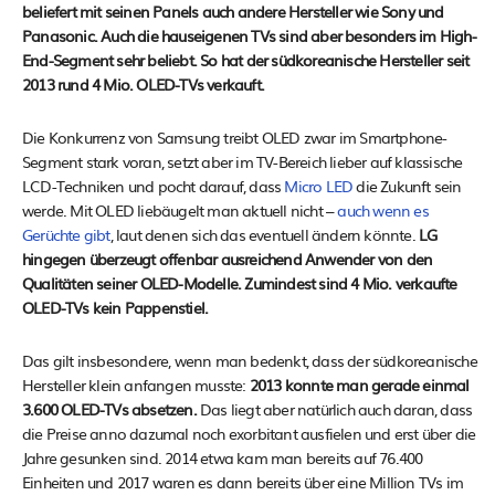
beliefert mit seinen Panels auch andere Hersteller wie Sony und
Panasonic. Auch die hauseigenen TVs sind aber besonders im High-
End-Segment sehr beliebt. So hat der südkoreanische Hersteller seit
2013 rund 4 Mio. OLED-TVs verkauft.
Die Konkurrenz von Samsung treibt OLED zwar im Smartphone-
Segment stark voran, setzt aber im TV-Bereich lieber auf klassische
LCD-Techniken und pocht darauf, dass
Micro LED
die Zukunft sein
werde. Mit OLED liebäugelt man aktuell nicht –
auch wenn es
Gerüchte gibt
, laut denen sich das eventuell ändern könnte.
LG
hingegen überzeugt offenbar ausreichend Anwender von den
Qualitäten seiner OLED-Modelle. Zumindest sind 4 Mio. verkaufte
OLED-TVs kein Pappenstiel.
Das gilt insbesondere, wenn man bedenkt, dass der südkoreanische
Hersteller klein anfangen musste:
2013 konnte man gerade einmal
3.600 OLED-TVs absetzen.
Das liegt aber natürlich auch daran, dass
die Preise anno dazumal noch exorbitant ausfielen und erst über die
Jahre gesunken sind. 2014 etwa kam man bereits auf 76.400
Einheiten und 2017 waren es dann bereits über eine Million TVs im