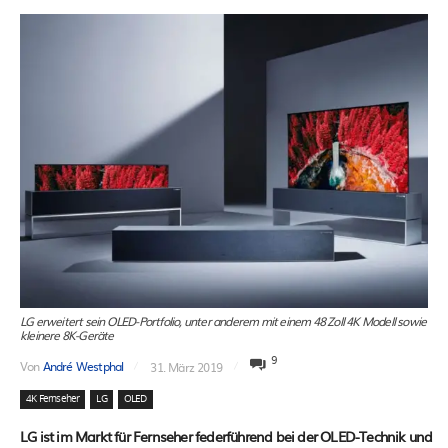
LG erweitert sein OLED-Portfolio, unter anderem mit einem 48 Zoll 4K Modell sowie
kleinere 8K-Geräte
9
Von
André Westphal
31. März 2019
4K Fernseher
LG
OLED
LG ist im Markt für Fernseher federführend bei der OLED-Technik und