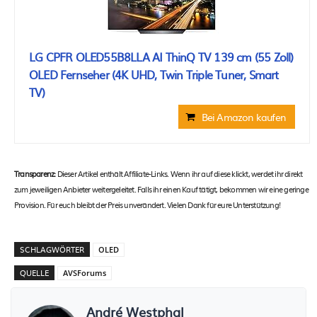
LG CPFR OLED55B8LLA AI ThinQ TV 139 cm (55 Zoll)
OLED Fernseher (4K UHD, Twin Triple Tuner, Smart
TV)
Bei Amazon kaufen
Transparenz:
Dieser Artikel enthält Affiliate-Links. Wenn ihr auf diese klickt, werdet ihr direkt
zum jeweiligen Anbieter weitergeleitet. Falls ihr einen Kauf tätigt, bekommen wir eine geringe
Provision. Für euch bleibt der Preis unverändert. Vielen Dank für eure Unterstützung!
SCHLAGWÖRTER
OLED
QUELLE
AVSForums
André Westphal