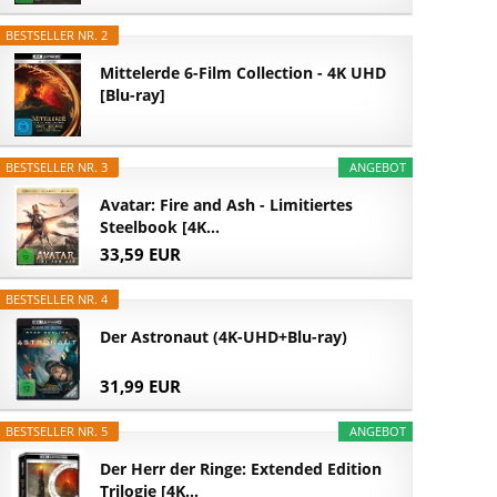
BESTSELLER NR. 2
Mittelerde 6-Film Collection - 4K UHD
[Blu-ray]
BESTSELLER NR. 3
ANGEBOT
Avatar: Fire and Ash - Limitiertes
Steelbook [4K...
33,59 EUR
BESTSELLER NR. 4
Der Astronaut (4K-UHD+Blu-ray)
31,99 EUR
BESTSELLER NR. 5
ANGEBOT
Der Herr der Ringe: Extended Edition
Trilogie [4K...