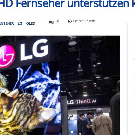
D Fernseher unterstützen k
16
Lesezeit
3
min.
RNSEHER
LG
OLED