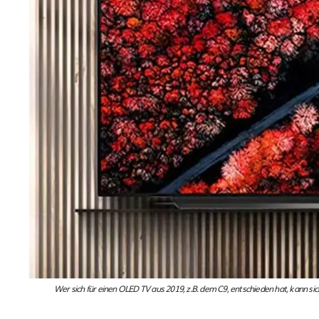
Wer sich für einen OLED TV aus 2019, z.B. dem C9, entschieden hat, kann s