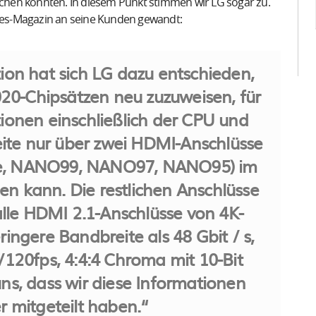
machen könnten. In diesem Punkt stimmen wir LG sogar zu.
rbes-Magazin an seine Kunden gewandt:
ion hat sich LG dazu entschieden,
20-Chipsätzen neu zuzuweisen, für
ionen einschließlich der CPU und
ite nur über zwei HDMI-Anschlüsse
rie, NANO99, NANO97, NANO95) im
n kann. Die restlichen Anschlüsse
lle HDMI 2.1-Anschlüsse von 4K-
ngere Bandbreite als 48 Gbit / s,
/120fps, 4:4:4 Chroma mit 10-Bit
uns, dass wir diese Informationen
r mitgeteilt haben.“