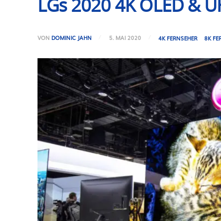
LGs 2020 4K OLED & UH
VON
DOMINIC JAHN
5. MAI 2020
4K FERNSEHER
8K FE