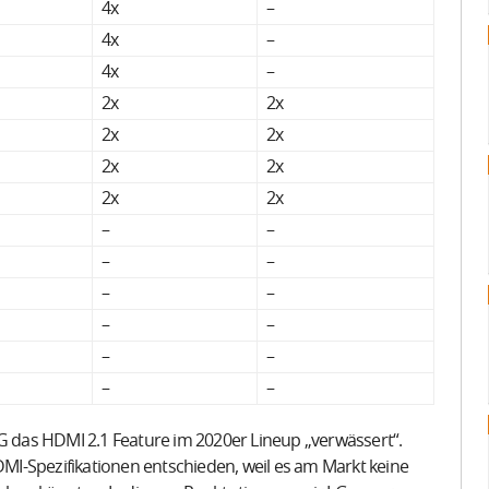
4x
–
4x
–
4x
–
2x
2x
2x
2x
2x
2x
2x
2x
–
–
–
–
–
–
–
–
–
–
–
–
LG das HDMI 2.1 Feature im 2020er Lineup „verwässert“.
HDMI-Spezifikationen entschieden, weil es am Markt keine