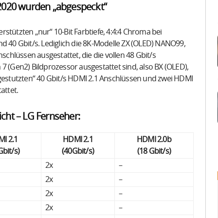
2020 wurden „abgespeckt“
stützten „nur“ 10-Bit Farbtiefe, 4:4:4 Chroma bei
nd 40 Gbit/s. Lediglich die 8K-Modelle ZX (OLED) NANO99,
hlüssen ausgestattet, die die vollen 48 Gbit/s
7 (Gen2) Bildprozessor ausgestattet sind, also BX (OLED),
estutzten“ 40 Gbit/s HDMI 2.1 Anschlüssen und zwei HDMI
attet.
cht – LG Fernseher:
I 2.1
HDMI 2.1
HDMI 2.0b
Gbit/s)
(40Gbit/s)
(18 Gbit/s)
2x
–
2x
–
2x
–
2x
–