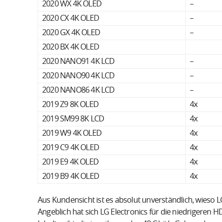
2020 WX 4K OLED
–
2020 CX 4K OLED
–
2020 GX 4K OLED
–
2020 BX 4K OLED
2020 NANO91 4K LCD
–
2020 NANO90 4K LCD
–
2020 NANO86 4K LCD
–
2019 Z9 8K OLED
4x
2019 SM99 8K LCD
4x
2019 W9 4K OLED
4x
2019 C9 4K OLED
4x
2019 E9 4K OLED
4x
2019 B9 4K OLED
4x
Aus Kundensicht ist es absolut unverständlich, wieso 
Angeblich hat sich LG Electronics für die niedrigeren 