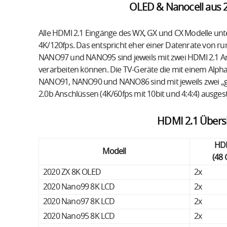
OLED & Nanocell aus 
Alle HDMI 2.1 Eingänge des WX, GX und CX Modelle unter
4K/120fps. Das entspricht eher einer Datenrate von ru
NANO97 und NANO95 sind jeweils mit zwei HDMI 2.1 Ansc
verarbeiten können. Die TV-Geräte die mit einem Alpha 
NANO91, NANO90 und NANO86 sind mit jeweils zwei „g
2.0b Anschlüssen (4K/60fps mit 10bit und 4:4:4) ausgest
HDMI 2.1 Übersi
HDM
Modell
(48 
2020 ZX 8K OLED
2x
2020 Nano99 8K LCD
2x
2020 Nano97 8K LCD
2x
2020 Nano95 8K LCD
2x