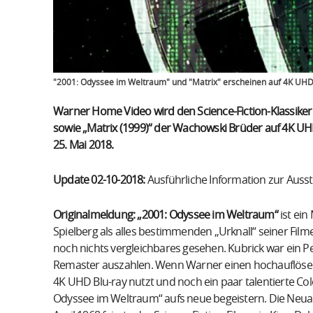
"2001: Odyssee im Weltraum" und "Matrix" erscheinen auf 4K UHD
Warner Home Video wird den Science-Fiction-Klassiker
sowie „Matrix (1999)“ der Wachowski Brüder auf 4K UH
25. Mai 2018.
Update 02-10-2018:
Ausführliche Information zur Ausst
Originalmeldung: „2001: Odyssee im Weltraum“
ist ein
Spielberg als alles bestimmenden „Urknall“ seiner Fi
noch nichts vergleichbares gesehen. Kubrick war ein Pe
Remaster auszahlen. Wenn Warner einen hochauflösend
4K UHD Blu-ray nutzt und noch ein paar talentierte Col
Odyssee im Weltraum“ aufs neue begeistern. Die Neuau