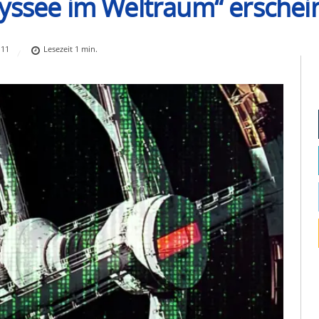
yssee im Weltraum“ erschei
11
Lesezeit
1
min.