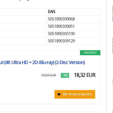
EAN
5051890309068
5051890309051
5051890305190
5051890309129
ANGEBOT
ut (4K Ultra HD + 2D-Blu-ray) (2-Disc Version)
18,32 EUR
19,99 EUR
−8%
Bei Amazon kaufen