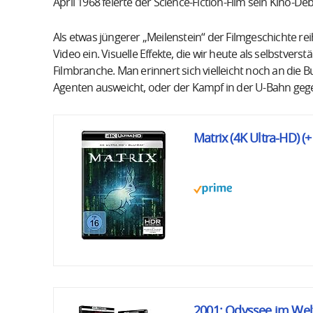
April 1968 feierte der Science-Fiction-Film sein Kino-De
Als etwas jüngerer „Meilenstein“ der Filmgeschichte rei
Video ein. Visuelle Effekte, die wir heute als selbstv
Filmbranche. Man erinnert sich vielleicht noch an die 
Agenten ausweicht, oder der Kampf in der U-Bahn geg
Matrix (4K Ultra-HD) (
2001: Odyssee im Weltr