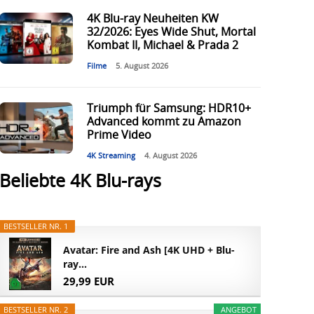
4K Blu-ray Neuheiten KW
32/2026: Eyes Wide Shut, Mortal
Kombat II, Michael & Prada 2
Filme
5. August 2026
Triumph für Samsung: HDR10+
Advanced kommt zu Amazon
Prime Video
4K Streaming
4. August 2026
Beliebte 4K Blu-rays
BESTSELLER NR. 1
Avatar: Fire and Ash [4K UHD + Blu-
ray...
29,99 EUR
BESTSELLER NR. 2
ANGEBOT