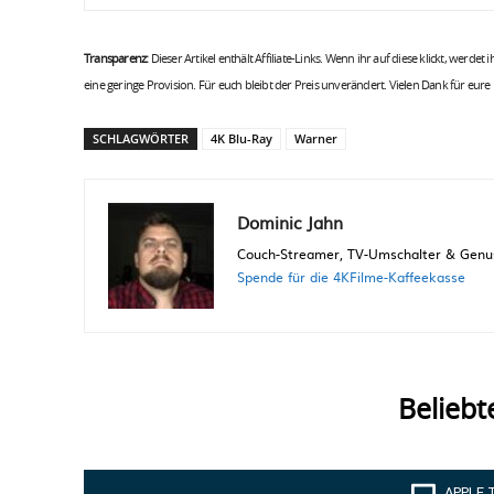
Transparenz:
Dieser Artikel enthält Affiliate-Links. Wenn ihr auf diese klickt, werdet
eine geringe Provision. Für euch bleibt der Preis unverändert. Vielen Dank für eure
SCHLAGWÖRTER
4K Blu-Ray
Warner
Dominic Jahn
Couch-Streamer, TV-Umschalter & Genuss
Spende für die 4KFilme-Kaffeekasse
Beliebt
APPLE 