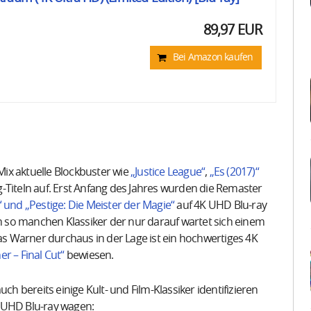
89,97 EUR
Bei Amazon kaufen
ix aktuelle Blockbuster wie
„Justice League“
,
„Es (2017)“
Titeln auf. Erst Anfang des Jahres wurden die Remaster
r“ und „Pestige: Die Meister der Magie“
auf 4K UHD Blu-ray
ch so manchen Klassiker der nur darauf wartet sich einem
 Warner durchaus in der Lage ist ein hochwertiges 4K
r – Final Cut“
bewiesen.
bereits einige Kult- und Film-Klassiker identifizieren
 UHD Blu-ray wagen: