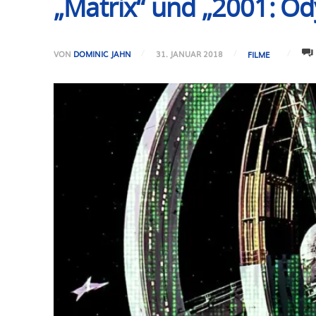
„Matrix“ und „2001: Od
VON
DOMINIC JAHN
31. JANUAR 2018
FILME