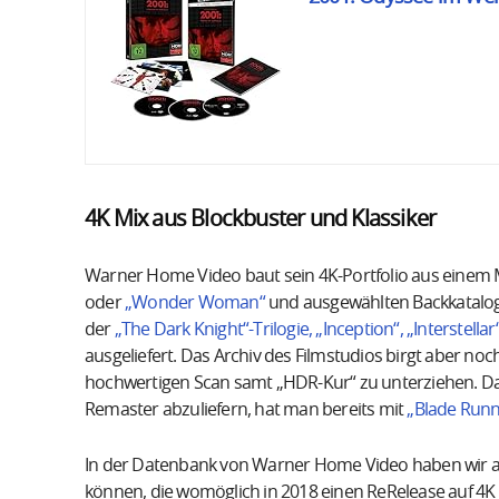
4K Mix aus Blockbuster und Klassiker
Warner Home Video baut sein 4K-Portfolio aus einem M
oder
„Wonder Woman“
und ausgewählten Backkatalog-
der
„The Dark Knight“-Trilogie, „Inception“, „Interstella
ausgeliefert. Das Archiv des Filmstudios birgt aber no
hochwertigen Scan samt „HDR-Kur“ zu unterziehen. Das
Remaster abzuliefern, hat man bereits mit
„Blade Runne
In der Datenbank von Warner Home Video haben wir auch 
können, die womöglich in 2018 einen ReRelease auf 4K