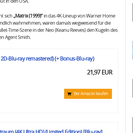
büt in den USA.
ht sich
„Matrix (1999)“
in das 4K-Lineup von Warner Home
erständlich wahrnehmen, waren damals wegweisend für die
Bullet-Time-Szene in der Neo (Keanu Reeves) den Kugeln des
en Agent Smith.
+ 2D-Blu-ray remastered) (+ Bonus-Blu-ray)
21,97 EUR
Bei Amazon kaufen
aum (4K Ultra HD) (Limited Edition) [Blu-ray]