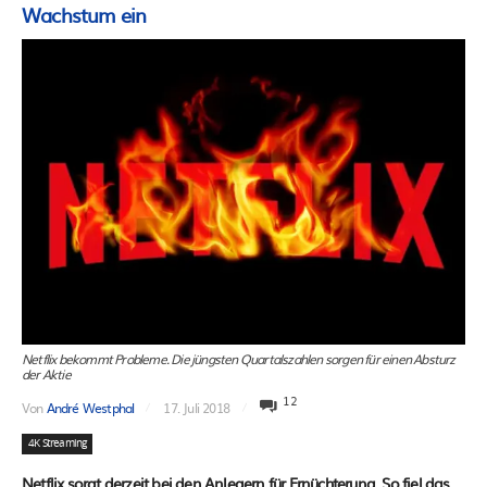
Wachstum ein
Netflix bekommt Probleme. Die jüngsten Quartalszahlen sorgen für einen Absturz
der Aktie
12
Von
André Westphal
17. Juli 2018
4K Streaming
Netflix sorgt derzeit bei den Anlegern für Ernüchterung. So fiel das