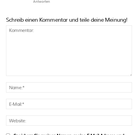
Antworten
Schreib einen Kommentar und teile deine Meinung!
Kommentar:
N
E
M
W