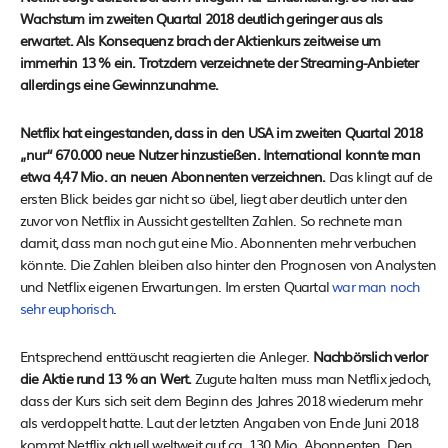
Wachstum im zweiten Quartal 2018 deutlich geringer aus als
erwartet. Als Konsequenz brach der Aktienkurs zeitweise um
immerhin 13 % ein. Trotzdem verzeichnete der Streaming-Anbieter
allerdings eine Gewinnzunahme.
Netflix hat eingestanden, dass in den USA im zweiten Quartal 2018
„nur“ 670.000 neue Nutzer hinzustießen. International konnte man
etwa 4,47 Mio. an neuen Abonnenten verzeichnen.
Das klingt auf de
ersten Blick beides gar nicht so übel, liegt aber deutlich unter den
zuvor von Netflix in Aussicht gestellten Zahlen. So rechnete man
damit, dass man noch gut eine Mio. Abonnenten mehr verbuchen
könnte. Die Zahlen bleiben also hinter den Prognosen von Analysten
und Netflix eigenen Erwartungen. Im ersten Quartal
war man noch
sehr euphorisch
.
Entsprechend enttäuscht reagierten die Anleger.
Nachbörslich verlor
die Aktie rund 13 % an Wert.
Zugute halten muss man Netflix jedoch,
dass der Kurs sich seit dem Beginn des Jahres 2018 wiederum mehr
als verdoppelt hatte. Laut der letzten Angaben von Ende Juni 2018
kommt Netflix aktuell weltweit auf ca. 130 Mio. Abonnenten. Den