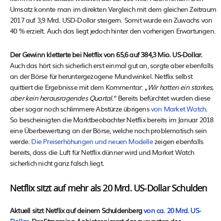
Umsatz konnte man im direkten Vergleich mit dem gleichen Zeitraum
2017 auf 3,9 Mrd. USD-Dollar steigern. Somit wurde ein Zuwachs von
40 % erzielt. Auch das liegt jedoch hinter den vorherigen Erwartungen.
Der Gewinn kletterte bei Netflix von 65,6 auf 384,3 Mio. US-Dollar.
Auch das hört sich sicherlich erst einmal gut an, sorgte aber ebenfalls
an der Börse für heruntergezogene Mundwinkel. Netflix selbst
quittiert die Ergebnisse mit dem Kommentar: „
Wir hatten ein starkes,
aber kein herausragendes Quartal.
“ Bereits befürchtet wurden diese
aber sogar noch schlimmere Abstürze übrigens
von Market Watch
.
So bescheinigten die Marktbeobachter Netflix bereits im Januar 2018
eine Überbewertung an der Börse, welche noch problematisch sein
werde.
Die Preiserhöhungen und neuen Modelle
zeigen ebenfalls
bereits, dass die Luft für Netflix dünner wird und Market Watch
sicherlich nicht ganz falsch liegt.
Netflix sitzt auf mehr als 20 Mrd. US-Dollar Schulden
Aktuell sitzt Netflix auf deinem Schuldenberg
von ca. 20 Mrd. US-
Dollar
. Der Streaming-Anbieter nimmt das zugunsten des