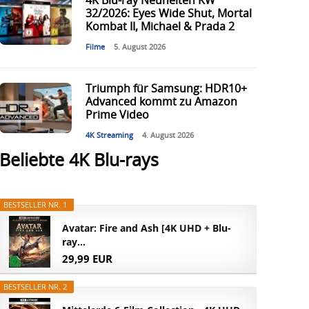
4K Blu-ray Neuheiten KW
32/2026: Eyes Wide Shut, Mortal
Kombat II, Michael & Prada 2
Filme
5. August 2026
Triumph für Samsung: HDR10+
Advanced kommt zu Amazon
Prime Video
4K Streaming
4. August 2026
Beliebte 4K Blu-rays
BESTSELLER NR. 1
Avatar: Fire and Ash [4K UHD + Blu-
ray...
29,99 EUR
BESTSELLER NR. 2