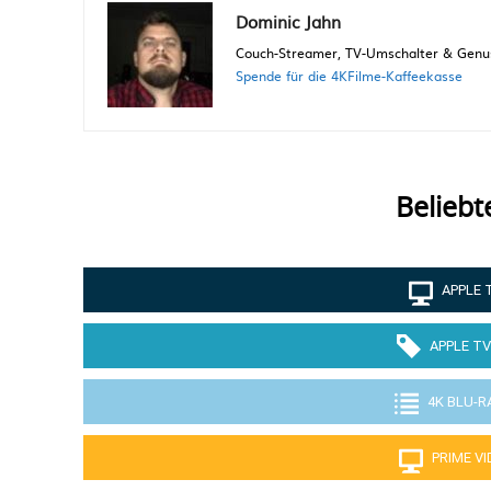
Dominic Jahn
Couch-Streamer, TV-Umschalter & Genuss
Spende für die 4KFilme-Kaffeekasse
Beliebt
APPLE 
APPLE TV
4K BLU-R
PRIME V