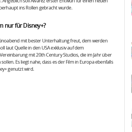
 Angeblich soll Álvarez erster Entwurf für einen neuen
überhaupt ins Rollen gebracht wurde.
lm nur für Disney+?
 Kinoabend mit bester Unterhaltung freut, dem werden
oll laut Quelle in den USA exklusiv auf dem
 Vereinbarung mit 20th Century Studios, die im Jahr über
ollen. Es liegt nahe, dass es der Film in Europa ebenfalls
ney+ genutzt wird.