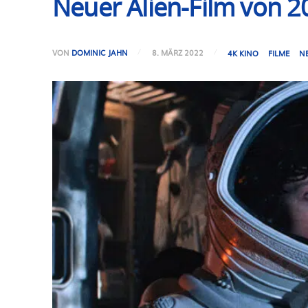
Neuer Alien-Film von 2
VON
DOMINIC JAHN
8. MÄRZ 2022
4K KINO
FILME
N