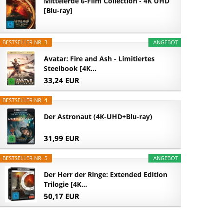
Mittelerde 6-Film Collection - 4K UHD
[Blu-ray]
BESTSELLER NR. 3
ANGEBOT
Avatar: Fire and Ash - Limitiertes
Steelbook [4K...
33,24 EUR
BESTSELLER NR. 4
Der Astronaut (4K-UHD+Blu-ray)
31,99 EUR
BESTSELLER NR. 5
ANGEBOT
Der Herr der Ringe: Extended Edition
Trilogie [4K...
50,17 EUR