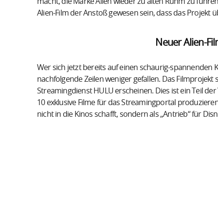
macht, die Marke Alien wieder zu alten Ruhm zu führen.
Alien-Film der Anstoß gewesen sein, dass das Projekt 
Neuer Alien-Fi
Wer sich jetzt bereits auf einen schaurig-spannenden
nachfolgende Zeilen weniger gefallen. Das Filmprojekt s
Streamingdienst HULU erscheinen. Dies ist ein Teil der
10 exklusive Filme für das Streamingportal produzieren s
nicht in die Kinos schafft, sondern als „Antrieb“ für Dis