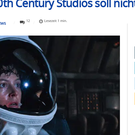
0th Century Studios soll nic
12
Lesezeit
1
min.
EWS