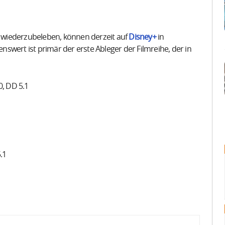
se wiederzubeleben, können derzeit auf
Disney+
in
swert ist primär der erste Ableger der Filmreihe, der in
0, DD 5.1
.1