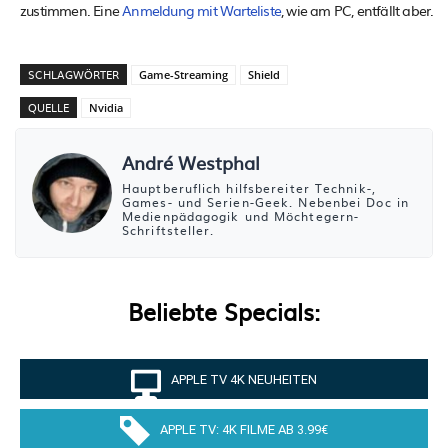
zustimmen. Eine
Anmeldung mit Warteliste
, wie am PC, entfällt aber.
SCHLAGWÖRTER
Game-Streaming
Shield
QUELLE
Nvidia
André Westphal
Hauptberuflich hilfsbereiter Technik-,
Games- und Serien-Geek. Nebenbei Doc in
Medienpädagogik und Möchtegern-
Schriftsteller.
Beliebte Specials:
APPLE TV 4K NEUHEITEN
APPLE TV: 4K FILME AB 3.99€