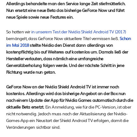
Allerdings behandelte man den Service lange Zeit stiefmütterlich.
Nun ersetzt eine neue Beta das bisherige GeForce Now und führt
neue Spiele sowie neue Features ein.
So hatten wir
in unserem Test der Nvidia Shield Android TV (2017)
bemängelt, dass GeForce Now aktuellere Titel vermissen ließ.
Schon
im Mai 2018
stellte Nvidia den Dienst dann allerdings von
kostenpflichtig bis auf Weiteres auf kostenlos um. Damals ließ der
Hersteller verlauten, dass nämlich eine umfangreiche
Generalüberholung folgen werde. Und der nächste Schritt in jene
Richtung wurde nun getan.
GeForce Now an der Nvidia Shield Android TV ist immer noch
kostenlos. Allerdings wird das bisherige Angebot an der Box nun
nach einem Update der App für Nvidia Games automatisch durch die
aktuelle Beta ersetzt.
Ein Anmeldung, wie für die PC-Version, ist aber
nicht notwendig. Jedoch muss nach der Aktualisierung der Nvidia-
Games-App ein Neustart der Shield Android TV erfolgen, damit die
Veränderungen sichtbar sind.