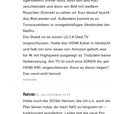
irgendwann immer dazu, dass das Bild kurz
verschwindet und dann ein Bild mit weißem
Rauschen (Schnee) zu sehen ist. Kurz darauf taucht
das Bild wieder auf. Außerdem kommt es zu
Tonaussetztern in unregelmäßigen Abständen bei
Netflix.
Die Shield ist an einem LG C8 Oled TV
angeschlossen. Hatte das HDMI Kabel in Verdacht
und hab mir eins neues von Amazon geholt, was
für 4k mit Highspeed ausgelegt ist. Trotzdem keine
Verbesserung. Am TV ist noch eine SONOS Arc per
HDMI ARC angeschlossen. Kann es daran liegen?
Das nervt echt tierisch
Antworten
Roman
11. Juni 2020 Beim 13:37
Habe noch die 2015er Version, die ich u.a. auch als
Plex Server nutze, da mein NAS zu langsam ist –
funktioniert wunderbar. Leider hat die neue Pro