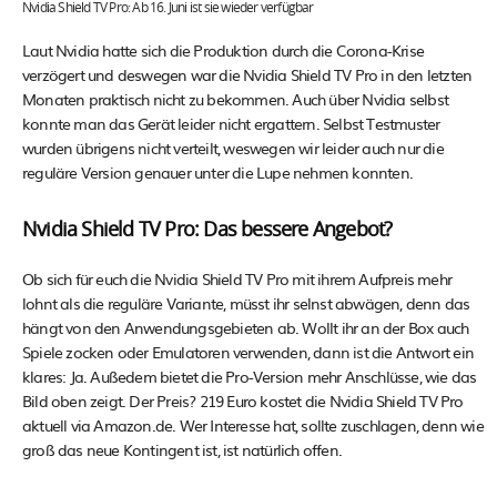
Nvidia Shield TV Pro: Ab 16. Juni ist sie wieder verfügbar
Laut Nvidia hatte sich die Produktion durch die Corona-Krise
verzögert und deswegen war die Nvidia Shield TV Pro in den letzten
Monaten praktisch nicht zu bekommen. Auch über Nvidia selbst
konnte man das Gerät leider nicht ergattern. Selbst Testmuster
wurden übrigens nicht verteilt, weswegen wir leider auch nur die
reguläre Version genauer unter die Lupe nehmen konnten.
Nvidia Shield TV Pro: Das bessere Angebot?
Ob sich für euch die Nvidia Shield TV Pro mit ihrem Aufpreis mehr
lohnt als die reguläre Variante, müsst ihr selnst abwägen, denn das
hängt von den Anwendungsgebieten ab. Wollt ihr an der Box auch
Spiele zocken oder Emulatoren verwenden, dann ist die Antwort ein
klares: Ja. Außedem bietet die Pro-Version mehr Anschlüsse, wie das
Bild oben zeigt. Der Preis? 219 Euro kostet die Nvidia Shield TV Pro
aktuell via Amazon.de. Wer Interesse hat, sollte zuschlagen, denn wie
groß das neue Kontingent ist, ist natürlich offen.