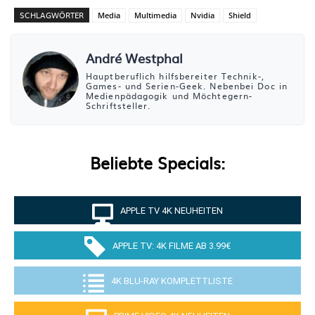
SCHLAGWÖRTER
Media
Multimedia
Nvidia
Shield
André Westphal
Hauptberuflich hilfsbereiter Technik-,
Games- und Serien-Geek. Nebenbei Doc in
Medienpädagogik und Möchtegern-
Schriftsteller.
Beliebte Specials:
APPLE TV 4K NEUHEITEN
APPLE TV: 4K FILME AB 3.99€
4K BLU-RAY KOMPLETTLISTE