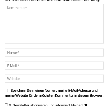
Kommentar:
N
E
M
W
Speichern Sie meinen Namen, meine E-Mail-Adresse und
meine Website für den nächsten Kommentar in diesem Browser.
✉ Newsletter abonnieren und informiert bleiben! ♥