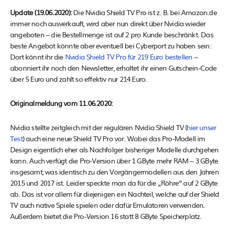
Update (19.06.2020):
Die Nvidia Shield TV Pro ist z. B. bei Amazon.de
immer noch ausverkauft, wird aber nun direkt über Nvidia wieder
angeboten – die Bestellmenge ist auf 2 pro Kunde beschränkt. Das
beste Angebot könnte aber eventuell bei Cyberport zu haben sein:
Dort könnt ihr die
Nvidia Shield TV Pro für 219 Euro bestellen
–
abonniert ihr noch den Newsletter, erhaltet ihr einen Gutschein-Code
über 5 Euro und zahlt so effektiv nur 214 Euro.
Originalmeldung vom 11.06.2020:
Nvidia stellte zeitgleich mit der regulären Nvidia Shield TV (
hier unser
Test
) auch eine neue Shield TV Pro vor. Wobei das Pro-Modell im
Design eigentlich eher als Nachfolger bisheriger Modelle durchgehen
kann. Auch verfügt die Pro-Version über 1 GByte mehr RAM – 3 GByte
insgesamt, was identisch zu den Vorgängermodellen aus den Jahren
2015 und 2017 ist. Leider speckte man da für die „Röhre“ auf 2 GByte
ab. Das ist vor allem für diejenigen ein Nachteil, welche auf der Shield
TV auch native Spiele spielen oder dafür Emulatoren verwenden.
Außerdem bietet die Pro-Version 16 statt 8 GByte Speicherplatz.