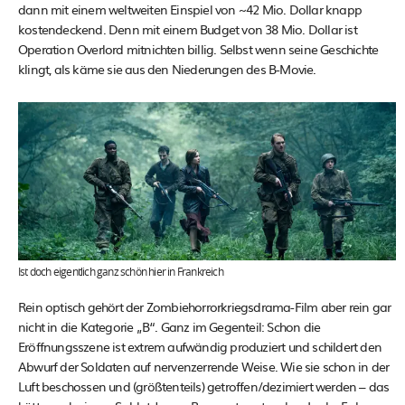
dann mit einem weltweiten Einspiel von ~42 Mio. Dollar knapp
kostendeckend. Denn mit einem Budget von 38 Mio. Dollar ist
Operation Overlord mitnichten billig. Selbst wenn seine Geschichte
klingt, als käme sie aus den Niederungen des B-Movie.
Ist doch eigentlich ganz schön hier in Frankreich
Rein optisch gehört der Zombiehorrorkriegsdrama-Film aber rein gar
nicht in die Kategorie „B“. Ganz im Gegenteil: Schon die
Eröffnungsszene ist extrem aufwändig produziert und schildert den
Abwurf der Soldaten auf nervenzerrende Weise. Wie sie schon in der
Luft beschossen und (größtenteils) getroffen/dezimiert werden – das