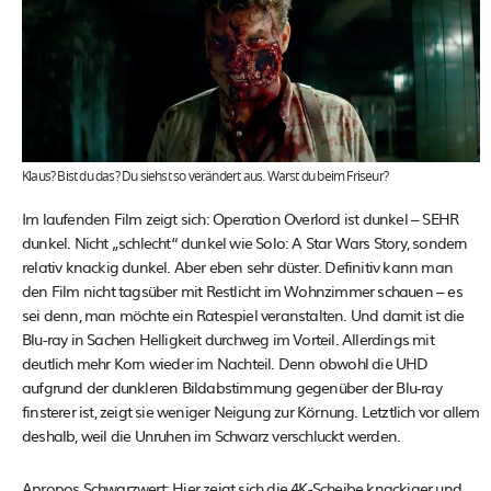
Klaus? Bist du das? Du siehst so verändert aus. Warst du beim Friseur?
Im laufenden Film zeigt sich: Operation Overlord ist dunkel – SEHR
dunkel. Nicht „schlecht“ dunkel wie Solo: A Star Wars Story, sondern
relativ knackig dunkel. Aber eben sehr düster. Definitiv kann man
den Film nicht tagsüber mit Restlicht im Wohnzimmer schauen – es
sei denn, man möchte ein Ratespiel veranstalten. Und damit ist die
Blu-ray in Sachen Helligkeit durchweg im Vorteil. Allerdings mit
deutlich mehr Korn wieder im Nachteil. Denn obwohl die UHD
aufgrund der dunkleren Bildabstimmung gegenüber der Blu-ray
finsterer ist, zeigt sie weniger Neigung zur Körnung. Letztlich vor allem
deshalb, weil die Unruhen im Schwarz verschluckt werden.
Apropos Schwarzwert: Hier zeigt sich die 4K-Scheibe knackiger und