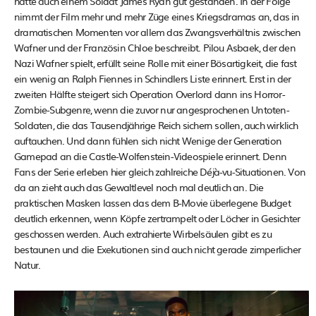
hätte auch einem Soldat James Ryan gut gestanden. In der Folge
nimmt der Film mehr und mehr Züge eines Kriegsdramas an, das in
dramatischen Momenten vor allem das Zwangsverhältnis zwischen
Wafner und der Französin Chloe beschreibt. Pilou Asbaek, der den
Nazi Wafner spielt, erfüllt seine Rolle mit einer Bösartigkeit, die fast
ein wenig an Ralph Fiennes in Schindlers Liste erinnert. Erst in der
zweiten Hälfte steigert sich Operation Overlord dann ins Horror-
Zombie-Subgenre, wenn die zuvor nur angesprochenen Untoten-
Soldaten, die das Tausendjährige Reich sichern sollen, auch wirklich
auftauchen. Und dann fühlen sich nicht Wenige der Generation
Gamepad an die Castle-Wolfenstein-Videospiele erinnert. Denn
Fans der Serie erleben hier gleich zahlreiche Déjà-vu-Situationen. Von
da an zieht auch das Gewaltlevel noch mal deutlich an. Die
praktischen Masken lassen das dem B-Movie überlegene Budget
deutlich erkennen, wenn Köpfe zertrampelt oder Löcher in Gesichter
geschossen werden. Auch extrahierte Wirbelsäulen gibt es zu
bestaunen und die Exekutionen sind auch nicht gerade zimperlicher
Natur.