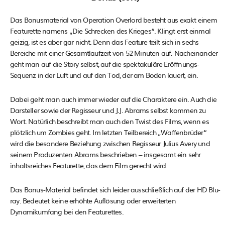
Das Bonusmaterial von Operation Overlord besteht aus exakt einem
Featurette namens „Die Schrecken des Krieges“. Klingt erst einmal
geizig, ist es aber gar nicht. Denn das Feature teilt sich in sechs
Bereiche mit einer Gesamtlaufzeit von 52 Minuten auf. Nacheinander
geht man auf die Story selbst, auf die spektakuläre Eröffnungs-
Sequenz in der Luft und auf den Tod, der am Boden lauert, ein.
Dabei geht man auch immer wieder auf die Charaktere ein. Auch die
Darsteller sowie der Regisseur und J.J. Abrams selbst kommen zu
Wort. Natürlich beschreibt man auch den Twist des Films, wenn es
plötzlich um Zombies geht. Im letzten Teilbereich „Waffenbrüder“
wird die besondere Beziehung zwischen Regisseur Julius Avery und
seinem Produzenten Abrams beschrieben – insgesamt ein sehr
inhaltsreiches Featurette, das dem Film gerecht wird.
Das Bonus-Material befindet sich leider ausschließlich auf der HD Blu-
ray. Bedeutet keine erhöhte Auflösung oder erweiterten
Dynamikumfang bei den Featurettes.