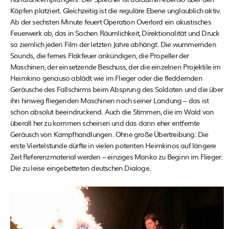
Köpfen platziert. Gleichzeitig ist die reguläre Ebene unglaublich aktiv.
Ab der sechsten Minute feuert Operation Overlord ein akustisches
Feuerwerk ab, das in Sachen Räumlichkeit, Direktionalität und Druck
so ziemlich jeden Film der letzten Jahre abhängt. Die wummernden
Sounds, die fernes Flakfeuer ankündigen, die Propeller der
Maschinen, der einsetzende Beschuss, der die einzelnen Projektile im
Heimkino genauso ablädt wie im Flieger oder die fleddernden
Geräusche des Fallschirms beim Absprung des Soldaten und die über
ihn hinweg fliegenden Maschinen nach seiner Landung – das ist
schon absolut beeindruckend. Auch die Stimmen, die im Wald von
überall her zu kommen scheinen und das dann eher entfernte
Geräusch von Kampfhandlungen. Ohne große Übertreibung: Die
erste Viertelstunde dürfte in vielen potenten Heimkinos auf längere
Zeit Referenzmaterial werden – einziges Manko zu Beginn im Flieger:
Die zu leise eingebetteten deutschen Dialoge.