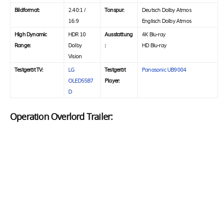
Bildformat:
2.40:1 /
Tonspur:
Deutsch Dolby Atmos
16:9
Englisch Dolby Atmos
High Dynamic
HDR 10
Ausstattung
4K Blu-ray
Range:
Dolby
:
HD Blu-ray
Vision
Testgerät TV:
LG
Testgerät
Panasonic UB9004
OLED55B7
Player:
D
Operation Overlord Trailer: