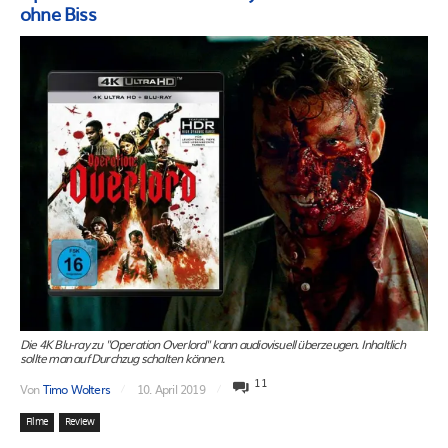
ohne Biss
Die 4K Blu-ray zu "Operation Overlord" kann audiovisuell überzeugen. Inhaltlich
sollte man auf Durchzug schalten können.
11
Von
Timo Wolters
10. April 2019
Filme
Review