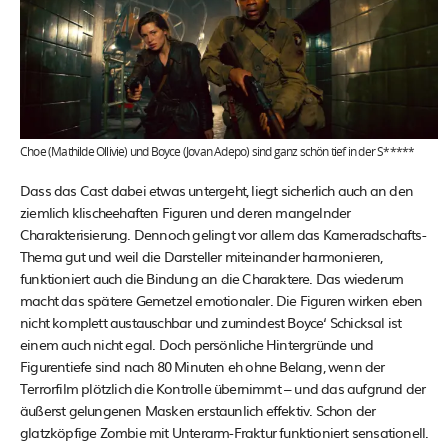
Choe (Mathilde Ollivie) und Boyce (Jovan Adepo) sind ganz schön tief in der S*****
Dass das Cast dabei etwas untergeht, liegt sicherlich auch an den
ziemlich klischeehaften Figuren und deren mangelnder
Charakterisierung. Dennoch gelingt vor allem das Kameradschafts-
Thema gut und weil die Darsteller miteinander harmonieren,
funktioniert auch die Bindung an die Charaktere. Das wiederum
macht das spätere Gemetzel emotionaler. Die Figuren wirken eben
nicht komplett austauschbar und zumindest Boyce‘ Schicksal ist
einem auch nicht egal. Doch persönliche Hintergründe und
Figurentiefe sind nach 80 Minuten eh ohne Belang, wenn der
Terrorfilm plötzlich die Kontrolle übernimmt – und das aufgrund der
äußerst gelungenen Masken erstaunlich effektiv. Schon der
glatzköpfige Zombie mit Unterarm-Fraktur funktioniert sensationell.