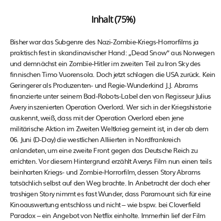
Inhalt (75%)
Bisher war das Subgenre des Nazi-Zombie-Kriegs-Horrorfilms ja
praktisch fest in skandinavischer Hand: „Dead Snow“ aus Norwegen
und demnächst ein Zombie-Hitler im zweiten Teil zu Iron Sky des
finnischen Timo Vuorensola. Doch jetzt schlagen die USA zurück. Kein
Geringerer als Produzenten- und Regie-Wunderkind J.J. Abrams
finanzierte unter seinem Bad-Robots-Label den von Regisseur Julius
Avery inszenierten Operation Overlord. Wer sich in der Kriegshistorie
auskennt, weiß, dass mit der Operation Overlord eben jene
militärische Aktion im Zweiten Weltkrieg gemeint ist, in der ab dem
06. Juni (D-Day) die westlichen Alliierten in Nordfrankreich
anlandeten, um eine zweite Front gegen das Deutsche Reich zu
errichten. Vor diesem Hintergrund erzählt Averys Film nun einen teils
beinharten Kriegs- und Zombie-Horrorfilm, dessen Story Abrams
tatsächlich selbst auf den Weg brachte. In Anbetracht der doch eher
trashigen Story nimmt es fast Wunder, dass Paramount sich für eine
Kinoauswertung entschloss und nicht – wie bspw. bei Cloverfield
Paradox – ein Angebot von Netflix einholte. Immerhin lief der Film