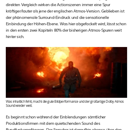
direkten Vergleich wirken die Actionszenen immer eine Spur
kräftiger/lauter als jene der englischen Atmos-Version. Geblieben ist
der phänomenale Surround-Eindruck und die sensationelle
Einbindung der Höhen-Ebene. Was hier abgefackelt wird, lässt schon
in den ersten zwei Kapiteln 80% der bisherigen Atmos-Spuren weit
hinter sich.
Was inhaltlich fehlt, macht die gute Bildperformance und der großartige Dolby Atmos
Sound wieder wett.
Es beginnt schon während der Einblendungen sämtlicher
Produktionsfirmen mit dem quietschenden Sound des
Rundfunkempfängers. Der Sprecher ist daraufhin ebenso über den