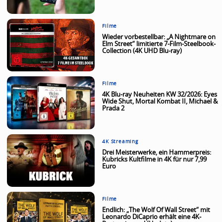
Filme
Wieder vorbestellbar: „A Nightmare on
Elm Street“ limitierte 7-Film-Steelbook-
Collection (4K UHD Blu-ray)
Filme
4K Blu-ray Neuheiten KW 32/2026: Eyes
Wide Shut, Mortal Kombat II, Michael &
Prada 2
4K Streaming
Drei Meisterwerke, ein Hammerpreis:
Kubricks Kultfilme in 4K für nur 7,99
Euro
Filme
Endlich: „The Wolf Of Wall Street“ mit
Leonardo DiCaprio erhält eine 4K-