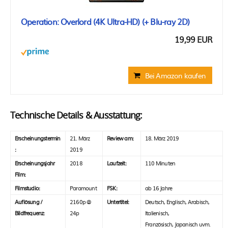
Operation: Overlord (4K Ultra-HD) (+ Blu-ray 2D)
19,99 EUR
Bei Amazon kaufen
Technische Details & Ausstattung:
Erscheinungstermin
21. März
Review am:
18. März 2019
:
2019
Erscheinungsjahr
2018
Laufzeit:
110 Minuten
Film:
Filmstudio:
Paramount
FSK:
ab 16 Jahre
Auflösung /
2160p @
Untertitel:
Deutsch, Englisch, Arabisch,
Bildfrequenz:
24p
Italienisch,
Französisch, Japanisch uvm.