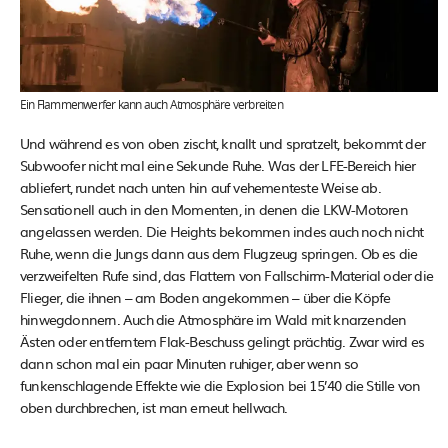
Ein Flammenwerfer kann auch Atmosphäre verbreiten
Und während es von oben zischt, knallt und spratzelt, bekommt der
Subwoofer nicht mal eine Sekunde Ruhe. Was der LFE-Bereich hier
abliefert, rundet nach unten hin auf vehementeste Weise ab.
Sensationell auch in den Momenten, in denen die LKW-Motoren
angelassen werden. Die Heights bekommen indes auch noch nicht
Ruhe, wenn die Jungs dann aus dem Flugzeug springen. Ob es die
verzweifelten Rufe sind, das Flattern von Fallschirm-Material oder die
Flieger, die ihnen – am Boden angekommen – über die Köpfe
hinwegdonnern. Auch die Atmosphäre im Wald mit knarzenden
Ästen oder entferntem Flak-Beschuss gelingt prächtig. Zwar wird es
dann schon mal ein paar Minuten ruhiger, aber wenn so
funkenschlagende Effekte wie die Explosion bei 15’40 die Stille von
oben durchbrechen, ist man erneut hellwach.