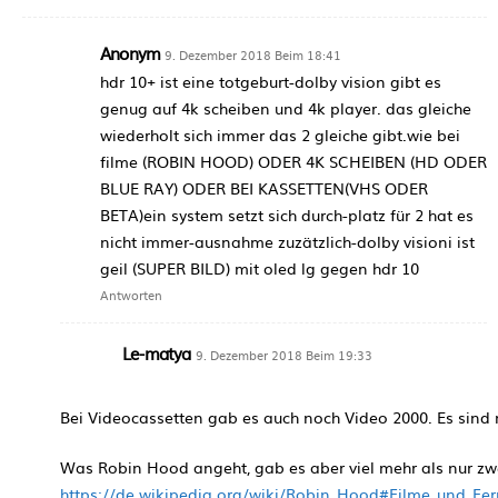
Anonym
9. Dezember 2018 Beim 18:41
hdr 10+ ist eine totgeburt-dolby vision gibt es
genug auf 4k scheiben und 4k player. das gleiche
wiederholt sich immer das 2 gleiche gibt.wie bei
filme (ROBIN HOOD) ODER 4K SCHEIBEN (HD ODER
BLUE RAY) ODER BEI KASSETTEN(VHS ODER
BETA)ein system setzt sich durch-platz für 2 hat es
nicht immer-ausnahme zuzätzlich-dolby visioni ist
geil (SUPER BILD) mit oled lg gegen hdr 10
Antworten
Le-matya
9. Dezember 2018 Beim 19:33
Bei Videocassetten gab es auch noch Video 2000. Es sind 
Was Robin Hood angeht, gab es aber viel mehr als nur zwe
https://de.wikipedia.org/wiki/Robin_Hood#Filme_und_Fer