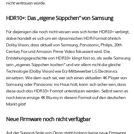
nicht vertrauen würde.
HDR10+: Das „eigene Süppchen“ von Samsung
Für diejenigen die noch nicht wissen was sich hinter HDR10+ verbirgt,
dabei handelt es sich um ein dynamischen HDR-Format ähnlich
Dolby Vision, dass aktuell von Samsung, Panasonic, Philips, 20th
Century Fox und Amazon Prime Video fokussiert wird. Die
Entstehungsgeschichte von HDR10+ klingt fast so, als wolle Samsung
sein „eigenes Süppchen kochen“ und vor allem nicht die gleiche
Technologie (Dolby Vision) wie Erz-Mitbewerber LG Electronics
einsetzen. Wie dem auch sei, wer sich einen aktuellen 4K Player von
Samsung oder Panasonic ins Haus holt, kann sich sicher sein, dass
diese auch das HDR10+ Format unterstüzen werden. Selbst wenn es
noch keine einzige 4K Blu-ray in diesem Format auf den deutschen
Markt gibt!
Neue Firmware noch nicht verfügbar
Auf der Support-Seite von Oppo steht bislang keine neue Firmware