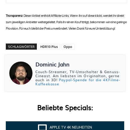
Transparenz:
Dieser Artikel enthält Affiliate-Links. Wenn ihr auf diese klickt, werdet ihr direkt
zum jeweiligen Anbieter weitergeleitet. Falls ihr einen Kauf tätigt, bekommen wir eine geringe
Provision. Für euch bleibt der Preis unverändert. Vielen Dank für eure Unterstützung!
SCHLAGWÖRTER
HDR10 Plus
Oppo
Dominic Jahn
Couch-Streamer, TV-Umschalter & Genuss-
Cineast. Am liebsten im Originalton, gerne
auch in 3D!
Paypal-Spende für die 4KFilme-
Kaffeekasse
Beliebte Specials:
APPLE TV 4K NEUHEITEN