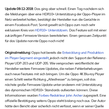
Update 08-12-2018:
Das ging aber schnell. Einen Tag nachdem sich
die Meldungen über eine HDR10+ Unterstützung der Oppo-Player im
Netz verbreitet hatten, bestätigt der Hersteller nun die Gerüchte in
einem Facebook-Post. Somit gesellt sich Oppo zum noch sehr
exklusiven Kreis von
HDR10+ Unterstützern
. Das Feature soll mit einer
zukünftigen Firmware-Version bereitstehen. Einen genauen Zeitpunkt
für das Update nannte Oppo noch nicht!
Originalmeldung:
Oppo hat bereits die
Entwicklung und Produktion
im Player-Segment eingestellt
, jedoch nicht den Support der Referenz-
Player UDP-203 und UDP-205. Wie versprochen veröffentlicht der
Hersteller weitere Firmware-Updates, die neben Fehlerbehebungen
auch neue Features mit sich bringen. Um die Oppo 4K Blu-ray Player
einen Schritt weiter Richtung „Allesfresser“ zu bringen, soll das
nächste große Firmware-Update unter anderem mit Unterstützung
des dynamischen HDR10+ Standards aufwarten können. Diese
Informationen wurden
Forbes-Redakteur John Archer
zugespielt. Eine
offizielle Bestätigung seitens Oppo steht bislang noch aus. Der Autor
hätte den Bericht aber sicherlich nicht verfasst, wenn er seiner Quelle