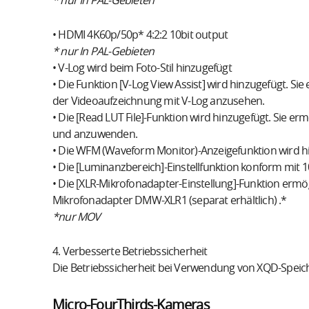
* nur In PAL-Gebieten
• HDMI 4K60p/50p* 4:2:2 10bit output
* nur In PAL-Gebieten
• V-Log wird beim Foto-Stil hinzugefügt
• Die Funktion [V-Log View Assist] wird hinzugefügt. Sie
der Videoaufzeichnung mit V-Log anzusehen.
• Die [Read LUT File]-Funktion wird hinzugefügt. Sie er
und anzuwenden.
• Die WFM (Waveform Monitor)-Anzeigefunktion wird h
• Die [Luminanzbereich]-Einstellfunktion konform mit 10
• Die [XLR-Mikrofonadapter-Einstellung]-Funktion er
Mikrofonadapter DMW-XLR1 (separat erhältlich) .*
*nur MOV
4. Verbesserte Betriebssicherheit
Die Betriebssicherheit bei Verwendung von XQD-Speic
Micro-FourThirds-Kameras