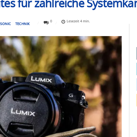
es für zahlreiche Systemkam
0
Lesezeit
4
min.
SONIC
TECHNIK