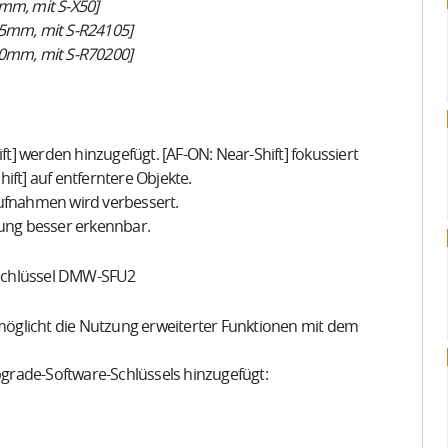
0mm, mit S-X50]
05mm, mit S-R24105]
00mm, mit S-R70200]
ft] werden hinzugefügt. [AF-ON: Near-Shift] fokussiert
ift] auf entferntere Objekte.
aufnahmen wird verbessert.
rung besser erkennbar.
-Schlüssel DMW-SFU2
rmöglicht die Nutzung erweiterter Funktionen mit dem
grade-Software-Schlüssels hinzugefügt: