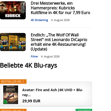
Drei Meisterwerke, ein
Hammerpreis: Kubricks
Kultfilme in 4K für nur 7,99 Euro
4K Streaming
4. August 2026
Endlich: „The Wolf Of Wall
Street“ mit Leonardo DiCaprio
erhält eine 4K-Restaurierung!
(Update)
Filme
4. August 2026
Beliebte 4K Blu-rays
BESTSELLER NR. 1
Avatar: Fire and Ash [4K UHD + Blu-
ray...
29,99 EUR
BESTSELLER NR. 2
ANGEBOT