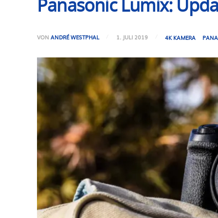
Panasonic Lumix: Updat
VON
ANDRÉ WESTPHAL
1. JULI 2019
4K KAMERA
PANA