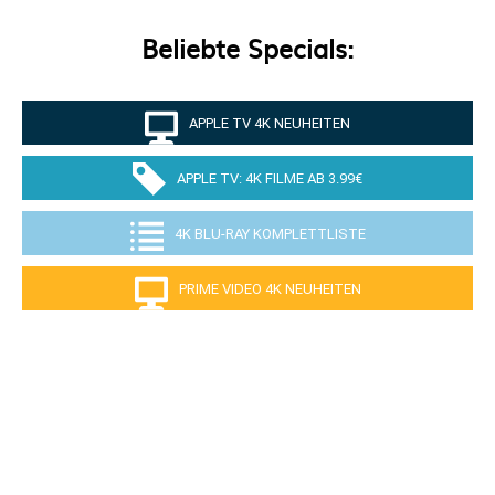
Beliebte Specials:
APPLE TV 4K NEUHEITEN
APPLE TV: 4K FILME AB 3.99€
4K BLU-RAY KOMPLETTLISTE
PRIME VIDEO 4K NEUHEITEN