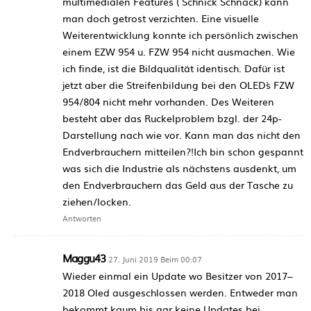
multimedialen Features ( Schnick Schnack) kann
man doch getrost verzichten. Eine visuelle
Weiterentwicklung konnte ich persönlich zwischen
einem EZW 954 u. FZW 954 nicht ausmachen. Wie
ich finde, ist die Bildqualität identisch. Dafür ist
jetzt aber die Streifenbildung bei den OLED`s FZW
954/804 nicht mehr vorhanden. Des Weiteren
besteht aber das Ruckelproblem bzgl. der 24p-
Darstellung nach wie vor. Kann man das nicht den
Endverbrauchern mitteilen?!Ich bin schon gespannt
was sich die Industrie als nächstens ausdenkt, um
den Endverbrauchern das Geld aus der Tasche zu
ziehen/locken.
Antworten
Maggu43
27. Juni 2019 Beim 00:07
Wieder einmal ein Update wo Besitzer von 2017–
2018 Oled ausgeschlossen werden. Entweder man
bekommt kaum bis gar keine Updates bei