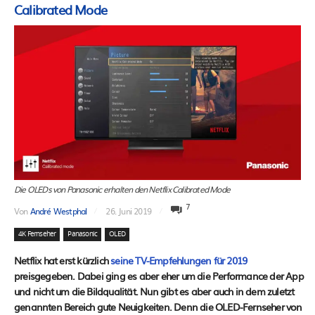
Calibrated Mode
Die OLEDs von Panasonic erhalten den Netflix Calibrated Mode
7
Von
André Westphal
26. Juni 2019
4K Fernseher
Panasonic
OLED
Netflix hat erst kürzlich
seine TV-Empfehlungen für 2019
preisgegeben. Dabei ging es aber eher um die Performance der App
und nicht um die Bildqualität. Nun gibt es aber auch in dem zuletzt
genannten Bereich gute Neuigkeiten. Denn die OLED-Fernseher von