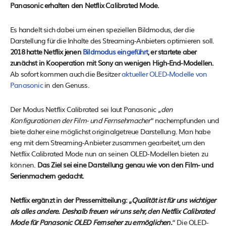
Panasonic erhalten den Netflix Calibrated Mode.
Es handelt sich dabei um einen speziellen Bildmodus, der die
Darstellung für die Inhalte des Streaming-Anbieters optimieren soll.
2018 hatte Netflix jenen
Bildmodus eingeführt
, er startete aber
zunächst in Kooperation mit Sony an wenigen High-End-Modellen.
Ab sofort kommen auch die Besitzer
aktueller OLED-Modelle von
Panasonic
in den Genuss.
Der Modus Netflix Calibrated sei laut Panasonic „
den
Konfigurationen der Film- und Fernsehmacher
“ nachempfunden und
biete daher eine möglichst originalgetreue Darstellung. Man habe
eng mit dem Streaming-Anbieter zusammen gearbeitet, um den
Netflix Calibrated Mode nun an seinen OLED-Modellen bieten zu
können.
Das Ziel sei eine Darstellung genau wie von den Film- und
Serienmachern gedacht.
Netflix ergänzt in der Pressemitteilung: „
Qualität ist für uns wichtiger
als alles andere. Deshalb freuen wir uns sehr, den Netflix Calibrated
Mode für Panasonic OLED Fernseher zu ermöglichen.
“ Die OLED-