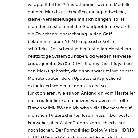
veräppelt fühlen?! Anstatt immer weitere Modelle
auf den Markt zu schmeißen, die irgendwelche(
kleine) Verbesserungen mit sich bringen, sollte
man doch erst einmal die Grundprobleme wie z.B.
die Zwischenbildberechnung in den Griff
bekommen, aber NEIN Hauptsache Kohle
schäffeln. Das scheint ja bei fast allen Herstellern
heutzutage System zu haben, da werden teilweise
unausgereifte Geräte ( TV`s, Blu-ray Disc-Player) auf
den Markt gebracht, die dann später-teilweise erst
Monate später- durch Updates entsprechend
aktualisiert werden u. dann es erst so
funktionieren, wie es von Anfang an vom Hersteller
nach außen hin kommuniziert worden ist?! Tolle
Firmenpolitik!!!Wenn ich schon die Überschrift auf
manchen TV-Zeitschriften lesen muss “ Der beste
Fernseher aller Zeiten“, dann kann ich echt nur
noch lachen. Der Formatkrieg Dolby Vision, HDR10
u. HDR10+ und 4K u. demnächst 8k ist doch alles