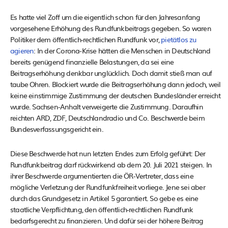
Es hatte viel Zoff um die eigentlich schon für den Jahresanfang
vorgesehene Erhöhung des Rundfunkbeitrags gegeben. So waren
Politiker dem öffentlich-rechtlichen Rundfunk vor,
pietätlos zu
agieren
: In der Corona-Krise hätten die Menschen in Deutschland
bereits genügend finanzielle Belastungen, da sei eine
Beitragserhöhung denkbar unglücklich. Doch damit stieß man auf
taube Ohren. Blockiert wurde die Beitragserhöhung dann jedoch, weil
keine einstimmige Zustimmung der deutschen Bundesländer erreicht
wurde. Sachsen-Anhalt verweigerte die Zustimmung. Daraufhin
reichten ARD, ZDF, Deutschlandradio und Co. Beschwerde beim
Bundesverfassungsgericht ein.
Diese Beschwerde hat nun letzten Endes zum Erfolg geführt: Der
Rundfunkbeitrag darf rückwirkend ab dem 20. Juli 2021 steigen. In
ihrer Beschwerde argumentierten die ÖR-Vertreter, dass eine
mögliche Verletzung der Rundfunkfreiheit vorliege. Jene sei aber
durch das Grundgesetz in Artikel 5 garantiert. So gebe es eine
staatliche Verpflichtung, den öffentlich-rechtlichen Rundfunk
bedarfsgerecht zu finanzieren. Und dafür sei der höhere Beitrag