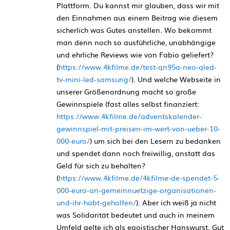
Plattform. Du kannst mir glauben, dass wir mit
den Einnahmen aus einem Beitrag wie diesem
sicherlich was Gutes anstellen. Wo bekommt
man denn noch so ausführliche, unabhängige
und ehrliche Reviews wie von Fabio geliefert?
(
https://www.4kfilme.de/test-qn95a-neo-qled-
tv-mini-led-samsung/
). Und welche Webseite in
unserer Größenordnung macht so große
Gewinnspiele (fast alles selbst finanziert:
https://www.4kfilme.de/adventskalender-
gewinnspiel-mit-preisen-im-wert-von-ueber-10-
000-euro/
) um sich bei den Lesern zu bedanken
und spendet dann noch freiwillig, anstatt das
Geld für sich zu behalten?
(
https://www.4kfilme.de/4kfilme-de-spendet-5-
000-euro-an-gemeinnuetzige-organisationen-
und-ihr-habt-geholfen/
). Aber ich weiß ja nicht
was Solidarität bedeutet und auch in meinem
Umfeld gelte ich als egoistischer Hanswurst. Gut