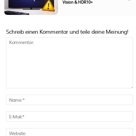
Vision & HDR10+
Schreib einen Kommentar und teile deine Meinung!
Kommentar:
N
E
M
W