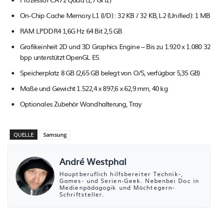
On-Chip Cache Memory L1 (I/D) : 32 KB / 32 KB, L2 (Unified): 1 MB
RAM LPDDR4 1,6G Hz 64 Bit 2,5 GB
Grafikeinheit 2D und 3D Graphics Engine – Bis zu 1.920 x 1.080 32
bpp unterstützt OpenGL ES
Speicherplatz 8 GB (2,65 GB belegt von O/S, verfügbar 5,35 GB)
Maße und Gewicht 1.522,4 x 897,6 x 62,9 mm, 40 kg
Optionales Zubehör Wandhalterung, Tray
QUELLE
Samsung
André Westphal
Hauptberuflich hilfsbereiter Technik-,
Games- und Serien-Geek. Nebenbei Doc in
Medienpädagogik und Möchtegern-
Schriftsteller.