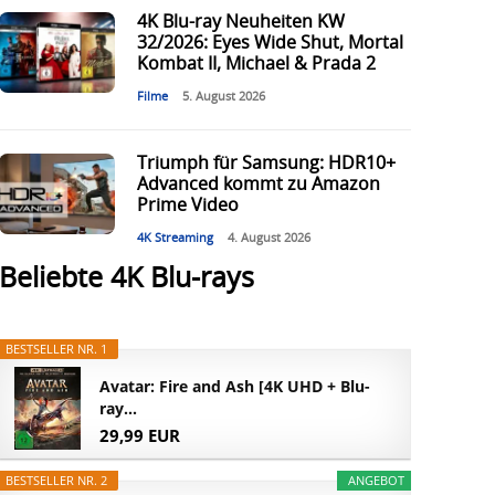
4K Blu-ray Neuheiten KW
32/2026: Eyes Wide Shut, Mortal
Kombat II, Michael & Prada 2
Filme
5. August 2026
Triumph für Samsung: HDR10+
Advanced kommt zu Amazon
Prime Video
4K Streaming
4. August 2026
Beliebte 4K Blu-rays
BESTSELLER NR. 1
Avatar: Fire and Ash [4K UHD + Blu-
ray...
29,99 EUR
BESTSELLER NR. 2
ANGEBOT