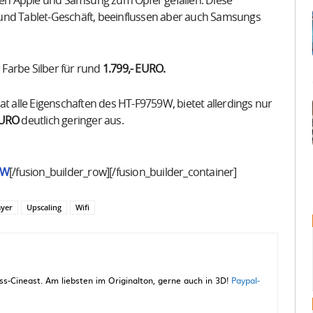
chen Apple und Samsung zum Opfer gefallen. Diese
 und Tablet-Geschäft, beeinflussen aber auch Samsungs
r Farbe Silber für rund
1.799,- EURO.
at alle Eigenschaften des HT-F9759W, bietet allerdings nur
EURO
deutlich geringer aus.
9W
[/fusion_builder_row][/fusion_builder_container]
ayer
Upscaling
Wifi
-Cineast. Am liebsten im Originalton, gerne auch in 3D!
Paypal-