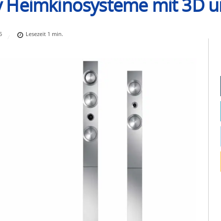
y Heimkinosysteme mit 3D u
5
Lesezeit
1
min.