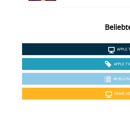
Beliebt
APPLE 
APPLE TV
4K BLU-R
PRIME V