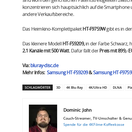
sind wohl den gerichtlichen Patentstreitigkeiten zwis
konzentrieren sich hauptsächlich auf die Smartphone
andere Verkaufsbereiche.
Das Heimkino-Komplettpaket
HT-F9759W
gibt es in de
Das kleinere Modell
HT-FS9209,
in der Farbe Schwarz, h
2.1 Kanäle mit 500 Watt
. Dafür fällt der
Preis mit 899,- 
Via:
bluray-disc.de
Mehr Infos:
Samsung HT-FS9209
&
Samsung HT-F975
SCHLAGWÖRTER
3D
4K Blu-Ray
4K/Ultra HD
DLNA
Pl
Dominic Jahn
Couch-Streamer, TV-Umschalter & Genuss
Spende für die 4KFilme-Kaffeekasse