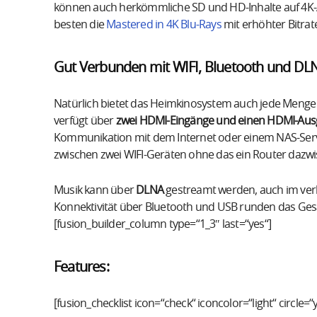
können auch herkömmliche SD und HD-Inhalte auf 4K-A
besten die
Mastered in 4K Blu-Rays
mit erhöhter Bitra
Gut Verbunden mit WIFI, Bluetooth und DL
Natürlich bietet das Heimkinosystem auch jede Menge
verfügt über
zwei HDMI-Eingänge und einen HDMI-Au
Kommunikation mit dem Internet oder einem NAS-Ser
zwischen zwei WIFI-Geräten ohne das ein Router dazw
Musik kann über
DLNA
gestreamt werden, auch im ver
Konnektivität über Bluetooth und USB runden das Ges
[fusion_builder_column type=“1_3″ last=“yes“]
Features:
[fusion_checklist icon=“check“ iconcolor=“light“ circle=“