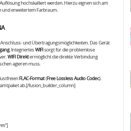
uflösung hochskalliert werden. Hierzu eignen sich am
te und erweitertem Farbraum.
NA
 Anschluss- und Übertragungsmöglichkeiten. Das Gerät
sgang
. Integriertes
WIFI
sorgt für die problemlose
ver.
WIFI Direkt
ermöglicht die direkte Verbindung
ischen agieren muss.
lustfreien
FLAC-Format
(
Free Lossless Audio Codec
).
amtpaket ab.[/fusion_builder_column]
yes“]