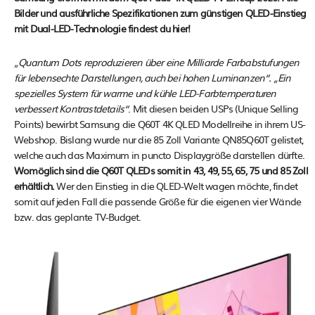
Bilder und ausführliche Spezifikationen zum günstigen QLED-Einstieg
mit Dual-LED-Technologie findest du hier!
„Quantum Dots reproduzieren über eine Milliarde Farbabstufungen
für lebensechte Darstellungen, auch bei hohen Luminanzen“. „Ein
spezielles System für warme und kühle LED-Farbtemperaturen
verbessert Kontrastdetails“
. Mit diesen beiden USPs (Unique Selling
Points) bewirbt Samsung die Q60T 4K QLED Modellreihe in ihrem US-
Webshop. Bislang wurde nur die 85 Zoll Variante QN85Q60T gelistet,
welche auch das Maximum in puncto Displaygröße darstellen dürfte.
Womöglich sind die Q60T QLEDs somit in 43, 49, 55, 65, 75 und 85 Zoll
erhältlich.
Wer den Einstieg in die QLED-Welt wagen möchte, findet
somit auf jeden Fall die passende Größe für die eigenen vier Wände
bzw. das geplante TV-Budget.