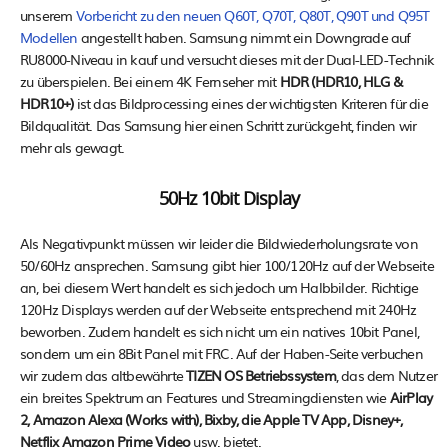
unserem
Vorbericht zu den neuen Q60T, Q70T, Q80T, Q90T und Q95T
Modellen
angestellt haben. Samsung nimmt ein Downgrade auf
RU8000-Niveau in kauf und versucht dieses mit der Dual-LED-Technik
zu überspielen. Bei einem 4K Fernseher mit
HDR (HDR10, HLG &
HDR10+)
ist das Bildprocessing eines der wichtigsten Kriteren für die
Bildqualität. Das Samsung hier einen Schritt zurückgeht, finden wir
mehr als gewagt.
50Hz 10bit Display
Als Negativpunkt müssen wir leider die Bildwiederholungsrate von
50/60Hz ansprechen. Samsung gibt hier 100/120Hz auf der Webseite
an, bei diesem Wert handelt es sich jedoch um Halbbilder. Richtige
120Hz Displays werden auf der Webseite entsprechend mit 240Hz
beworben. Zudem handelt es sich nicht um ein natives 10bit Panel,
sondern um ein 8Bit Panel mit FRC. Auf der Haben-Seite verbuchen
wir zudem das altbewährte
TIZEN OS Betriebssystem
, das dem Nutzer
ein breites Spektrum an Features und Streamingdiensten wie
AirPlay
2, Amazon Alexa (Works with), Bixby, die Apple TV App, Disney+,
Netflix Amazon Prime Video
usw. bietet.