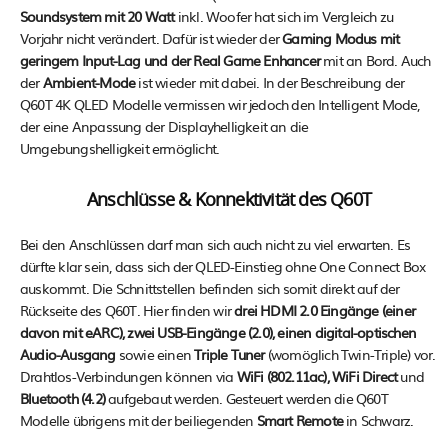
Soundsystem mit 20 Watt
inkl. Woofer hat sich im Vergleich zu
Vorjahr nicht verändert. Dafür ist wieder der
Gaming Modus mit
geringem Input-Lag und der Real Game Enhancer
mit an Bord. Auch
der
Ambient-Mode
ist wieder mit dabei. In der Beschreibung der
Q60T 4K QLED Modelle vermissen wir jedoch den Intelligent Mode,
der eine Anpassung der Displayhelligkeit an die
Umgebungshelligkeit ermöglicht.
Anschlüsse & Konnektivität des Q60T
Bei den Anschlüssen darf man sich auch nicht zu viel erwarten. Es
dürfte klar sein, dass sich der QLED-Einstieg ohne One Connect Box
auskommt. Die Schnittstellen befinden sich somit direkt auf der
Rückseite des Q60T. Hier finden wir
drei HDMI 2.0 Eingänge (einer
davon mit eARC), zwei USB-Eingänge (2.0), einen digital-optischen
Audio-Ausgang
sowie einen
Triple Tuner
(womöglich Twin-Triple) vor.
Drahtlos-Verbindungen können via
WiFi (802.11ac), WiFi Direct
und
Bluetooth (4.2)
aufgebaut werden. Gesteuert werden die Q60T
Modelle übrigens mit der beiliegenden
Smart Remote
in Schwarz.