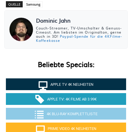
QUELLE
Samsung
Dominic Jahn
Couch-Streamer, TV-Umschalter & Genuss-
Cineast. Am liebsten im Originalton, gerne
auch in 3D!
Paypal-Spende für die 4KFilme-
Kaffeekasse
Beliebte Specials:
APPLE TV 4K NEUHEITEN
APPLE TV: 4K FILME AB 3.99€
4K BLU-RAY KOMPLETTLISTE
PRIME VIDEO 4K NEUHEITEN