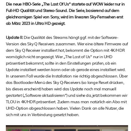
Die neue HBO-Serie „The Last Of Us“ startete auf WOW leider nur in
Full-HD Qualität und Stereo-Sound. Die Serie, basierend auf dem
gleichnamigen Spiel von Sony, wird im linearen Sky-Fernsehen erst
ab März 2023 in Ultra HD gezeigt.
Update II:
Die Qualität des Streams hängt ggf. mit der Software-
Version des Sky Q Receivers zusammen. Wer eine ältere Firmware auf
dem Sky Q Receiver installiert hat, bekommt die Option mit 4K/HDR
womöglich nicht angezeigt. Wer „The Last of Us“ nur in UHD
präsentiert bekommt, sollte in den Einstellungen prüfen, ob ein
Update installiert werden kann oder ob gerade eines installiert wird.
In unserem Fall wurde die Installation nie richtig abgeschlossen. Über
das Bootloader-Menü des Sky Q-Receivers (so lange Reset drücken,
bis dieses erscheint) haben wird das Update noch mal manuell
gestartet („Software aktualisieren“) und siehe da, jetzt bekommen wir
TLOU in 4K/HDR präsentiert. Zudem muss man natürlich ein Abo mit
UHD-Option abgeschlossen haben. Vielen Dank an alle Nutzer, die
sich mit uns in Verbindung gesetzt haben.