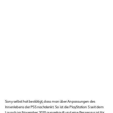
Sony selbst hat bestätigt, dass man über Anpassungen des
Innenlebens der PS5 nachdenkt. So ist die PlayStation 5 seit dem
Launch im November 2020 ausverkauft und eine Besserung ist für