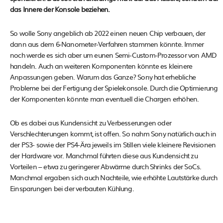
das Innere der Konsole beziehen.
So wolle Sony angeblich ab 2022 einen neuen Chip verbauen, der
dann aus dem 6-Nanometer-Verfahren stammen könnte. Immer
noch werde es sich aber um eunen Semi-Custom-Prozessor von AMD
handeln. Auch an weiteren Komponenten könnte es kleinere
Anpassungen geben. Warum das Ganze? Sony hat erhebliche
Probleme bei der Fertigung der Spielekonsole. Durch die Optimierung
der Komponenten könnte man eventuell die Chargen erhöhen.
Ob es dabei aus Kundensicht zu Verbesserungen oder
Verschlechterungen kommt, ist offen. So nahm Sony natürlich auch in
der PS3- sowie der PS4-Ära jeweils im Stillen viele kleinere Revisionen
der Hardware vor. Manchmal führten diese aus Kundensicht zu
Vorteilen – etwa zu geringerer Abwärme durch Shrinks der SoCs.
Manchmal ergaben sich auch Nachteile, wie erhöhte Lautstärke durch
Einsparungen bei der verbauten Kühlung.