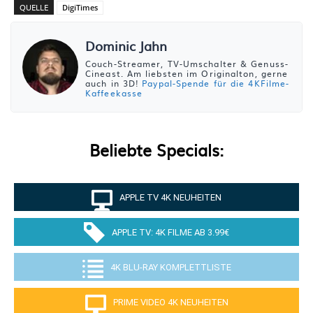
QUELLE
DigiTimes
Dominic Jahn
Couch-Streamer, TV-Umschalter & Genuss-
Cineast. Am liebsten im Originalton, gerne
auch in 3D!
Paypal-Spende für die 4KFilme-
Kaffeekasse
Beliebte Specials:
APPLE TV 4K NEUHEITEN
APPLE TV: 4K FILME AB 3.99€
4K BLU-RAY KOMPLETTLISTE
PRIME VIDEO 4K NEUHEITEN