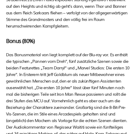
auf den Heights und richtig ab geht’s dann, wenn Thor und Banner
aus dem Reich Sarkaars fliehen – verfolgt von der allgegenwärtigen
Stimme des Grandmasters und den völlig frei im Raum
herumschwirrenden Kampfgleitern.
Bonus (80%)
Das Bonusmaterial von liegt komplett auf der Blu-ray vor. Es enthält
die typischen „Pannen vom Dreh“, fünf zusätzliche Szenen sowie die
beiden Featurettes „Team Darryl“ und „Marvel Studios: Die ersten 10
Jahre“. In Ersterem tritt Jeff Goldblum als neuer Mitbewohner eines
gewöhnlichen Menschen auf, den er als zukünftigen Assistenten
auserwählt hat. „Die ersten 10 Jahre“ lässt über fünf Minuten noch
mal die bisherigen Teile seit Iron Man Revue passieren und rollt die
drei Stufen des MCU auf. Vornehmlich geht es aber auch um die
Beziehung der Charaktere zueinander. Großartig sind die 8-Bit-Pre-
Vis-Szenen, die im Stile eines Arcadespiels gehalten sind und
(angeblich) den Machern als Vorlage für die echten Szenen dienten.
Der Audiokommentar von Regisseur Waititi sowie ein fünfteiliges
und 34-minütiges Making-of, das näher auf Hela, Korg, Sakaar und