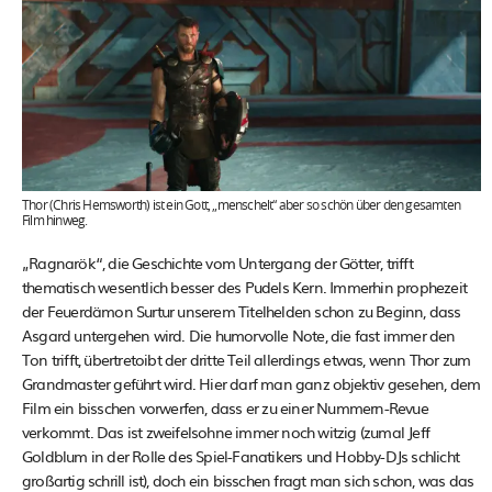
Thor (Chris Hemsworth) ist ein Gott, „menschelt“ aber so schön über den gesamten
Film hinweg.
„Ragnarök“, die Geschichte vom Untergang der Götter, trifft
thematisch wesentlich besser des Pudels Kern. Immerhin prophezeit
der Feuerdämon Surtur unserem Titelhelden schon zu Beginn, dass
Asgard untergehen wird. Die humorvolle Note, die fast immer den
Ton trifft, übertretoibt der dritte Teil allerdings etwas, wenn Thor zum
Grandmaster geführt wird. Hier darf man ganz objektiv gesehen, dem
Film ein bisschen vorwerfen, dass er zu einer Nummern-Revue
verkommt. Das ist zweifelsohne immer noch witzig (zumal Jeff
Goldblum in der Rolle des Spiel-Fanatikers und Hobby-DJs schlicht
großartig schrill ist), doch ein bisschen fragt man sich schon, was das