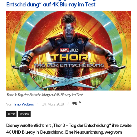
Entscheidung“ auf 4K Blu-ray im Test
Thor 3: Tag der Entscheidung auf 4K Blu-ray im Test
6
Von
Timo Wolters
14. März 2018
Filme
Review
Disney veröffentlicht mit „Thor 3 – Tag der Entscheidung“ ihre zweite
4K UHD Blu-ray in Deutschland. Eine Neuausrichtung, weg vom