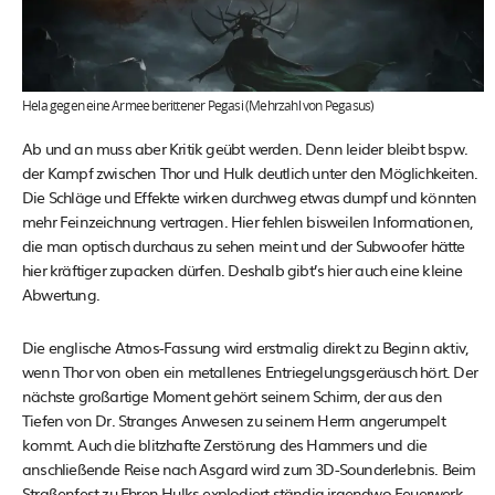
Hela gegen eine Armee berittener Pegasi (Mehrzahl von Pegasus)
Ab und an muss aber Kritik geübt werden. Denn leider bleibt bspw.
der Kampf zwischen Thor und Hulk deutlich unter den Möglichkeiten.
Die Schläge und Effekte wirken durchweg etwas dumpf und könnten
mehr Feinzeichnung vertragen. Hier fehlen bisweilen Informationen,
die man optisch durchaus zu sehen meint und der Subwoofer hätte
hier kräftiger zupacken dürfen. Deshalb gibt’s hier auch eine kleine
Abwertung.
Die englische Atmos-Fassung wird erstmalig direkt zu Beginn aktiv,
wenn Thor von oben ein metallenes Entriegelungsgeräusch hört. Der
nächste großartige Moment gehört seinem Schirm, der aus den
Tiefen von Dr. Stranges Anwesen zu seinem Herrn angerumpelt
kommt. Auch die blitzhafte Zerstörung des Hammers und die
anschließende Reise nach Asgard wird zum 3D-Sounderlebnis. Beim
Straßenfest zu Ehren Hulks explodiert ständig irgendwo Feuerwerk