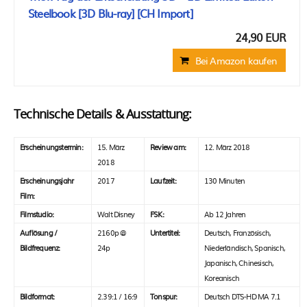
Steelbook [3D Blu-ray] [CH Import]
24,90 EUR
Bei Amazon kaufen
Technische Details & Ausstattung:
Erscheinungstermin:
15. März
Review am:
12. März 2018
2018
Erscheinungsjahr
2017
Laufzeit:
130 Minuten
Film:
Filmstudio:
Walt Disney
FSK:
Ab 12 Jahren
Auflösung /
2160p @
Untertitel:
Deutsch, Französisch,
Bildfrequenz:
24p
Niederländisch, Spanisch,
Japanisch, Chinesisch,
Koreanisch
Bildformat:
2.39:1 / 16:9
Tonspur:
Deutsch DTS-HD MA 7.1