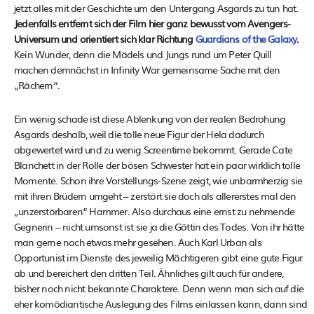
jetzt alles mit der Geschichte um den Untergang Asgards zu tun hat.
Jedenfalls entfernt sich der Film hier ganz bewusst vom Avengers-
Universum und orientiert sich klar Richtung
Guardians of the Galaxy
.
Kein Wunder, denn die Mädels und Jungs rund um Peter Quill
machen demnächst in Infinity War gemeinsame Sache mit den
„Rächern“.
Ein wenig schade ist diese Ablenkung von der realen Bedrohung
Asgards deshalb, weil die tolle neue Figur der Hela dadurch
abgewertet wird und zu wenig Screentime bekommt. Gerade Cate
Blanchett in der Rolle der bösen Schwester hat ein paar wirklich tolle
Momente. Schon ihre Vorstellungs-Szene zeigt, wie unbarmherzig sie
mit ihren Brüdern umgeht – zerstört sie doch als allererstes mal den
„unzerstörbaren“ Hammer. Also durchaus eine ernst zu nehmende
Gegnerin – nicht umsonst ist sie ja die Göttin des Todes. Von ihr hätte
man gerne noch etwas mehr gesehen. Auch Karl Urban als
Opportunist im Dienste des jeweilig Mächtigeren gibt eine gute Figur
ab und bereichert den dritten Teil. Ähnliches gilt auch für andere,
bisher noch nicht bekannte Charaktere. Denn wenn man sich auf die
eher komödiantische Auslegung des Films einlassen kann, dann sind