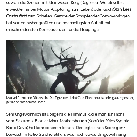
sowohl die Szenen mit Steinwesen Korg (Regisseur Waititi selbst
erweckte ihn per Motion-Capturing zum Leben) oder auch
Stan Lees
Gastauftritt
zum Schreien. Gerade der Schöpfer der Comic-Vorlagen
hat seinen bisher größten und nachhaltigsten Auftritt mit
einschneidenden Konsequenzen für die Hauptfigur.
Marvel-Film ohne Bösewicht. Die Figur der Hela (Cate Blanchett) ist sehr gut umgesetzt,
geht aber fast etwas unter
Sehr ungewöhnlich ist übrigens die Filmmusik, die man für Thor III
vom Elektronik-Pionier Mark Mothersbaugh (Kopf der 90ies Synthie-
Band Devo) hat komponieren lassen. Der legt seinen Score ganz
bewusst im Retro-Synthie-Stil an, was nach etwas Umgewöhnung