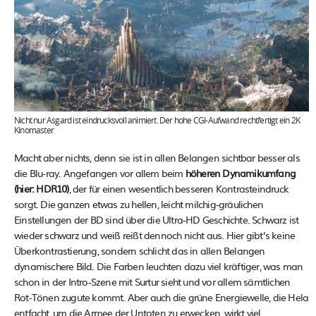
Nicht nur Asgard ist eindrucksvoll animiert. Der hohe CGI-Aufwand rechtfertigt ein 2K
Kinomaster
Macht aber nichts, denn sie ist in allen Belangen sichtbar besser als
die Blu-ray. Angefangen vor allem beim
höheren Dynamikumfang
(hier: HDR10)
, der für einen wesentlich besseren Kontrasteindruck
sorgt. Die ganzen etwas zu hellen, leicht milchig-gräulichen
Einstellungen der BD sind über die Ultra-HD Geschichte. Schwarz ist
wieder schwarz und weiß reißt dennoch nicht aus. Hier gibt’s keine
Überkontrastierung, sondern schlicht das in allen Belangen
dynamischere Bild. Die Farben leuchten dazu viel kräftiger, was man
schon in der Intro-Szene mit Surtur sieht und vor allem sämtlichen
Rot-Tönen zugute kommt. Aber auch die grüne Energiewelle, die Hela
entfacht, um die Armee der Untoten zu erwecken, wirkt viel