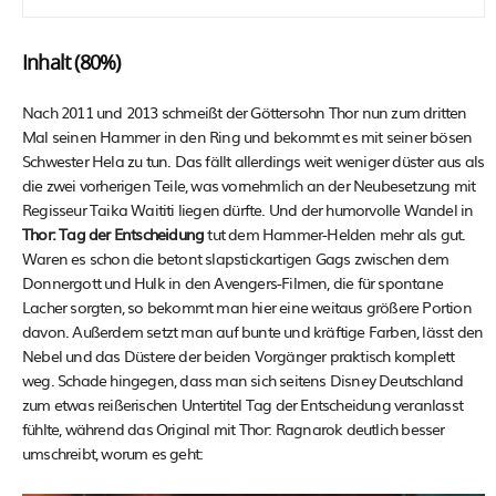
Inhalt (80%)
Nach 2011 und 2013 schmeißt der Göttersohn Thor nun zum dritten
Mal seinen Hammer in den Ring und bekommt es mit seiner bösen
Schwester Hela zu tun. Das fällt allerdings weit weniger düster aus als
die zwei vorherigen Teile, was vornehmlich an der Neubesetzung mit
Regisseur Taika Waititi liegen dürfte. Und der humorvolle Wandel in
Thor: Tag der Entscheidung
tut dem Hammer-Helden mehr als gut.
Waren es schon die betont slapstickartigen Gags zwischen dem
Donnergott und Hulk in den Avengers-Filmen, die für spontane
Lacher sorgten, so bekommt man hier eine weitaus größere Portion
davon. Außerdem setzt man auf bunte und kräftige Farben, lässt den
Nebel und das Düstere der beiden Vorgänger praktisch komplett
weg. Schade hingegen, dass man sich seitens Disney Deutschland
zum etwas reißerischen Untertitel Tag der Entscheidung veranlasst
fühlte, während das Original mit Thor: Ragnarok deutlich besser
umschreibt, worum es geht: