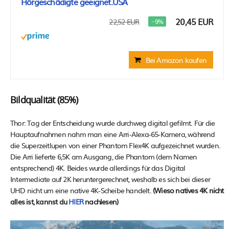
Hörgeschädigte geeignet.USA
20,45 EUR
22,52 EUR
−9%
Bei Amazon kaufen
Bildqualität (85%)
Thor: Tag der Entscheidung wurde durchweg digital gefilmt. Für die
Hauptaufnahmen nahm man eine Arri-Alexa-65-Kamera, während
die Superzeitlupen von einer Phantom Flex4K aufgezeichnet wurden.
Die Arri lieferte 6,5K am Ausgang, die Phantom (dem Namen
entsprechend) 4K. Beides wurde allerdings für das Digital
Intermediate auf 2K heruntergerechnet, weshalb es sich bei dieser
UHD nicht um eine native 4K-Scheibe handelt.
(Wieso natives 4K nicht
alles ist, kannst du
HIER
nachlesen)