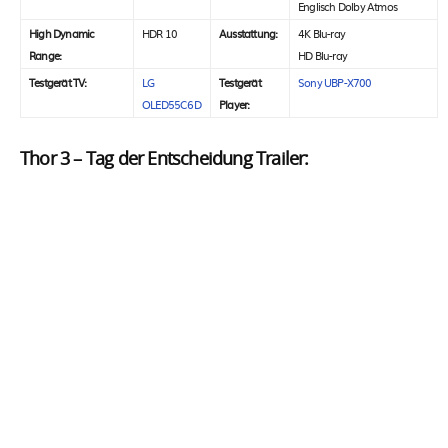
Englisch Dolby Atmos
High Dynamic
HDR 10
Ausstattung:
4K Blu-ray
Range:
HD Blu-ray
Testgerät TV:
LG
Testgerät
Sony UBP-X700
OLED55C6D
Player:
Thor 3 – Tag der Entscheidung Trailer: