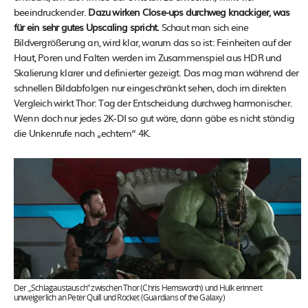
beeindruckender.
Dazu wirken Close-ups durchweg knackiger, was
für ein sehr gutes Upscaling spricht.
Schaut man sich eine
Bildvergrößerung an, wird klar, warum das so ist: Feinheiten auf der
Haut, Poren und Falten werden im Zusammenspiel aus HDR und
Skalierung klarer und definierter gezeigt. Das mag man während der
schnellen Bildabfolgen nur eingeschränkt sehen, doch im direkten
Vergleich wirkt Thor: Tag der Entscheidung durchweg harmonischer.
Wenn doch nur jedes 2K-DI so gut wäre, dann gäbe es nicht ständig
die Unkenrufe nach „echtem“ 4K.
Der „Schlagaustausch“ zwischen Thor (Chris Hemsworth) und Hulk erinnert
unweigerlich an Peter Quill und Rocket (Guardians of the Galaxy)