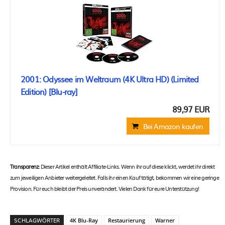
2001: Odyssee im Weltraum (4K Ultra HD) (Limited
Edition) [Blu-ray]
89,97 EUR
Bei Amazon kaufen
Transparenz:
Dieser Artikel enthält Affiliate-Links. Wenn ihr auf diese klickt, werdet ihr direkt
zum jeweiligen Anbieter weitergeleitet. Falls ihr einen Kauf tätigt, bekommen wir eine geringe
Provision. Für euch bleibt der Preis unverändert. Vielen Dank für eure Unterstützung!
SCHLAGWÖRTER
4K Blu-Ray
Restaurierung
Warner