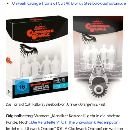
Uhrwerk Orange Titans of Cult 4K Blu-ray Steelbook auf saturn.de
Das Titans of Cult 4K Blu-ray Steelbook von „Uhrwerk Orange“ in 2. Pins!
Originalbeitrag:
Warners „Klassiker-Karussell“ geht in die nächste
Runde. Nach
„Die Verurteilten“ (OT: The Shawshank Redemption)
findet mit „Uhrwerk Orange“ (OT: A Clockwork Orange) ein weiterer