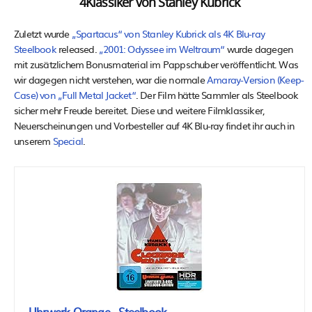
4Klassiker von Stanley Kubrick
Zuletzt wurde
„Spartacus“ von Stanley Kubrick als 4K Blu-ray
Steelbook
released.
„2001: Odyssee im Weltraum“
wurde dagegen
mit zusätzlichem Bonusmaterial im Pappschuber veröffentlicht. Was
wir dagegen nicht verstehen, war die normale
Amaray-Version (Keep-
Case) von „Full Metal Jacket“
. Der Film hätte Sammler als Steelbook
sicher mehr Freude bereitet. Diese und weitere Filmklassiker,
Neuerscheinungen und Vorbesteller auf 4K Blu-ray findet ihr auch in
unserem
Special
.
Uhrwerk Orange - Steelbook