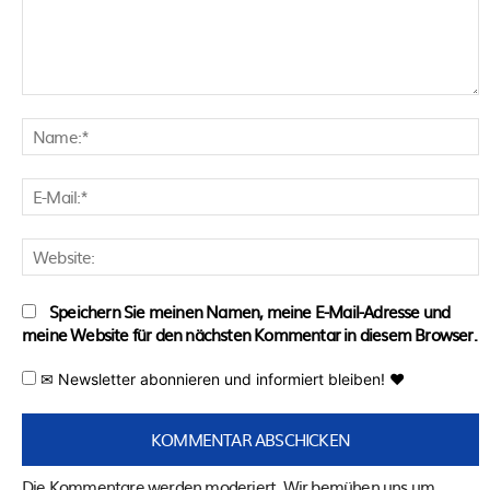
Kommentar:
N
E
M
W
Speichern Sie meinen Namen, meine E-Mail-Adresse und
meine Website für den nächsten Kommentar in diesem Browser.
✉ Newsletter abonnieren und informiert bleiben! ♥
Die Kommentare werden moderiert. Wir bemühen uns um