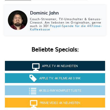
Dominic Jahn
Couch-Streamer, TV-Umschalter & Genuss-
Cineast. Am liebsten im Originalton, gerne
auch in 3D!
Paypal-Spende für die 4KFilme-
Kaffeekasse
Beliebte Specials:
APPLE TV 4K NEUHEITEN
APPLE TV: 4K FILME AB 3.99€
4K BLU-RAY KOMPLETTLISTE
PRIME VIDEO 4K NEUHEITEN