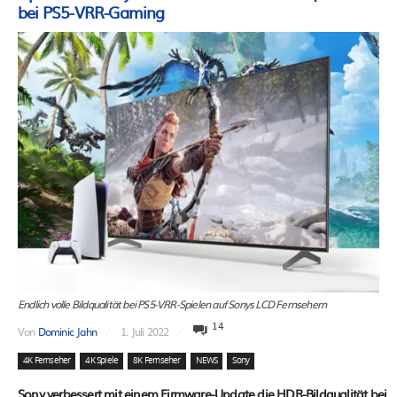
bei PS5-VRR-Gaming
Endlich volle Bildqualität bei PS5-VRR-Spielen auf Sonys LCD Fernsehern
14
Von
Dominic Jahn
1. Juli 2022
4K Fernseher
4K Spiele
8K Fernseher
NEWS
Sony
Sony verbessert mit einem Firmware-Update die HDR-Bildqualität bei