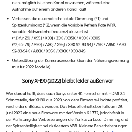
nicht möglich ist, einen Kanal anzusehen, während eine
Aufnahme auf einem anderen Kanal läuft
Verbessert die automatische lokale Dimmung (*1) und
Spitzenluminanz (*2), wenn die Variable Refresh Rate (VRR,
variable Bildwiederholfrequenz) aktiviert ist.
(*1) für Z9J / X95J / X90J / Z9K / X95K / X90K / X90S
(*2) für Z9J / A90J / A80J / X95J / X90-92-93-94J / Z9K / A95K / A90-
92-93-94K / A80K / X95K / X90K / X90-94S
Unterstützung der Kamerasensorfunktion der Näherungswarnung
(nur für 2022 Modelle)
Sony XH90 (2022) bleibt leider außen vor
Wer darauf hofft, dass auch Sonys erster 4K Fernseher mit HDMI 2.1-
Schnittstelle, der XH90 aus 2020, von dem Firmware-Update profitiert,
wird leider enttäuscht werden. Das Modell erhielt ebenfalls am 29.
Juni 2022 eine neue Firmware mit der Version 6.1772, jedoch fehlt in
der Auflistung der Verbesserungen die Punkte zu Local Dimming und
der Spitzenhelligkeit bei aktiviertem VRR. Kleinere Fehlerbehebungen
finden dennoch ihren Weg auf den XH90, welche ihr auf der
Sony