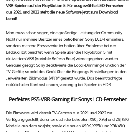
VRR-Spielen auf der PlayStation 5. Für ausgewählte LED-Fernseher
aus 2021 und 2022 steht die neue Software jetzt zum Download
bereit!
Man muss schon sagen, eine großartige Leistung der Community.
Nicht nur mehrere Besitzer eines betroffenen Sony LCD-Fernsehers,
sondern mehrere Pressevertreter hatten über Probleme bei der
Bildqualität berichtet, wenn Spiele über die PlayStation 5 mit
aktiviertem VRR (Variable Refresh Rate) wiedergegeben wurden.
Genauer gesagt, Sony deaktivierte die Local-Dimming-Funktion der
TV-Geräte, sobald das Gerät über die Eingangs-Einstellungen in den
„erweiterten Bildmodus (VRR)“ gesetzt wurde. Das beeinträchtigte
natürlich den Kontrast enorm, vorrangig bei Spielen in HDR.
Perfektes PS5-VRR-Gaming für Sonys LCD-Fernseher
Die Firmware wird derzeit TV-Geräten aus 2021 und 2022 zur
Verfügung gestellt, darunter auch die beliebten X90J, X95J und Z9J (8K)
Modelle aus dem Vorjahr, sowie die neuen X90K, X95K und X9K (8K)
Fernseher. Wer sich einen Sony OLED Fernseher gekauft hat, muss