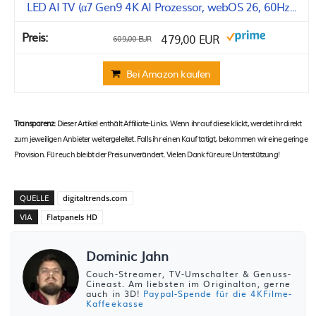
LED AI TV (α7 Gen9 4K AI Prozessor, webOS 26, 60Hz...
479,00 EUR
609,00 EUR
Bei Amazon kaufen
Transparenz:
Dieser Artikel enthält Affiliate-Links. Wenn ihr auf diese klickt, werdet ihr direkt
zum jeweiligen Anbieter weitergeleitet. Falls ihr einen Kauf tätigt, bekommen wir eine geringe
Provision. Für euch bleibt der Preis unverändert. Vielen Dank für eure Unterstützung!
QUELLE
digitaltrends.com
VIA
Flatpanels HD
Dominic Jahn
Couch-Streamer, TV-Umschalter & Genuss-
Cineast. Am liebsten im Originalton, gerne
auch in 3D!
Paypal-Spende für die 4KFilme-
Kaffeekasse