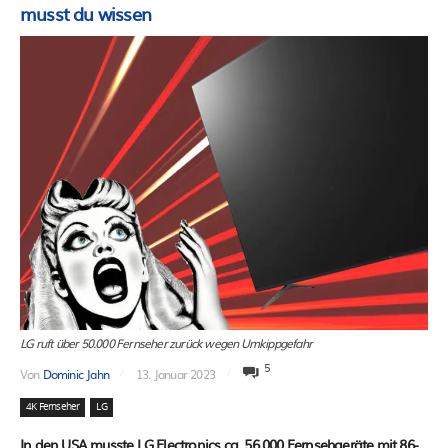
musst du wissen
LG ruft über 50.000 Fernseher zurück wegen Umkippgefahr
5
Von
Dominic Jahn
13. Januar 2023
4K Fernseher
LG
In den USA musste LG Electronics ca. 56.000 Fernsehgeräte mit 86-