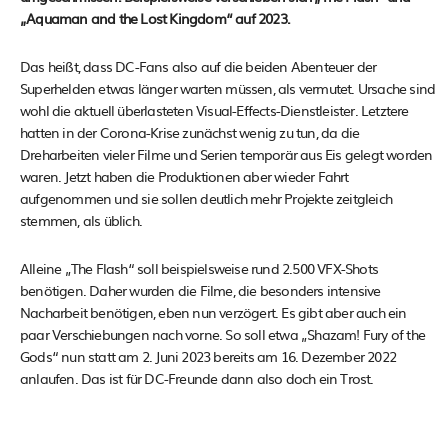
„Aquaman and the Lost Kingdom“ auf 2023.
Das heißt, dass DC-Fans also auf die beiden Abenteuer der
Superhelden etwas länger warten müssen, als vermutet. Ursache sind
wohl die aktuell überlasteten Visual-Effects-Dienstleister. Letztere
hatten in der Corona-Krise zunächst wenig zu tun, da die
Dreharbeiten vieler Filme und Serien temporär aus Eis gelegt worden
waren. Jetzt haben die Produktionen aber wieder Fahrt
aufgenommen und sie sollen deutlich mehr Projekte zeitgleich
stemmen, als üblich.
Alleine „The Flash“ soll beispielsweise rund 2.500 VFX-Shots
benötigen. Daher wurden die Filme, die besonders intensive
Nacharbeit benötigen, eben nun verzögert. Es gibt aber auch ein
paar Verschiebungen nach vorne. So soll etwa „Shazam! Fury of the
Gods“ nun statt am 2. Juni 2023 bereits am 16. Dezember 2022
anlaufen. Das ist für DC-Freunde dann also doch ein Trost.