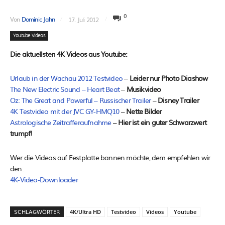
0
Von
Dominic Jahn
17. Juli 2012
Youtube Videos
Die aktuellsten 4K Videos aus Youtube:
Urlaub in der Wachau 2012 Testvideo
–
Leider nur Photo Diashow
The New Electric Sound – Heart Beat
–
Musikvideo
Oz: The Great and Powerful – Russischer Trailer
–
Disney Trailer
4K Testvideo mit der JVC GY-HMQ10
–
Nette Bilder
Astrologische Zeitrafferaufnahme
–
Hier ist ein guter Schwarzwert
trumpf!
Wer die Videos auf Festplatte bannen möchte, dem empfehlen wir
den:
4K-Video-Downloader
SCHLAGWÖRTER
4K/Ultra HD
Testvideo
Videos
Youtube