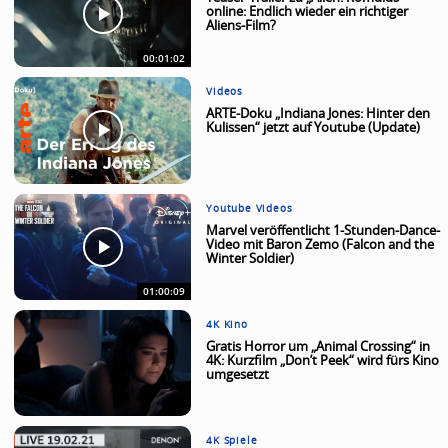
online: Endlich wieder ein richtiger
Aliens-Film?
00:01:02
Videos
ARTE-Doku „Indiana Jones: Hinter den
Kulissen“ jetzt auf Youtube (Update)
Youtube Videos
Marvel veröffentlicht 1-Stunden-Dance-
Video mit Baron Zemo (Falcon and the
Winter Soldier)
01:00:09
4K Kino
Gratis Horror um „Animal Crossing“ in
4K: Kurzfilm „Don’t Peek“ wird fürs Kino
umgesetzt
4K Spiele