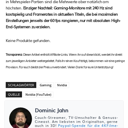
in Mehrspieler-Partien sind die Mehrwerte aber natürlich am
höchsten.
Einziger Nachteil: Gaming-Monitore mit 240 Hz sind
kostspielig und Framerates in aktuellen Titeln, die bei maximalen
Einstellungen jenseits der 60 fps rangieren, nur mit absoluten High-
End-Systemen zu erzielen.
Keine Produkte gefunden.
Transparenz:
Dieser Artikel enthält Affiliate-Links. Wenn ihr auf diese klickt, werdet ihr direkt
zum jeweiligen Anbieter weitergeleitet. Falls ihr einen Kauf tätigt, bekommen wir eine geringe
Provision. Für euch bleibt der Preis unverändert. Vielen Dank für eure Unterstützung!
SCHLAGWÖRTER
Gaming
Nvidia
QUELLE
Nvidia (YouTube)
Dominic Jahn
Couch-Streamer, TV-Umschalter & Genuss-
Cineast. Am liebsten im Originalton, gerne
auch in 3D!
Paypal-Spende für die 4KFilme-