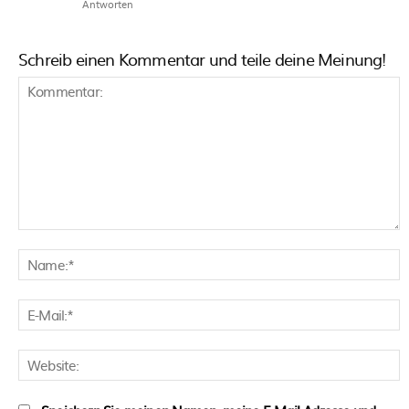
Antworten
Schreib einen Kommentar und teile deine Meinung!
Kommentar:
N
E
M
W