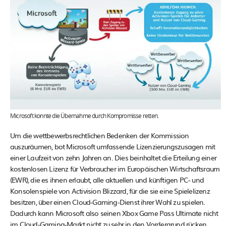
Microsoft konnte die Übernahme durch Kompromisse retten.
Um die wettbewerbsrechtlichen Bedenken der Kommission
auszuräumen, bot Microsoft umfassende Lizenzierungszusagen mit
einer Laufzeit von zehn Jahren an. Dies beinhaltet die Erteilung einer
kostenlosen Lizenz für Verbraucher im Europäischen Wirtschaftsraum
(EWR), die es ihnen erlaubt, alle aktuellen und künftigen PC- und
Konsolenspiele von Activision Blizzard, für die sie eine Spielelizenz
besitzen, über einen Cloud-Gaming-Dienst ihrer Wahl zu spielen.
Dadurch kann Microsoft also seinen Xbox Game Pass Ultimate nicht
im Cloud-Gaming-Markt nicht zu sehr in den Vordergrund rücken.