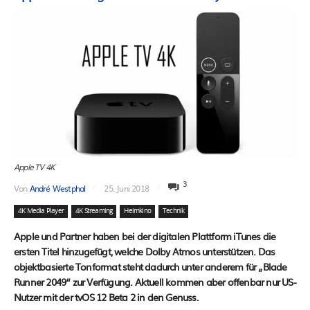
Apple TV 4K
3
Von
André Westphal
25. Juni 2018
4K Media Player
4K Streaming
Heimkino
Technik
Apple und Partner haben bei der digitalen Plattform iTunes die
ersten Titel hinzugefügt, welche Dolby Atmos unterstützen. Das
objektbasierte Tonformat steht dadurch unter anderem für „Blade
Runner 2049“ zur Verfügung. Aktuell kommen aber offenbar nur US-
Nutzer mit der tvOS 12 Beta 2 in den Genuss.