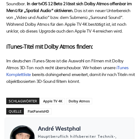
Soundbar.
In der tvOS 12 Beta 2 lässt sich Dolby Atmos offenbar im
Menü für „Spatial Audio“ aktivieren.
Das ist ein neuer Unterbereich
von „Video und Audio“ bzw. dem Submenü „Surround Sound“.
Während Dolby Atmos für den Apple TV 4K bestätigt ist, ist noch
unklar, ob dieses Upgrade auch den Apple TV 4 erreichen wird.
iTunes-Titel mit Dolby Atmos finden:
Im deutschen iTunes-Store ist die Auswahl an Filmen mit Dolby
Atmos 3D-Ton noch recht überschaubar. Wir haben unsere
iTunes
Komplettliste
bereits dahingehend erweitert, damit ihr nach Titeln mit
objektbasierten 3D-Sound filtern könnt.
SCHLAGWÖRTER
Apple TV 4K
Dolby Atmos
QUELLE
FlatPanelsHD
André Westphal
Hauptberuflich hilfsbereiter Technik-,