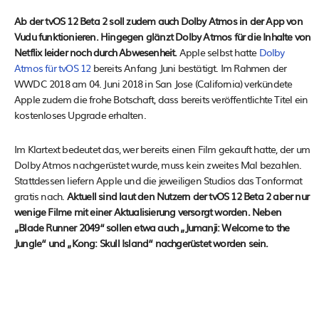
Ab der tvOS 12 Beta 2 soll zudem auch Dolby Atmos in der App von
Vudu funktionieren. Hingegen glänzt Dolby Atmos für die Inhalte von
Netflix leider noch durch Abwesenheit.
Apple selbst hatte
Dolby
Atmos für tvOS 12
bereits Anfang Juni bestätigt. Im Rahmen der
WWDC 2018 am 04. Juni 2018 in San Jose (California) verkündete
Apple zudem die frohe Botschaft, dass bereits veröffentlichte Titel ein
kostenloses Upgrade erhalten.
Im Klartext bedeutet das, wer bereits einen Film gekauft hatte, der um
Dolby Atmos nachgerüstet wurde, muss kein zweites Mal bezahlen.
Stattdessen liefern Apple und die jeweiligen Studios das Tonformat
gratis nach.
Aktuell sind laut den Nutzern der tvOS 12 Beta 2 aber nur
wenige Filme mit einer Aktualisierung versorgt worden. Neben
„Blade Runner 2049“ sollen etwa auch „Jumanji: Welcome to the
Jungle“ und „Kong: Skull Island“ nachgerüstet worden sein.