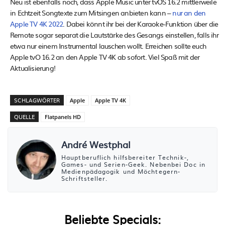
Neu ist ebenfalls noch, dass Apple Music unter tvOS 16.2 mittlerweile
in Echtzeit Songtexte zum Mitsingen anbieten kann –
nur an den
Apple TV 4K 2022
. Dabei könnt ihr bei der Karaoke-Funktion über die
Remote sogar separat die Lautstärke des Gesangs einstellen, falls ihr
etwa nur einem Instrumental lauschen wollt. Erreichen sollte euch
Apple tvO 16.2 an den Apple TV 4K ab sofort. Viel Spaß mit der
Aktualisierung!
SCHLAGWÖRTER
Apple
Apple TV 4K
QUELLE
Flatpanels HD
André Westphal
Hauptberuflich hilfsbereiter Technik-,
Games- und Serien-Geek. Nebenbei Doc in
Medienpädagogik und Möchtegern-
Schriftsteller.
Beliebte Specials: