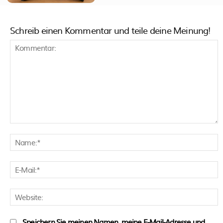
Schreib einen Kommentar und teile deine Meinung!
Kommentar:
N
E
M
W
Speichern Sie meinen Namen, meine E-Mail-Adresse und