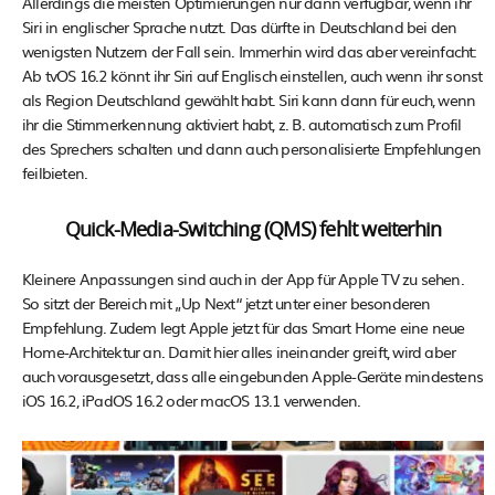
Allerdings die meisten Optimierungen nur dann verfügbar, wenn ihr
Siri in englischer Sprache nutzt. Das dürfte in Deutschland bei den
wenigsten Nutzern der Fall sein. Immerhin wird das aber vereinfacht:
Ab tvOS 16.2 könnt ihr Siri auf Englisch einstellen, auch wenn ihr sonst
als Region Deutschland gewählt habt. Siri kann dann für euch, wenn
ihr die Stimmerkennung aktiviert habt, z. B. automatisch zum Profil
des Sprechers schalten und dann auch personalisierte Empfehlungen
feilbieten.
Quick-Media-Switching (QMS) fehlt weiterhin
Kleinere Anpassungen sind auch in der App für Apple TV zu sehen.
So sitzt der Bereich mit „Up Next“ jetzt unter einer besonderen
Empfehlung. Zudem legt Apple jetzt für das Smart Home eine neue
Home-Architektur an. Damit hier alles ineinander greift, wird aber
auch vorausgesetzt, dass alle eingebunden Apple-Geräte mindestens
iOS 16.2, iPadOS 16.2 oder macOS 13.1 verwenden.