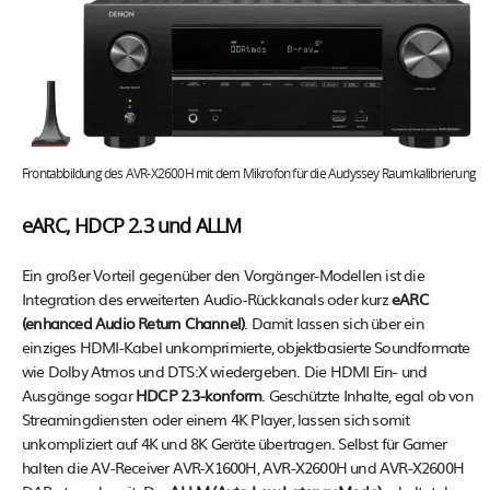
Frontabbildung des AVR-X2600H mit dem Mikrofon für die Audyssey Raumkalibrierung
eARC, HDCP 2.3 und ALLM
Ein großer Vorteil gegenüber den Vorgänger-Modellen ist die
Integration des erweiterten Audio-Rückkanals oder kurz
eARC
(enhanced Audio Return Channel)
. Damit lassen sich über ein
einziges HDMI-Kabel unkomprimierte, objektbasierte Soundformate
wie Dolby Atmos und DTS:X wiedergeben. Die HDMI Ein- und
Ausgänge sogar
HDCP 2.3-konform
. Geschützte Inhalte, egal ob von
Streamingdiensten oder einem 4K Player, lassen sich somit
unkompliziert auf 4K und 8K Geräte übertragen. Selbst für Gamer
halten die AV-Receiver AVR-X1600H, AVR-X2600H und AVR-X2600H