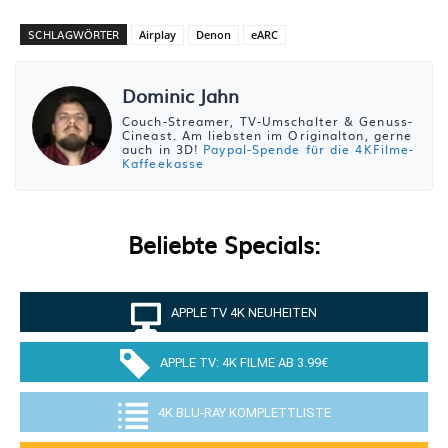
SCHLAGWÖRTER
Airplay
Denon
eARC
Dominic Jahn
Couch-Streamer, TV-Umschalter & Genuss-
Cineast. Am liebsten im Originalton, gerne
auch in 3D!
Paypal-Spende für die 4KFilme-
Kaffeekasse
Beliebte Specials:
APPLE TV 4K NEUHEITEN
APPLE TV: 4K FILME AB 3.99€
4K BLU-RAY KOMPLETTLISTE