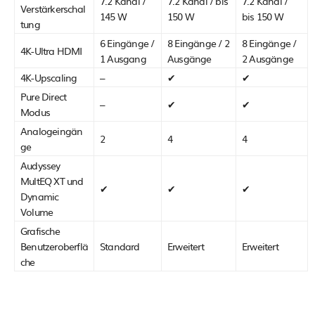
7.2 Kanal /
7.2 Kanal / bis
7.2 Kanal /
Verstärkerschal
145 W
150 W
bis 150 W
tung
6 Eingänge /
8 Eingänge / 2
8 Eingänge /
4K-Ultra HDMI
1 Ausgang
Ausgänge
2 Ausgänge
4K-Upscaling
–
✔
✔
Pure Direct
–
✔
✔
Modus
Analogeingän
2
4
4
ge
Audyssey
MultEQ XT und
✔
✔
✔
Dynamic
Volume
Grafische
Benutzeroberflä
Standard
Erweitert
Erweitert
che