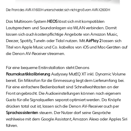
Die Front des AVR-X1600H unterscheidet sich nicht groß vom AVR-X2600H
Das Multiroom-System
HEOS
lässt sich mit kompatiblen
Lautsprechern und Soundanlagen via WLAN verbinden. Damit
lassen sich auch kostenpflichtige Angebote von Amazon Music,
Deezer, Spotify, TuneIn oder Tidal nutzen. Mit
AirPlay 2
lassen sich
Titel von Apple Music und Co. kabellos von iOS und Mac-Geräten auf
die Denon AV-Receiver streamen.
Für eine bequeme Erstinstallation steht Denons
Raumakustikkalibrierung
Audyssey MutEQ XT inkl. Dynamic Volume
bereit. Ein Mikrofon für die Einmessung liegt dem Lieferumfang bei.
Für eine einfachere Bedienbarkeit sind Schnellwahltasten an der
Front angebracht. Die Audioeinstellungen können nach eigenem
Gusto für alle Signalquellen separat optimiert werden. Da Knöpfe
drücken total out ist, lassen sich die Denon AV-Receiver auch per
Sprachassistenten
steuern. Der Nutzer darf seine Gespräche
wahlweise mit dem Google Assistant, Amazon Alexa oder Apples Siri
führen.