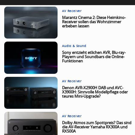
AV Receiver
Marantz Cinema 2: Diese Heimkino-
Receiver sollen das Wohnzimmer
erbeben lassen
Audio & Sound
Sony entzieht etlichen AVR, Blu-ray-
Playern und Soundbars die Online-
Funktionen
AV Receiver
Denon AVR-X2900H DAB und AVC-
X3900H: Sinnvolle Modellpflege oder
teures Mini-Upgrade?
AV Receiver
Dolby Atmos zum Spottpreis? Das sind
die AV-Receiver Yamaha RX300A und
RX500A