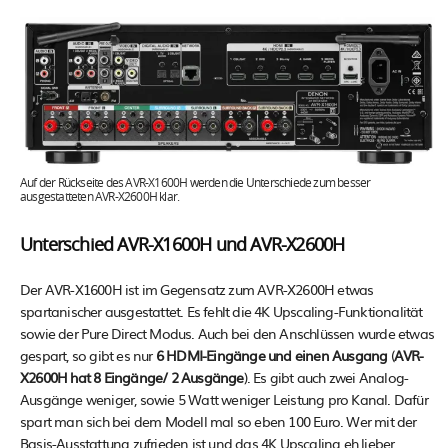
Auf der Rückseite des AVR-X1600H werden die Unterschiede zum besser
ausgestatteten AVR-X2600H klar.
Unterschied AVR-X1600H und AVR-X2600H
Der AVR-X1600H ist im Gegensatz zum AVR-X2600H etwas
spartanischer ausgestattet. Es fehlt die 4K Upscaling-Funktionalität
sowie der Pure Direct Modus. Auch bei den Anschlüssen wurde etwas
gespart, so gibt es nur
6 HDMI-Eingänge und einen Ausgang
(
AVR-
X2600H hat 8 Eingänge/ 2 Ausgänge
). Es gibt auch zwei Analog-
Ausgänge weniger, sowie 5 Watt weniger Leistung pro Kanal. Dafür
spart man sich bei dem Modell mal so eben 100 Euro. Wer mit der
Basis-Ausstattung zufrieden ist und das 4K Upscaling eh lieber