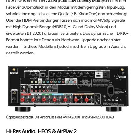
DAB etwas bereit. Der
ALLM (Auto Low Latency Mode)
schaltet den
Receiver automatisch in den Modus mit dem geringsten Input-Lag,
sobald eine angeschlossene Quelle (z.B. Xbox One) danach verlangt.
Über die HDMI-Verbindungen lassen sich maximal 4K/60p Signale
mit High Dynamic Range (HDR10, HLG und Dolby Vision) und
erweiterten BT.2020 Farbraum verarbeiten. Das dynamische HDR10+
Format könnte laut Denon via Hardware-Upgrade nachgerüstet
werden. Für diese Modelle ist jedoch noch kein Upgrade in Aussicht
gestellt worden.
Üppig ausgestattet. Die Anschlüsse des AVR-X2600H und AVR-X2600H DAB
Hi-Res Audio, HEOS & AirPlay 2