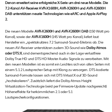
Denon erweitert seine erfolgreiche X-Serie um drei neue Modelle. Die
7.2-Kanal AV-Receiver AVR-X1600H, AVR-X2600H und AVR-X2600H
DAB unterstützen neuste Technologien wie eARC und Apple AirPlay
2.
Die neuen Modelle
AVR-X2600H und AVR-X2600H DAB
(150 Watt pro
Kanal), sowie der
AVR-X1600H
(145 Watt pro Kanal), liefert laut
Hersteller ein „spektakuläres 7.2 Surround-Sound-Erlebnis ab. Die
neuen AV-Receiver unterstützen zudem 3D-Sound wie
Dolby Atmos
oder DTS:X
, sind dementsprechend auch in der Lage verlustfreie
Dolby True HD und DTS HD Master Audio Signale zu verarbeiten. Mit
den neuen Modellen ist es somit ein Leichtes sich von allen Seiten mit
einem 5.1.2 Lautsprecher-Setup mit Klang zu versorgen. DTS-kodierte
Surround-Formate lassen sich mit DTS Virtual:X auf 3D-Sound
„hochskalieren“. Zusätzlich liefert die Dolby Atmos Height
Virtualization-Technologie (wird per Firmware-Update nachgereicht)
Höheneffekte für herkömmlichen 2.1 oder 5.1
Lautsprecherkonfigurationen.