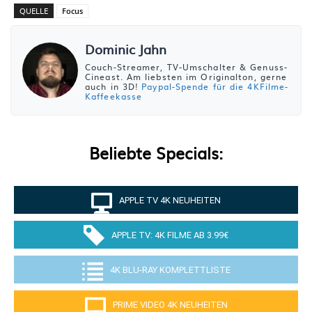
QUELLE
Focus
Dominic Jahn
Couch-Streamer, TV-Umschalter & Genuss-
Cineast. Am liebsten im Originalton, gerne
auch in 3D!
Paypal-Spende für die 4KFilme-
Kaffeekasse
Beliebte Specials:
APPLE TV 4K NEUHEITEN
APPLE TV: 4K FILME AB 3.99€
4K BLU-RAY KOMPLETTLISTE
PRIME VIDEO 4K NEUHEITEN