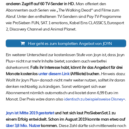
anderen Zugriff auf 60 TV-Sender in HD.
Man offeriert den
Abonnenten auch Serien wie „The Walking Dead“ und Filme zum
Abruf. Unter den enthaltenen TV-Sendern sind Pay-TV-Programme
wie ProSieben FUN, SAT.1 emotions, Kabel Eins CLASSICS, Eurosport
2, Discovery Channel und Animal Planet.
Hier geht es zum kompletten Angebot von JOYN
Ein weiterer Unterschied zur kostenlosen Stufe von Joyn ist, dass Joyn
Plus+ nicht nur mehr Inhalte bietet, sondern auch werbefrei
daherkommt.
Falls ihr Interesse habt, könnt ihr das Angebot für drei
Monate kostenlos
unter diesem Link
(Affiliate) buchen.
Hinweis dazu:
Wollt ihr Joyn Plus+ danach nicht mehr weiter nutzen, solltet ihr daran
denken rechtzeitig zu kündigen. Sonst verlängert sich euer
Abonnement nämlich automatisch und kostet dann 6,99 Euro im
Monat. Der Preis wäre dann also
identisch zu beispielsweise Disney+
.
Joyn ist Mitte 2019 gestartet
und hat sich laut ProSiebenSat.1 zu
einem Erfolg entwickelt. Schon im August 2019 konnte man etwa auf
über 3,8 Mio. Nutzer
kommen.
Diese Zahl dürfte sich mittlerweile noch