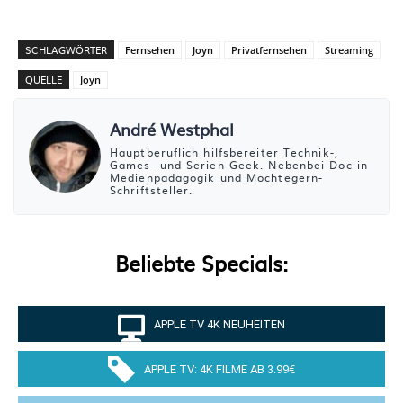
SCHLAGWÖRTER
Fernsehen
Joyn
Privatfernsehen
Streaming
QUELLE
Joyn
André Westphal
Hauptberuflich hilfsbereiter Technik-,
Games- und Serien-Geek. Nebenbei Doc in
Medienpädagogik und Möchtegern-
Schriftsteller.
Beliebte Specials:
APPLE TV 4K NEUHEITEN
APPLE TV: 4K FILME AB 3.99€