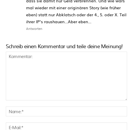
dass sie damit nur Geld verbrennen. Und wie wärs
mal wieder mit einer originären Story (wie früher
eben) statt nur Abklatsch oder der 4., 5. oder X. Teil
ihrer IP’s raushauen…Aber eben…
Antworten
Schreib einen Kommentar und teile deine Meinung!
Kommentar:
N
E