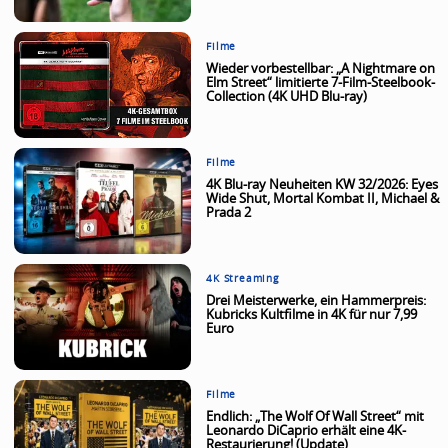
Filme
Wieder vorbestellbar: „A Nightmare on
Elm Street“ limitierte 7-Film-Steelbook-
Collection (4K UHD Blu-ray)
Filme
4K Blu-ray Neuheiten KW 32/2026: Eyes
Wide Shut, Mortal Kombat II, Michael &
Prada 2
4K Streaming
Drei Meisterwerke, ein Hammerpreis:
Kubricks Kultfilme in 4K für nur 7,99
Euro
Filme
Endlich: „The Wolf Of Wall Street“ mit
Leonardo DiCaprio erhält eine 4K-
Restaurierung! (Update)