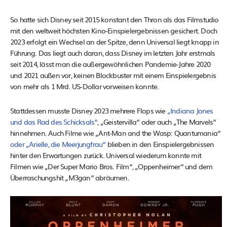
So hatte sich Disney seit 2015 konstant den Thron als das Filmstudio
mit den weltweit höchsten Kino-Einspielergebnissen gesichert. Doch
2023 erfolgt ein Wechsel an der Spitze, denn Universal liegt knapp in
Führung. Das liegt auch daran, dass Disney im letzten Jahr erstmals
seit 2014, lässt man die außergewöhnlichen Pandemie-Jahre 2020
und 2021 außen vor, keinen Blockbuster mit einem Einspielergebnis
von mehr als 1 Mrd. US-Dollar vorweisen konnte.
Stattdessen musste Disney 2023 mehrere Flops wie
„Indiana Jones
und das Rad des Schicksals“
, „Geistervilla“ oder auch „The Marvels“
hinnehmen. Auch Filme wie „Ant-Man and the Wasp: Quantumania“
oder „Arielle, die Meerjungfrau“
blieben in den Einspielergebnissen
hinter den Erwartungen zurück. Universal wiederum konnte mit
Filmen wie „Der Super Mario Bros. Film“, „Oppenheimer“ und dem
Überraschungshit „M3gan“ abräumen.