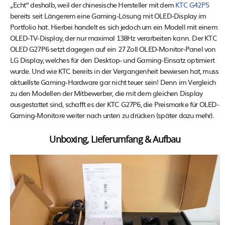
„Echt“ deshalb, weil der chinesische Hersteller mit dem
KTC G42P5
bereits seit Längerem eine Gaming-Lösung mit OLED-Display im
Portfolio hat. Hierbei handelt es sich jedoch um ein Modell mit einem
OLED-TV-Display, der nur maximal 138Hz verarbeiten kann. Der KTC
OLED G27P6 setzt dagegen auf ein 27 Zoll OLED-Monitor-Panel von
LG Display, welches für den Desktop- und Gaming-Einsatz optimiert
wurde. Und wie KTC bereits in der Vergangenheit bewiesen hat, muss
aktuellste Gaming-Hardware gar nicht teuer sein! Denn im Vergleich
zu den Modellen der Mitbewerber, die mit dem gleichen Display
ausgestattet sind, schafft es der KTC G27P6, die Preismarke für OLED-
Gaming-Monitore weiter nach unten zu drücken (später dazu mehr).
Unboxing, Lieferumfang & Aufbau