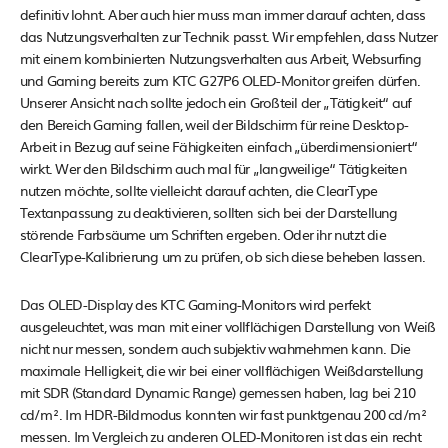
definitiv lohnt. Aber auch hier muss man immer darauf achten, dass
das Nutzungsverhalten zur Technik passt. Wir empfehlen, dass Nutzer
mit einem kombinierten Nutzungsverhalten aus Arbeit, Websurfing
und Gaming bereits zum KTC G27P6 OLED-Monitor greifen dürfen.
Unserer Ansicht nach sollte jedoch ein Großteil der „Tätigkeit“ auf
den Bereich Gaming fallen, weil der Bildschirm für reine Desktop-
Arbeit in Bezug auf seine Fähigkeiten einfach „überdimensioniert“
wirkt. Wer den Bildschirm auch mal für „langweilige“ Tätigkeiten
nutzen möchte, sollte vielleicht darauf achten, die ClearType
Textanpassung zu deaktivieren, sollten sich bei der Darstellung
störende Farbsäume um Schriften ergeben. Oder ihr nutzt die
ClearType-Kalibrierung um zu prüfen, ob sich diese beheben lassen.
Das OLED-Display des KTC Gaming-Monitors wird perfekt
ausgeleuchtet, was man mit einer vollflächigen Darstellung von Weiß
nicht nur messen, sondern auch subjektiv wahrnehmen kann. Die
maximale Helligkeit, die wir bei einer vollflächigen Weißdarstellung
mit SDR (Standard Dynamic Range) gemessen haben, lag bei 210
cd/m². Im HDR-Bildmodus konnten wir fast punktgenau 200 cd/m²
messen. Im Vergleich zu anderen OLED-Monitoren ist das ein recht