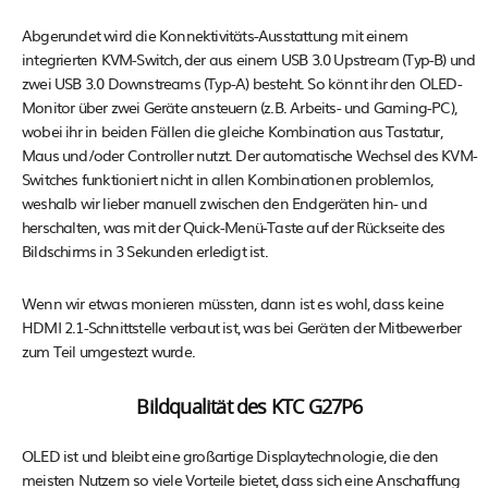
Abgerundet wird die Konnektivitäts-Ausstattung mit einem
integrierten KVM-Switch, der aus einem USB 3.0 Upstream (Typ-B) und
zwei USB 3.0 Downstreams (Typ-A) besteht. So könnt ihr den OLED-
Monitor über zwei Geräte ansteuern (z.B. Arbeits- und Gaming-PC),
wobei ihr in beiden Fällen die gleiche Kombination aus Tastatur,
Maus und/oder Controller nutzt. Der automatische Wechsel des KVM-
Switches funktioniert nicht in allen Kombinationen problemlos,
weshalb wir lieber manuell zwischen den Endgeräten hin- und
herschalten, was mit der Quick-Menü-Taste auf der Rückseite des
Bildschirms in 3 Sekunden erledigt ist.
Wenn wir etwas monieren müssten, dann ist es wohl, dass keine
HDMI 2.1-Schnittstelle verbaut ist, was bei Geräten der Mitbewerber
zum Teil umgestezt wurde.
Bildqualität des KTC G27P6
OLED ist und bleibt eine großartige Displaytechnologie, die den
meisten Nutzern so viele Vorteile bietet, dass sich eine Anschaffung