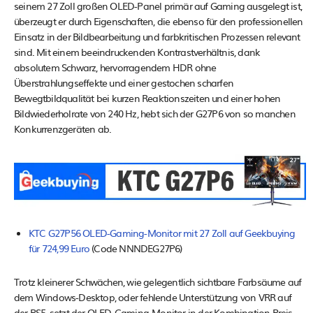
seinem 27 Zoll großen OLED-Panel primär auf Gaming ausgelegt ist,
überzeugt er durch Eigenschaften, die ebenso für den professionellen
Einsatz in der Bildbearbeitung und farbkritischen Prozessen relevant
sind. Mit einem beeindruckenden Kontrastverhältnis, dank
absolutem Schwarz, hervorragendem HDR ohne
Überstrahlungseffekte und einer gestochen scharfen
Bewegtbildqualität bei kurzen Reaktionszeiten und einer hohen
Bildwiederholrate von 240 Hz, hebt sich der G27P6 von so manchen
Konkurrenzgeräten ab.
KTC G27P56 OLED-Gaming-Monitor mit 27 Zoll auf Geekbuying
für 724,99 Euro
(Code NNNDEG27P6)
Trotz kleinerer Schwächen, wie gelegentlich sichtbare Farbsäume auf
dem Windows-Desktop, oder fehlende Unterstützung von VRR auf
der PS5, setzt der OLED-Gaming-Monitor in der Kombination Preis-