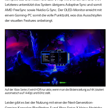
Letzteres unterstützt das System übrigens Adaptive Sync und somit
AMD FreeSync sowie Nvidia G-Sync. Der OLED-Monitor erreicht mit
einem Gaming-PC somit die volle Punktzahl, was das Ausschöpfen
der visuellen Features anbelangt.
Auf der Xbox Series X wird HDR nur aktiv, wenn man die Bildeinstellung auf 4K (skaliert
automatisch auf 1440p) und 60Hz stellt.
Leider gibt es bei der Nutzung mit einer der Next-Generation-
Gaming-Konsolen PlayStation 5 und Xbox Series X kleine Abstriche,