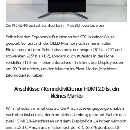
Der KTC G27P6 lässt sich auch hochkant im Pivot-Bildmodus betreiben
Selbst bei den Ergonomie-Funktionen hat KTC in keiner Weise
gespart. So lässt sich der OLED-Monitor nach seiner initialen
Platzierung auf dem Schreibtisch nicht nur neigen (-5° bis +20°) und
schwenken (-15° bis +15°), sondern auch stufenlos in der Höhe
verstellen (110 mm Höhenunterschied). Ihr könnt das Display zudem
um 90 Grad drehen, um den Monitor im Pivot-Modus (Hochkant-
Bildmodus) zu nutzen.
Anschlüsse / Konnektivität: nur HDMI 2.0 ist ein
kleines Manko
Wir sind schon einmal kurz auf die Anschlüsse eingegangen, haben
euch aber bisher nicht den kompletten Umfang genannt. Neben den
zwei HDMI 2.0-Anschlüssen und dem DisplayPort 1.4 haben wir noch
einen USB-C-Anschluss, mit dem sich der KTC G27P6 dank des DP-