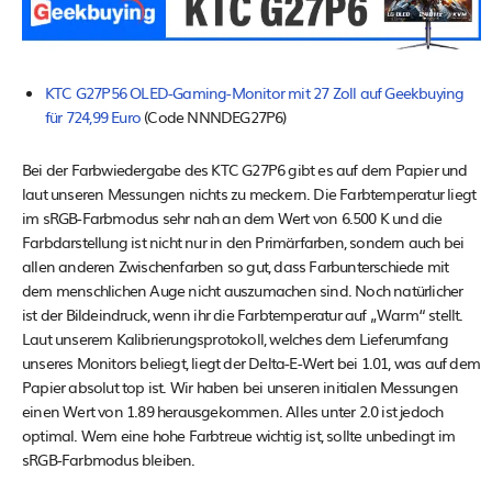
KTC G27P56 OLED-Gaming-Monitor mit 27 Zoll auf Geekbuying
für 724,99 Euro
(Code NNNDEG27P6)
Bei der Farbwiedergabe des KTC G27P6 gibt es auf dem Papier und
laut unseren Messungen nichts zu meckern. Die Farbtemperatur liegt
im sRGB-Farbmodus sehr nah an dem Wert von 6.500 K und die
Farbdarstellung ist nicht nur in den Primärfarben, sondern auch bei
allen anderen Zwischenfarben so gut, dass Farbunterschiede mit
dem menschlichen Auge nicht auszumachen sind. Noch natürlicher
ist der Bildeindruck, wenn ihr die Farbtemperatur auf „Warm“ stellt.
Laut unserem Kalibrierungsprotokoll, welches dem Lieferumfang
unseres Monitors beliegt, liegt der Delta-E-Wert bei 1.01, was auf dem
Papier absolut top ist. Wir haben bei unseren initialen Messungen
einen Wert von 1.89 herausgekommen. Alles unter 2.0 ist jedoch
optimal. Wem eine hohe Farbtreue wichtig ist, sollte unbedingt im
sRGB-Farbmodus bleiben.