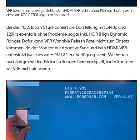
VRR bekommt man wegen fehlendem HDMI-VRR nicht auf der PS5 zum laufen, wenn
diese am KTC G27P6 angeschlossen wird
Bei der PlayStation 5 funktioniert die Darstellung mit 1440p und
120Hz ebenfalls ohne Probleme, sogar inkl. HDR (High Dynamic
Range). Dafür kann VRR (Variable Refresh Rate) nicht zum Einsatz
kommen, da der Monitor nur Adaptive Sync und kein HDMI-VRR
unterstützt (welches via HDMI 2.1 zur Verfügung steht). Wir haben
auch lange mit den Bildeinstellungen herumgespielt, leider konnten
wir VRR nicht aktivieren.