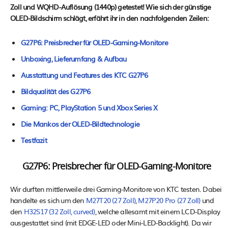
Zoll und WQHD-Auflösung (1440p) getestet! Wie sich der günstige
OLED-Bildschirm schlägt, erfährt ihr in den nachfolgenden Zeilen:
G27P6: Preisbrecher für OLED-Gaming-Monitore
Unboxing, Lieferumfang & Aufbau
Ausstattung und Features des KTC G27P6
Bildqualität des G27P6
Gaming: PC, PlayStation 5 und Xbox Series X
Die Mankos der OLED-Bildtechnologie
Testfazit
G27P6: Preisbrecher für OLED-Gaming-Monitore
Wir durften mittlerweile drei Gaming-Monitore von KTC testen. Dabei
handelte es sich um den
M27T20 (27 Zoll)
,
M27P20 Pro (27 Zoll)
und
den
H32S17 (32 Zoll, curved)
, welche allesamt mit einem LCD-Display
ausgestattet sind (mit EDGE-LED oder Mini-LED-Backlight). Da wir