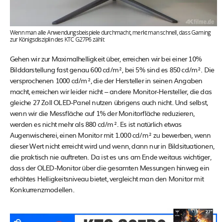
Wenn man alle Anwendungsbeispiele durchmacht, merkt man schnell, dass Gaming
zur Königsdisziplin des KTC G27P6 zählt
Gehen wir zur Maximalhelligkeit über, erreichen wir bei einer 10%
Bilddarstellung fast genau 600 cd/m², bei 5% sind es 850 cd/m². Die
versprochenen 1000 cd/m², die der Hersteller in seinen Angaben
macht, erreichen wir leider nicht – andere Monitor-Hersteller, die das
gleiche 27 Zoll OLED-Panel nutzen übrigens auch nicht. Und selbst,
wenn wir die Messfläche auf 1% der Monitorfläche reduzieren,
werden es nicht mehr als 880 cd/m². Es ist natürlich etwas
Augenwischerei, einen Monitor mit 1.000 cd/m² zu bewerben, wenn
dieser Wert nicht erreicht wird und wenn, dann nur in Bildsituationen,
die praktisch nie auftreten. Da ist es uns am Ende weitaus wichtiger,
dass der OLED-Monitor über die gesamten Messungen hinweg ein
erhöhtes Helligkeitsniveau bietet, vergleicht man den Monitor mit
Konkurrenzmodellen.