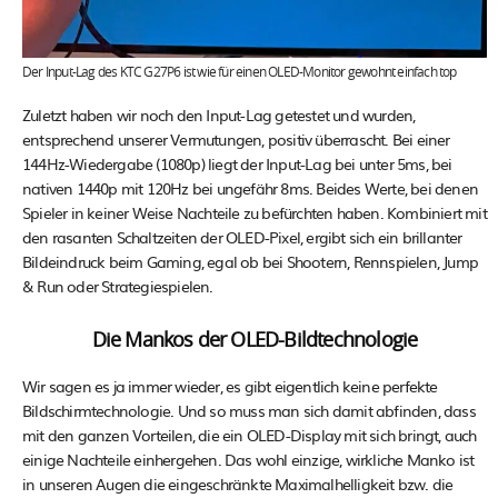
Der Input-Lag des KTC G27P6 ist wie für einen OLED-Monitor gewohnt einfach top
Zuletzt haben wir noch den Input-Lag getestet und wurden,
entsprechend unserer Vermutungen, positiv überrascht. Bei einer
144Hz-Wiedergabe (1080p) liegt der Input-Lag bei unter 5ms, bei
nativen 1440p mit 120Hz bei ungefähr 8ms. Beides Werte, bei denen
Spieler in keiner Weise Nachteile zu befürchten haben. Kombiniert mit
den rasanten Schaltzeiten der OLED-Pixel, ergibt sich ein brillanter
Bildeindruck beim Gaming, egal ob bei Shootern, Rennspielen, Jump
& Run oder Strategiespielen.
Die Mankos der OLED-Bildtechnologie
Wir sagen es ja immer wieder, es gibt eigentlich keine perfekte
Bildschirmtechnologie. Und so muss man sich damit abfinden, dass
mit den ganzen Vorteilen, die ein OLED-Display mit sich bringt, auch
einige Nachteile einhergehen. Das wohl einzige, wirkliche Manko ist
in unseren Augen die eingeschränkte Maximalhelligkeit bzw. die