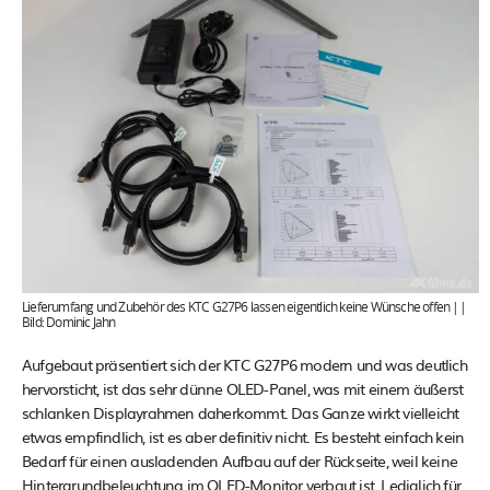
Lieferumfang und Zubehör des KTC G27P6 lassen eigentlich keine Wünsche offen ||
Bild: Dominic Jahn
Aufgebaut präsentiert sich der KTC G27P6 modern und was deutlich
hervorsticht, ist das sehr dünne OLED-Panel, was mit einem äußerst
schlanken Displayrahmen daherkommt. Das Ganze wirkt vielleicht
etwas empfindlich, ist es aber definitiv nicht. Es besteht einfach kein
Bedarf für einen ausladenden Aufbau auf der Rückseite, weil keine
Hintergrundbeleuchtung im OLED-Monitor verbaut ist. Lediglich für