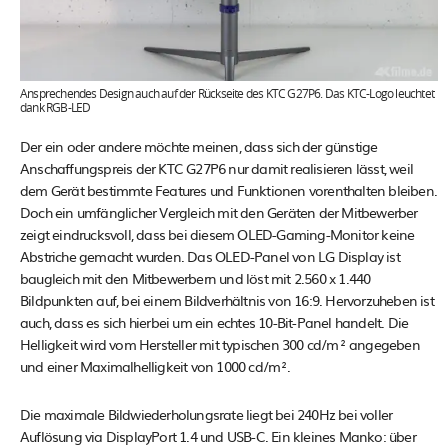
Ansprechendes Design auch auf der Rückseite des KTC G27P6. Das KTC-Logo leuchtet
dank RGB-LED
Der ein oder andere möchte meinen, dass sich der günstige
Anschaffungspreis der KTC G27P6 nur damit realisieren lässt, weil
dem Gerät bestimmte Features und Funktionen vorenthalten bleiben.
Doch ein umfänglicher Vergleich mit den Geräten der Mitbewerber
zeigt eindrucksvoll, dass bei diesem OLED-Gaming-Monitor keine
Abstriche gemacht wurden. Das OLED-Panel von LG Display ist
baugleich mit den Mitbewerbern und löst mit 2.560 x 1.440
Bildpunkten auf, bei einem Bildverhältnis von 16:9. Hervorzuheben ist
auch, dass es sich hierbei um ein echtes 10-Bit-Panel handelt. Die
Helligkeit wird vom Hersteller mit typischen 300 cd/m² angegeben
und einer Maximalhelligkeit von 1000 cd/m².
Die maximale Bildwiederholungsrate liegt bei 240Hz bei voller
Auflösung via DisplayPort 1.4 und USB-C. Ein kleines Manko: über