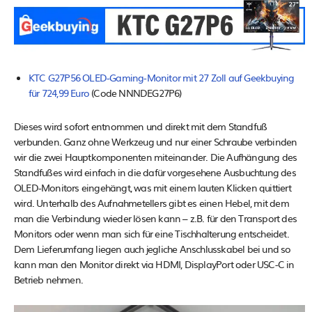
KTC G27P56 OLED-Gaming-Monitor mit 27 Zoll auf Geekbuying
für 724,99 Euro
(Code NNNDEG27P6)
Dieses wird sofort entnommen und direkt mit dem Standfuß
verbunden. Ganz ohne Werkzeug und nur einer Schraube verbinden
wir die zwei Hauptkomponenten miteinander. Die Aufhängung des
Standfußes wird einfach in die dafür vorgesehene Ausbuchtung des
OLED-Monitors eingehängt, was mit einem lauten Klicken quittiert
wird. Unterhalb des Aufnahmetellers gibt es einen Hebel, mit dem
man die Verbindung wieder lösen kann – z.B. für den Transport des
Monitors oder wenn man sich für eine Tischhalterung entscheidet.
Dem Lieferumfang liegen auch jegliche Anschlusskabel bei und so
kann man den Monitor direkt via HDMI, DisplayPort oder USC-C in
Betrieb nehmen.