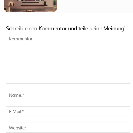
Schreib einen Kommentar und teile deine Meinung!
Kommentar:
N
E
M
W