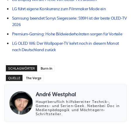
LG führt eigene Konkurrenz zum Filmmaker Mode ein
Samsung beendet Sonys Siegesserie: S99H ist der beste OLED-TV
2026
Premium-Gaming: Hohe Bildwiederholraten sorgen für Vorteile
LG OLED W6: Der Wallpaper-TV kehrt noch in diesem Monat
nach Deutschland zurück
SCHLAGWÖRTER
Burn-In
QUELLE
The Verge
André Westphal
Hauptberuflich hilfsbereiter Technik-,
Games- und Serien-Geek. Nebenbei Doc in
Medienpädagogik und Möchtegern-
Schriftsteller.