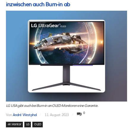
inzwischen auch Burn-in ab
LG USA gibt auch bei Burn-in an OLED-Monitoren eine Garantie.
0
Von
André Westphal
11. August 2023
4K Monitor
LG
OLED