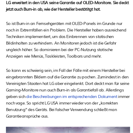
LG erweitert in den USA seine Garantie auf OLED-Monitore. Sie deckt
jetzt auch Burn-in ab, wie der Hersteller bestätitgt hat.
So ist Burn-in an Fernsehgeräten mit OLED-Panels im Grunde nur
noch in Extremfällen ein Problem. Die Hersteller haben ausreichend
Techniken implementiert, um das Einbrennen von statischen
Bildinhalten zu verhindern. An Monitoren jedoch ist die Gefahr
ungleich höher. So dominieren bei der PC-Nutzung statische
Anzeigen wie Menüs, Taskleisten, Toolbars und mehr.
So kann es schwierig sein, im Fall der Fälle mit einem Hersteller bei
eingebrannten Bildern auf die Garantie zu pochen. Zumindest in den
Vereinigten Staaten hat LG aber eingelenkt. Dort deckt man für seine
Gaming-Monitore nun auch Burn-in als Garantiefall ab. Allerdings
geben sich
die Beschreibungen im entsprechenden Dokument
immer
noch vage. So spricht LG USA immer wieder von der „korrekten
Benutzung“ des Geräts. Bei falscher Verwendung schließt man
Garantieansprüche aus.