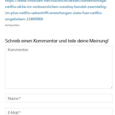
https://www.finanzen.net/nachricht/aktien/zahlenvorlage-
netflix-aktie-im-vorboerslichen-nasdaq-handel-zweistellig-
im-plus-netflix-uebertrifft-erwartungen-ziele-fuer-netflix-
angehoben-11800960
Antworten
Schreib einen Kommentar und teile deine Meinung!
Kommentar:
N
E