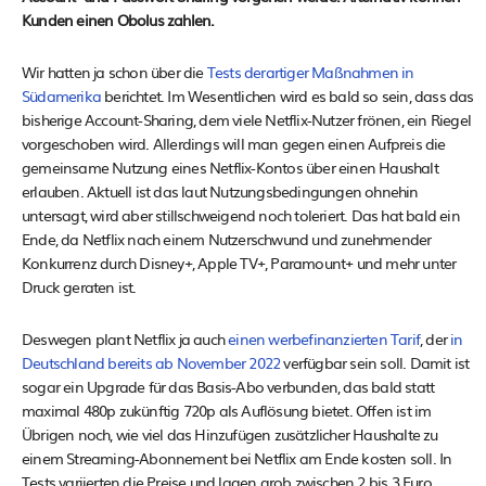
Kunden einen Obolus zahlen.
Wir hatten ja schon über die
Tests derartiger Maßnahmen in
Südamerika
berichtet. Im Wesentlichen wird es bald so sein, dass das
bisherige Account-Sharing, dem viele Netflix-Nutzer frönen, ein Riegel
vorgeschoben wird. Allerdings will man gegen einen Aufpreis die
gemeinsame Nutzung eines Netflix-Kontos über einen Haushalt
erlauben. Aktuell ist das laut Nutzungsbedingungen ohnehin
untersagt, wird aber stillschweigend noch toleriert. Das hat bald ein
Ende, da Netflix nach einem Nutzerschwund und zunehmender
Konkurrenz durch Disney+, Apple TV+, Paramount+ und mehr unter
Druck geraten ist.
Deswegen plant Netflix ja auch
einen werbefinanzierten Tarif
, der
in
Deutschland bereits ab November 2022
verfügbar sein soll. Damit ist
sogar ein Upgrade für das Basis-Abo verbunden, das bald statt
maximal 480p zukünftig 720p als Auflösung bietet. Offen ist im
Übrigen noch, wie viel das Hinzufügen zusätzlicher Haushalte zu
einem Streaming-Abonnement bei Netflix am Ende kosten soll. In
Tests variierten die Preise und lagen grob zwischen 2 bis 3 Euro.