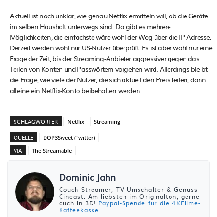
Aktuell ist noch unklar, wie genau Netflix ermitteln will, ob die Geräte
im selben Haushalt unterwegs sind. Da gibt es mehrere
Möglichkeiten, die einfachste wäre wohl der Weg über die IP-Adresse.
Derzeit werden wohl nur US-Nutzer überprüft. Es ist aber wohl nur eine
Frage der Zeit, bis der Streaming-Anbieter aggressiver gegen das
Teilen von Konten und Passwörtern vorgehen wird. Allerdings bleibt
die Frage, wie viele der Nutzer, die sich aktuell den Preis teilen, dann
alleine ein Netflix-Konto beibehalten werden.
SCHLAGWÖRTER
Netflix
Streaming
QUELLE
DOP3Sweet (Twitter)
VIA
The Streamable
Dominic Jahn
Couch-Streamer, TV-Umschalter & Genuss-
Cineast. Am liebsten im Originalton, gerne
auch in 3D!
Paypal-Spende für die 4KFilme-
Kaffeekasse