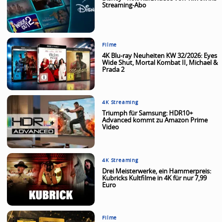
Streaming-Abo
Filme
4K Blu-ray Neuheiten KW 32/2026: Eyes
Wide Shut, Mortal Kombat II, Michael &
Prada 2
4K Streaming
Triumph für Samsung: HDR10+
Advanced kommt zu Amazon Prime
Video
4K Streaming
Drei Meisterwerke, ein Hammerpreis:
Kubricks Kultfilme in 4K für nur 7,99
Euro
Filme