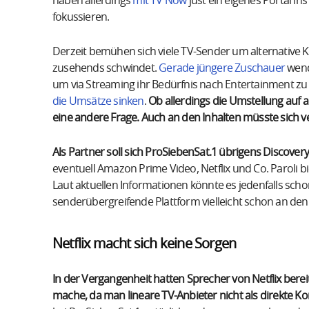
haben allerdings
mit TV Now
just ein eigenes Portal in
fokussieren.
Derzeit bemühen sich viele TV-Sender um alternative 
zusehends schwindet.
Gerade jüngere Zuschauer
wend
um via Streaming ihr Bedürfnis nach Entertainment zu
die Umsätze sinken
.
Ob allerdings die Umstellung auf an
eine andere Frage. Auch an den Inhalten müsste sich v
Als Partner soll sich ProSiebenSat.1 übrigens Discover
eventuell Amazon Prime Video, Netflix und Co. Paroli b
Laut aktuellen Informationen könnte es jedenfalls sc
senderübergreifende Plattform vielleicht schon an den
Netflix macht sich keine Sorgen
In der Vergangenheit hatten Sprecher von Netflix bere
mache, da man lineare TV-Anbieter nicht als direkte K