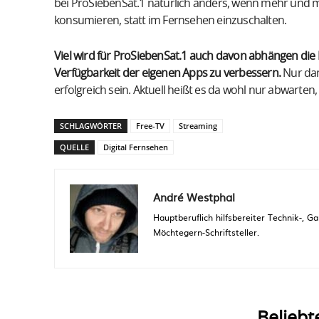
bei ProSiebenSat.1 natürlich anders, wenn mehr und me
konsumieren, statt im Fernsehen einzuschalten.
Viel wird für ProSiebenSat.1 auch davon abhängen die
Verfügbarkeit der eigenen Apps zu verbessern.
Nur dan
erfolgreich sein. Aktuell heißt es da wohl nur abwarte
SCHLAGWÖRTER
Free-TV
Streaming
QUELLE
Digital Fernsehen
André Westphal
Hauptberuflich hilfsbereiter Technik-,
Möchtegern-Schriftsteller.
Beliebt