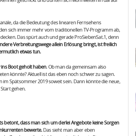
s Rennen geschickt und dürften sich wohl weiterhin darauf
Kanäle, da die Bedeutung des linearen Fernsehens
en sich immer mehr vom traditionellen TV-Programm ab,
 decken. Das spürt auch und gerade ProSiebenSat.1, denn
dere Verbreitungswege allein Erlösung bringt, ist freilich
ermutlich etwas tun.
y ins Boot geholt haben
. Ob man da gemeinsam also
ieten könnte? Aktuell ist das eben noch schwer zu sagen.
hon im Spätsommer 2019 soweit sein. Dann könnte die neue,
 Start gehen.
its betont, dass man sich um derlei Angebote keine Sorgen
onkurrenten bewerte.
Das sieht man aber eben