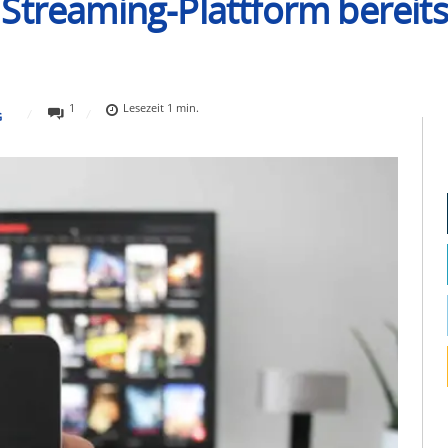
 Streaming-Plattform berei
1
Lesezeit
1
min.
G