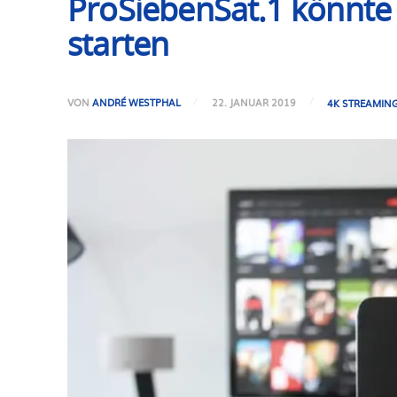
ProSiebenSat.1 könnte
starten
VON
ANDRÉ WESTPHAL
22. JANUAR 2019
4K STREAMIN