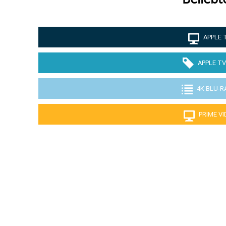
APPLE 
APPLE TV
4K BLU-R
PRIME V