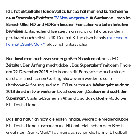
RTL hat aktuell alle Hände voll zu tun: So hat man erst kürzlich seine
neue Streaming-Plattform
TV Now vorgestellt
. Außerdem will man im
Bereich Ultra HD und HDR im linearen Fernsehen weiterhin Initiative
beweisen.
Entsprechend lizenziert man nicht nur Inhalte, sondern
produziert auch selbst in 4K. Das hat RTL ja etwa bereits
mit seinem
Format „Sankt Maik“
relativ früh unterstrichen.
Nun hievt man auch zwei seiner großen Showformate ins UHD-
Zeitalter. Den Anfang macht dabei „Das Supertalent“ mit dem Finale
am 22. Dezember 2018.
Hier können 4K-Fans, welche auch mit der
durchaus umstrittenen Casting-Show warm werden, also in
ultrahoher Auflösung und mit HDR reinschauen.
Weiter geht es dann
2019 direkt mit vier weiteren Liveshows von „Deutschland sucht den
Superstar“.
Casting-Dramen in 4K sind also das aktuelle Motto bei
RTL Deutschland.
Das sind natürlich nicht die ersten Inhalte, welche die Mediengruppe
RTL Deutschland Zuschauern in UHD anbietet. neben dem Bereits
erwähnten „Sankt Maik“ hat man auch schon die Formel 1, Fußball