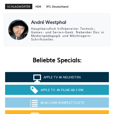
SCHLAGWÖRTER
HDR
RTL Deutschland
André Westphal
Hauptberuflich hilfsbereiter Technik-,
Games- und Serien-Geek. Nebenbei Doc in
Medienpädagogik und Möchtegern-
Schriftsteller.
Beliebte Specials:
APPLE TV 4K NEUHEITEN
APPLE TV: 4K FILME AB 3.99€
4K BLU-RAY KOMPLETTLISTE