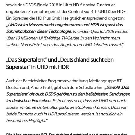
sowie das DSDS-Finale 2018 in Ultra HD für seine Zuschauer
angeboten. Zu empfangen ist der Content via RTL UHD über HD+.
Ein Sprecher der HD Plus GmbH zeigt sich entsprechend angetan:
„
UHD ist im Massenmarkt angekommen und HDR ist quasi das
Sahnehäubchen dieser Technologie.
Im ersten Quartal 2019 werden
über 10 Millionen UHD-fähige TV-Geräte in den Wohnzimmern
stehen. Nun wächst auch das Angebot an UHD-Inhalten rasant.
“
„Das Supertalent“ und „Deutschland sucht den
Superstar“ in UHD mit HDR
Auch der Bereichsleiter Programmverbreitung Mediengruppe RTL
Deutschland, Andre Prahl, gibt sich dem Selbstlob hin: „
Sowohl ‚Das
Supertalent‘ als auch DSDS gehören zu den beliebtesten Sendungen
im deutschen Fernsehen.
Es freut uns sehr, dass wir UHD nun noch
stärker im Genre Unterhaltungsshows etablieren können. Dass wir
beide Formate auch in HDR produzieren werden, ist natürlich ein
besonderes Highlight.
“
Die Mediengruppe RTL Deutschland setzt bei der Ausstrahlung der