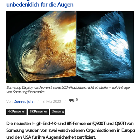
unbedenklich für die Augen
Samsung Display wird vorerst seine LCD-Produktion nicht einstellen - auf Anfrage
von Samsung Electronics
5
Von
Dominic Jahn
3. Mai 2020
4K Fernseher
8K Fernseher
Samsung
Die neuesten High-End-4K- und 8K-Fernseher (Q900T und Q90T) von
Samsung wurden von zwei verschiedenen Organisationen in Europa
und den USA für ihre Augensicherheit zertifiziert.