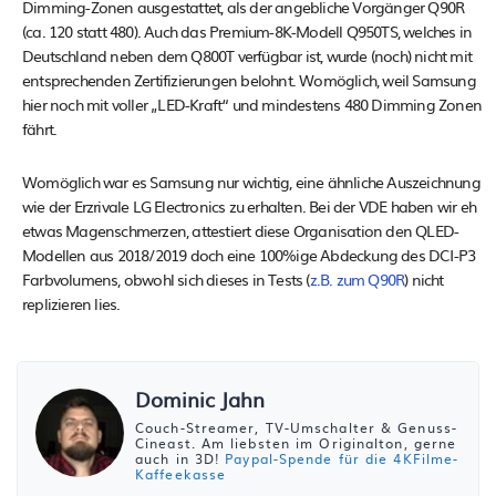
Dimming-Zonen ausgestattet, als der angebliche Vorgänger Q90R
(ca. 120 statt 480). Auch das Premium-8K-Modell Q950TS, welches in
Deutschland neben dem Q800T verfügbar ist, wurde (noch) nicht mit
entsprechenden Zertifizierungen belohnt. Womöglich, weil Samsung
hier noch mit voller „LED-Kraft“ und mindestens 480 Dimming Zonen
fährt.
Womöglich war es Samsung nur wichtig, eine ähnliche Auszeichnung
wie der Erzrivale LG Electronics zu erhalten. Bei der VDE haben wir eh
etwas Magenschmerzen, attestiert diese Organisation den QLED-
Modellen aus 2018/2019 doch eine 100%ige Abdeckung des DCI-P3
Farbvolumens, obwohl sich dieses in Tests (
z.B. zum Q90R
) nicht
replizieren lies.
Dominic Jahn
Couch-Streamer, TV-Umschalter & Genuss-
Cineast. Am liebsten im Originalton, gerne
auch in 3D!
Paypal-Spende für die 4KFilme-
Kaffeekasse