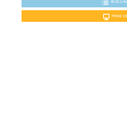
4K BLU-R
PRIME V