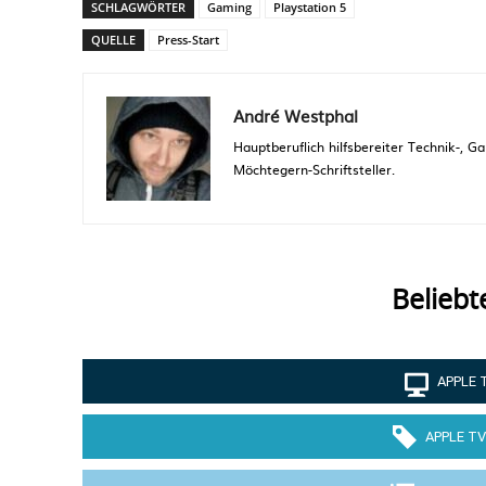
SCHLAGWÖRTER
Gaming
Playstation 5
QUELLE
Press-Start
André Westphal
Hauptberuflich hilfsbereiter Technik-,
Möchtegern-Schriftsteller.
Beliebt
APPLE 
APPLE TV