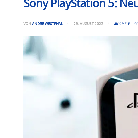
Sony PlayStation 5: Ne
VON
ANDRÉ WESTPHAL
29. AUGUST 2022
4K SPIELE
S