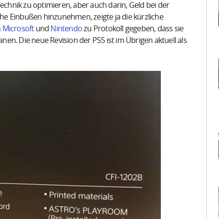
Technik zu optimieren, aber auch darin, Geld bei der
hohe Einbußen hinzunehmen, zeigte ja die kürzliche
n
Microsoft
und
Nintendo
zu Protokoll gegeben, dass sie
en. Die neue Revision der PS5 ist im Übrigen aktuell als