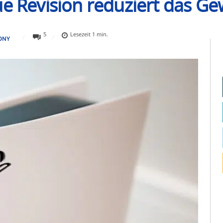
ue Revision reduziert das Ge
5
Lesezeit
1
min.
ONY