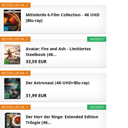
BESTSELLER NR. 2
Mittelerde 6-Film Collection - 4K UHD
[Blu-ray]
BESTSELLER NR. 3
ANGEBOT
Avatar: Fire and Ash - Limitiertes
Steelbook [4K...
33,59 EUR
BESTSELLER NR. 4
Der Astronaut (4K-UHD+Blu-ray)
31,99 EUR
BESTSELLER NR. 5
ANGEBOT
Der Herr der Ringe: Extended Edition
Trilogie [4K...