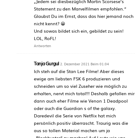
„Jedem sei diesbezüglich Martin Scorsese’s
Statement zu den Marvelfilmen empfohlen.“
Glaubst Du im Ernst, dass das hier jemand noch
nicht kennt? 😀
Und sowas bildet sich ein, gebildet zu sein!
LOL, RoFL!
Antworten
Tanja Gurgul
2. Dezember 2021 Beim 01:04
Ich steh auf die Stan Lee Filme! Aber dieses
ewige am liebsten FSK 6 produzieren und
schneiden um so viel Zuseher wie möglich zu
erhalten, nervt mich total!!! Deshalb gefallen mir
dann auch eher Filme wie Venon 1 Deadpool
oder auch die Guardian s of the galaxy.
Daredevil die Serie von Netflix hat mich
persönlich positiv überrascht. Traurig was die
aus so tollen Material machen um ja
„Blockbuster“ zu machen! Auf Leute wie uns