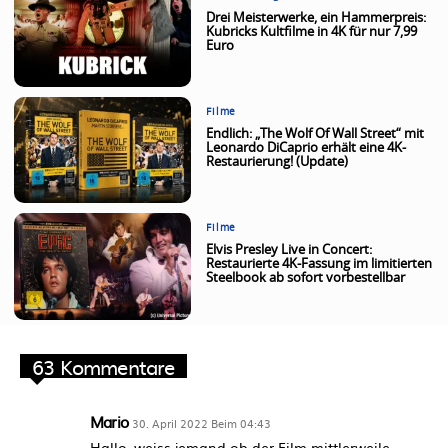
Drei Meisterwerke, ein Hammerpreis:
Kubricks Kultfilme in 4K für nur 7,99
Euro
Filme
Endlich: „The Wolf Of Wall Street“ mit
Leonardo DiCaprio erhält eine 4K-
Restaurierung! (Update)
Filme
Elvis Presley Live in Concert:
Restaurierte 4K-Fassung im limitierten
Steelbook ab sofort vorbestellbar
63 Kommentare
Mario
30. April 2022 Beim 04:43
Hallo, weiss jemand ob der Film mittlerweile