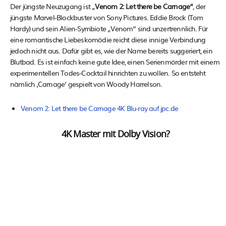
Der jüngste Neuzugang ist „
Venom 2: Let there be Carnage“
, der
jüngste Marvel-Blockbuster von Sony Pictures. Eddie Brock (Tom
Hardy) und sein Alien-Symbiote „Venom“ sind unzertrennlich. Für
eine romantische Liebeskomödie reicht diese innige Verbindung
jedoch nicht aus. Dafür gibt es, wie der Name bereits suggeriert, ein
Blutbad. Es ist einfach keine gute Idee, einen Serienmörder mit einem
experimentellen Todes-Cocktail hinrichten zu wollen. So entsteht
nämlich ‚Carnage‘ gespielt von Woody Harrelson.
Venom 2: Let there be Carnage 4K Blu-ray auf jpc.de
4K Master mit Dolby Vision?