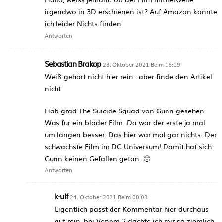
irgendwo in 3D erschienen ist? Auf Amazon konnte
ich leider Nichts finden.
Antworten
Sebastian Brakop
23. Oktober 2021 Beim 16:19
Weiß gehört nicht hier rein…aber finde den Artikel
nicht.
Hab grad The Suicide Squad von Gunn gesehen.
Was für ein blöder Film. Da war der erste ja mal
um längen besser. Das hier war mal gar nichts. Der
schwächste Film im DC Universum! Damit hat sich
Gunn keinen Gefallen getan. 🙁
Antworten
k-ulf
24. Oktober 2021 Beim 00:03
Eigentlich passt der Kommentar hier durchaus
gut rein, bei Venom 2 dachte ich mir so ziemlich