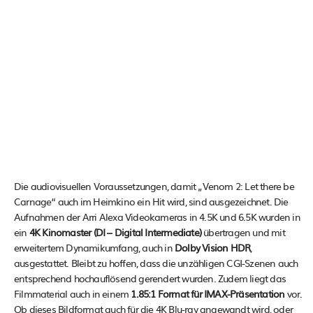
Die audiovisuellen Voraussetzungen, damit „Venom 2: Let there be
Carnage“ auch im Heimkino ein Hit wird, sind ausgezeichnet. Die
Aufnahmen der Arri Alexa Videokameras in 4.5K und 6.5K wurden in
ein
4K Kinomaster (DI – Digital Intermediate)
übertragen und mit
erweitertem Dynamikumfang, auch in
Dolby Vision HDR
,
ausgestattet. Bleibt zu hoffen, dass die unzähligen CGI-Szenen auch
entsprechend hochauflösend gerendert wurden. Zudem liegt das
Filmmaterial auch in einem
1.85:1 Format für IMAX-Präsentation
vor.
Ob dieses Bildformat auch für die 4K Blu-ray angewandt wird, oder