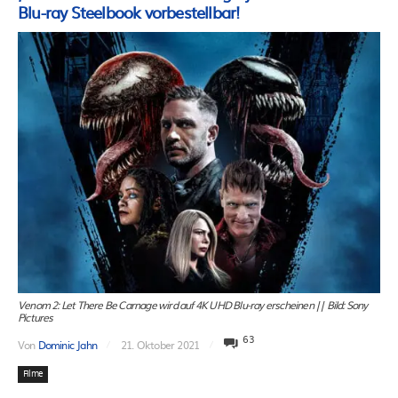
Blu-ray Steelbook vorbestellbar!
Venom 2: Let There Be Carnage wird auf 4K UHD Blu-ray erscheinen || Bild: Sony
Pictures
63
Von
Dominic Jahn
21. Oktober 2021
Filme