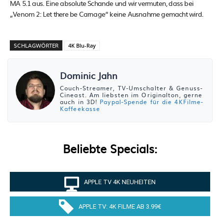
MA 5.1 aus. Eine absolute Schande und wir vermuten, dass bei
„Venom 2: Let there be Carnage“ keine Ausnahme gemacht wird.
SCHLAGWÖRTER
4K Blu-Ray
Dominic Jahn
Couch-Streamer, TV-Umschalter & Genuss-
Cineast. Am liebsten im Originalton, gerne
auch in 3D!
Paypal-Spende für die 4KFilme-
Kaffeekasse
Beliebte Specials:
APPLE TV 4K NEUHEITEN
APPLE TV: 4K FILME AB 3.99€